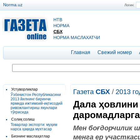
Norma.uz
Логин:
НТВ
НОРМА
СБХ
НОРМА МАСЛАХАТЧИ
Главная
Свежий номер
Устуворликлар
Газета
СБХ
/
2013 го
Ўзбекистон Республикасини
2013 йилнинг биринчи
Дала ҳовлини
ярмида ижтимоий-иқтисодий
ривожлантириш якунлари
даромадларга
тўғрисида
Солиқ солиш
Товарлар экспорти: муҳим
Мен боғдорчилик ш
нарса ҳақида мухтасар
менга ер участкаси
Бизнинг маслаҳатлар