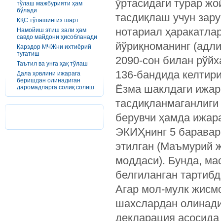
ўртасидаги турар ж
тўлаш мажбурияти ҳам
бўлади
тасдиқлаш учун зар
ҚҚС тўлашингиз шарт
нотариал ҳаракатла
Намойиш этиш зали ҳам
савдо майдони ҳисобланади
йўриқноманинг (адли
Қарздор МЧЖни ихтиёрий
тугатиш
2090-сон билан рўйх
Таътил ва унга ҳақ тўлаш
136-бандида келтири
Дала ҳовлини ижарага
беришдан олинадиган
Ёзма шаклдаги ижар
даромадларга солиқ солиш
тасдиқланмаганлиги
берувчи ҳамда ижар
ЭКИҲнинг 5 баравар
этилган (Маъмурий ж
моддаси). Бунда, ма
белгиланган тартибд
Агар мол-мулк жисм
шахслардан олинади
декларация асосида