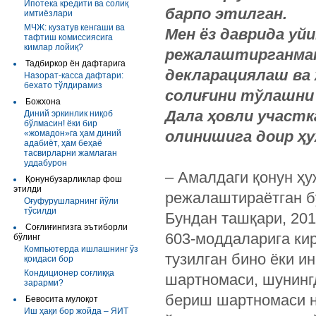
Ипотека кредити ва солиқ
барпо этилган.
имтиёзлари
МЧЖ: кузатув кенгаши ва
Мен ёз даврида уй
тафтиш комиссиясига
кимлар лойиқ?
режалаштирганман
Тадбиркор ён дафтарига
декларациялаш ва
Назорат-касса дафтари:
бехато тўлдирамиз
солиғини тўлашни 
Божхона
Дала ҳовли участк
Диний эркинлик ниқоб
бўлмасин! ёки бир
олинишига доир ҳ
«жомадон»га ҳам диний
адабиёт, ҳам беҳаё
тасвирларни жамлаган
уддабурон
– Амалдаги қонун ҳу
Қонунбузарликлар фош
этилди
режалаштираётган б
Оғуфурушларнинг йўли
тўсилди
Бундан ташқари, 201
Соғлиғингизга эътиборли
603-моддаларига кир
бўлинг
Компьютерда ишлашнинг ўз
тузилган бино ёки и
қоидаси бор
Кондиционер соғлиққа
шартномаси, шунинг
зарарми?
бериш шартномаси н
Бевосита мулоқот
Иш ҳақи бор жойда – ЯИТ