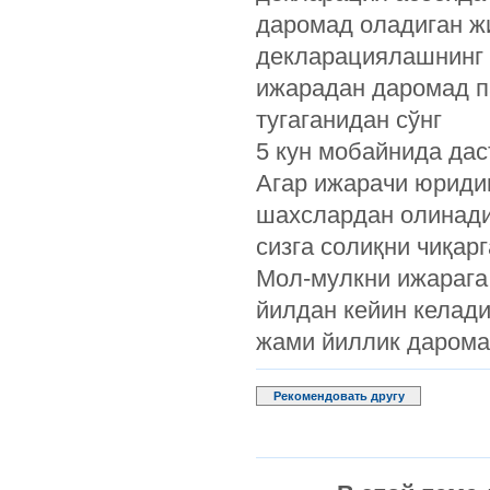
даромад оладиган ж
декларациялашнинг 
ижарадан даромад п
тугаганидан сўнг
5 кун мобайнида дас
Агар ижарачи юриди
шахслардан олинади
сизга солиқни чиқар
Мол-мулкни ижарага
йилдан кейин келади
жами йиллик дарома
Рекомендовать другу