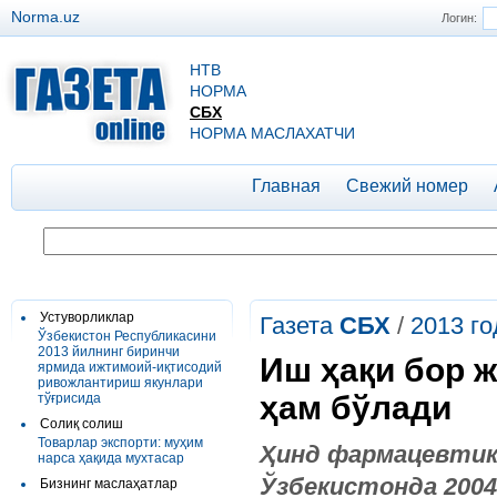
Norma.uz
Логин:
НТВ
НОРМА
СБХ
НОРМА МАСЛАХАТЧИ
Главная
Свежий номер
Устуворликлар
Газета
СБХ
/
2013 го
Ўзбекистон Республикасини
2013 йилнинг биринчи
Иш ҳақи бор 
ярмида ижтимоий-иқтисодий
ривожлантириш якунлари
ҳам бўлади
тўғрисида
Солиқ солиш
Товарлар экспорти: муҳим
Ҳинд фармацевтик
нарса ҳақида мухтасар
Ўзбекистонда 2004
Бизнинг маслаҳатлар