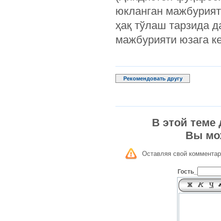
юкланган мажбурият
ҳақ тўлаш тарзида д
мажбурияти юзага к
Рекомендовать другу
В этой теме
Вы мо
Оставляя свой комментар
Гость_