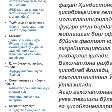
Ипотека кредити ва солиқ
фақат Ҳиндистонд
имтиёзлари
МЧЖ: кузатув кенгаши ва
ҳисобрақамига кел
тафтиш комиссиясига
кимлар лойиқ?
молиялаштирилади
Тадбиркор ён дафтарига
фуқаро учун бирда
Назорат-касса дафтари:
бехато тўлдирамиз
жойлашган бош офи
Божхона
бўйича фаолият ю
Диний эркинлик ниқоб
бўлмасин! ёки бир
аккредитациясига 
«жомадон»га ҳам диний
адабиёт, ҳам беҳаё
тасвирларни жамлаган
раҳбарлик қилади.
уддабурон
Ваколатхона раҳба
Қонунбузарликлар фош
этилди
ҳисоблаб ёзилади,
Оғуфурушларнинг йўли
тўсилди
ваколатхонанинг 
Соғлиғингизга эътиборли
ўтказилади.
бўлинг
Компьютерда ишлашнинг ўз
Агар ваколатхонан
қоидаси бор
Кондиционер соғлиққа
унга тегишли бўлг
зарарми?
ва ҳисобланмалари
Бевосита мулоқот
Иш ҳақи бор жойда – ЯИТ