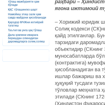
раҳбари – Ҳиндист
тўлаш мажбурияти ҳам
бўлади
ягона ижтимоий т
ҚҚС тўлашингиз шарт
Намойиш этиш зали ҳам
савдо майдони ҳисобланади
– Хорижий юридик ш
Қарздор МЧЖни ихтиёрий
тугатиш
Солиқ кодекси (СК)
Таътил ва унга ҳақ тўлаш
қайд этилганлар. Бу
Дала ҳовлини ижарага
беришдан олинадиган
тарзидаги даромадла
даромадларга солиқ солиш
объектидир (СКнинг 
муносабатларда бўл
(контрактига) муво
ҳисобланадиган ва т
ишлар бажариш ва х
ҳуқуқий тусдаги ту
тўловлар меҳнатга 
этилади (СКнинг 172
(Ҳиндистон фуқарос