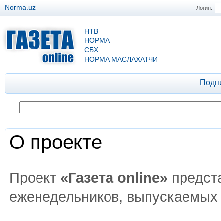
Norma.uz
Логин:
НТВ
НОРМА
СБХ
НОРМА МАСЛАХАТЧИ
Подп
О проекте
Проект
«Газета online»
предст
еженедельников, выпускаемых