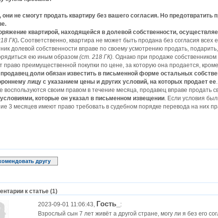
т, они не смогут продать квартиру без вашего согласия. Но предотвратит
ве.
оряжение квартирой, находящейся в долевой собственности, осуществляе
218 ГК)
.
Соответственно, квартира не может быть продана без согласия всех е
ник долевой собственности вправе по своему усмотрению продать, подарить,
орядиться ею иным образом
(ст. 218 ГК).
Однако при продаже собственником 
 право преимущественной покупки по цене, за которую она продается, кроме
о
продавец доли
обязан извес­тить в письменной форме
остальных собстве
ороннему лицу с указанием цены и других условий, на которых продает ее
е воспользуются своим правом в течение месяца, продавец вправе продать 
 условиями, которые он указал в письменном извещении
. Если условия бы
ие 3 месяцев имеют право требовать в судебном порядке перевода на них п
комендовать другу
нтарии к статье (1)
Гость_
2023-09-01 11:06:43,
:
Взрослый сын 7 лет живёт а другой стране, могу ли я без его со