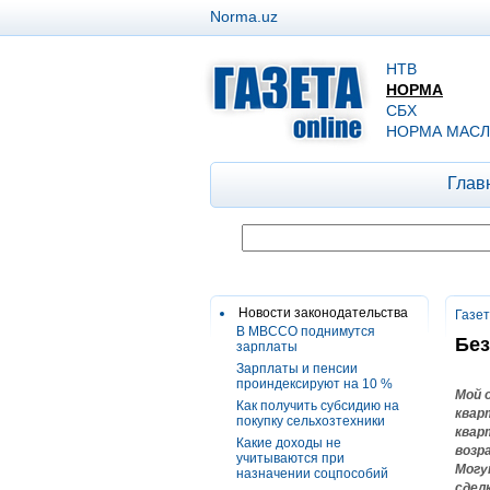
Norma.uz
НТВ
НОРМА
СБХ
НОРМА МАСЛ
Глав
Новости законодательства
Газе
В МВССО поднимутся
Без
зарплаты
Зарплаты и пенсии
проиндексируют на 10 %
Мой 
Как получить субсидию на
квар
покупку сельхозтехники
квар
Какие доходы не
возр
учитываются при
Могу
назначении соцпособий
сдел