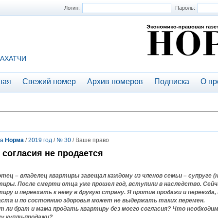
Логин:
Пароль:
АХАТЧИ
ная
Свежий номер
Архив номеров
Подписка
О пр
та
Норма
/
2019 год
/
№ 30
/ Ваше право
 согласия не продается
отец – владелец квартиры завещал каждому из членов семьи – супруге (н
тиры. После смерти отца уже прошел год, вступили в наследство. Сей
тиру и переехать к нему в другую страну. Я против продажи и переезда,
аста и по состоянию здоровья может не выдержать таких перемен.
т ли брат и мама продать квартиру без моего согласия? Что необход
ку купли-продажи?