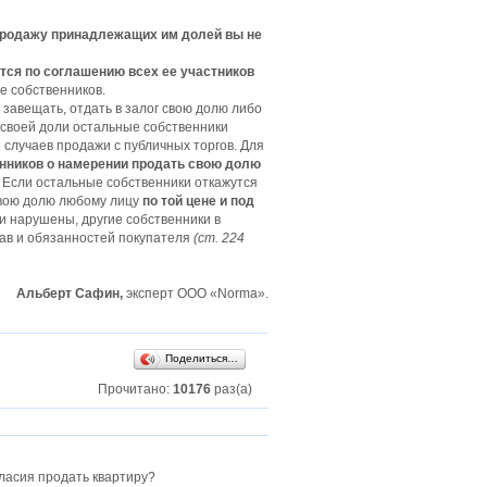
ь продажу принадлежащих им долей вы не
тся
по соглашению
всех ее участников
е собственников.
 завещать, отдать в залог свою долю либо
своей доли остальные собственники
 случаев продажи с публичных торгов. Для
нников о намерении продать свою долю
. Если остальные собственники откажутся
свою долю любому лицу
по той цене и под
ли нарушены, другие собственники в
рав и обязанностей покупателя
(ст. 224
Альберт Сафин,
эксперт ООО «Norma».
Поделиться…
Прочитано:
10176
раз(а)
гласия продать квартиру?