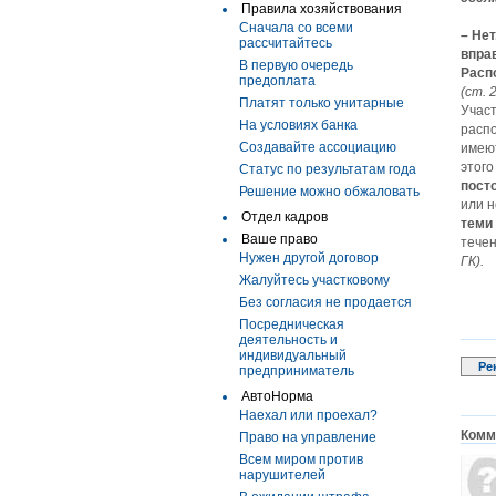
Правила хозяйствования
Сначала со всеми
– Не
рассчитайтесь
впра
В первую очередь
Расп
предоплата
(ст. 
Платят только унитарные
Участ
На условиях банка
расп
Создавайте ассоциацию
имеют
этог
Статус по результатам года
пост
Решение можно обжаловать
или н
Отдел кадров
теми
Ваше право
течен
Нужен другой договор
ГК).
Жалуйтесь участковому
Без согласия не продается
Посредническая
деятельность и
индивидуальный
Ре
предприниматель
АвтоНорма
Наехал или проехал?
Комме
Право на управление
Всем миром против
нарушителей