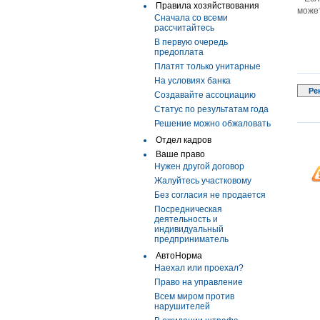
Правила хозяйствования
может
Сначала со всеми
рассчитайтесь
В первую очередь
предоплата
Платят только унитарные
На условиях банка
Ре
Создавайте ассоциацию
Статус по результатам года
Решение можно обжаловать
Отдел кадров
Ваше право
Нужен другой договор
Жалуйтесь участковому
Без согласия не продается
Посредническая
деятельность и
индивидуальный
предприниматель
АвтоНорма
Наехал или проехал?
Право на управление
Всем миром против
нарушителей