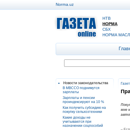
Norma.uz
НТВ
НОРМА
СБХ
НОРМА МАСЛ
Глав
Новости законодательства
Газе
В МВССО поднимутся
Пра
зарплаты
Зарплаты и пенсии
проиндексируют на 10 %
Поку
Как получить субсидию на
мне 
покупку сельхозтехники
авто
Какие доходы не
учитываются при
назначении соцпособий
– Есл