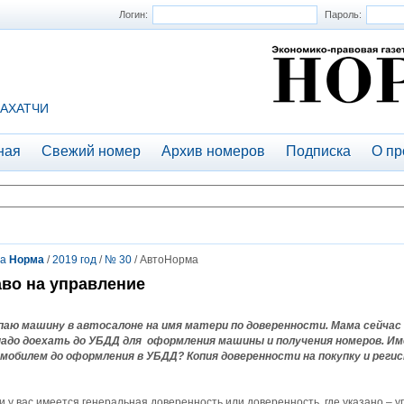
Логин:
Пароль:
АХАТЧИ
ная
Свежий номер
Архив номеров
Подписка
О пр
та
Норма
/
2019 год
/
№ 30
/ АвтоНорма
во на управление
паю машину в автосалоне на имя матери по доверенности. Мама сейчас 
надо доехать до УБДД для оформления машины и получения номеров. Им
мобилем до оформления в УБДД? Копия доверенности на покупку и рег
и у вас имеется генеральная доверенность или доверенность, где указано – 