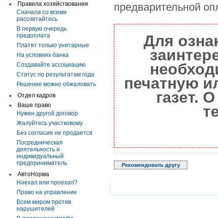
Правила хозяйствования
предварительной опл
Сначала со всеми
рассчитайтесь
В первую очередь
предоплата
Для озна
Платят только унитарные
заинтер
На условиях банка
необход
Создавайте ассоциацию
Статус по результатам года
печатную и
Решение можно обжаловать
газет. 
Отдел кадров
Ваше право
т
Нужен другой договор
Жалуйтесь участковому
Без согласия не продается
Посредническая
деятельность и
индивидуальный
предприниматель
Рекомендовать другу
АвтоНорма
Наехал или проехал?
Право на управление
Всем миром против
нарушителей