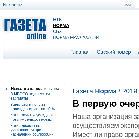
Norma.uz
Логин:
НТВ
НОРМА
СБХ
НОРМА МАСЛАХАТЧИ
Главная
Свежий номер
Новости законодательства
Газета
Норма
/
2019
В МВССО поднимутся
зарплаты
В первую оче
Зарплаты и пенсии
проиндексируют на 10 %
Наша организация з
Как получить субсидию на
покупку сельхозтехники
осуществляем экспор
Какие доходы не
учитываются при
Имеет ли право орга
назначении соцпособий