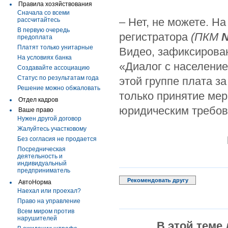
Правила хозяйствования
Сначала со всеми
– Нет, не можете. Н
рассчитайтесь
В первую очередь
регистратора
(ПКМ
предоплата
Платят только унитарные
Видео, зафиксирован
На условиях банка
«Диалог с население
Создавайте ассоциацию
Статус по результатам года
этой группе плата з
Решение можно обжаловать
только принятие мер
Отдел кадров
юридическим требов
Ваше право
Нужен другой договор
Жалуйтесь участковому
Без согласия не продается
Посредническая
деятельность и
индивидуальный
предприниматель
Рекомендовать другу
АвтоНорма
Наехал или проехал?
Право на управление
Всем миром против
нарушителей
В этой теме