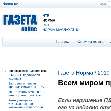
Norma.uz
Логин:
НТВ
НОРМА
СБХ
НОРМА МАСЛАХАТЧИ
Главная
Свежий номер
Новости законодательства
Газета
Норма
/
2019
В МВССО поднимутся
зарплаты
Всем миром п
Зарплаты и пенсии
проиндексируют на 10 %
Как получить субсидию на
покупку сельхозтехники
Если нарушение ПД
Какие доходы не
учитываются при
его на недавно о
назначении соцпособий