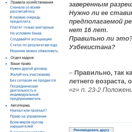
Правила хозяйствования
заверенным разре
Сначала со всеми
Нужно ли ее стави
рассчитайтесь
В первую очередь
предполагаемой ре
предоплата
Платят только унитарные
нет 16 лет.
На условиях банка
Правильно ли это?
Создавайте ассоциацию
Статус по результатам года
Узбекистана?
Решение можно обжаловать
Отдел кадров
Ваше право
Нужен другой договор
–
Правильно, так ка
Жалуйтесь участковому
летнего возраста,
Без согласия не продается
Посредническая
«г» п. 23-2 Положени
деятельность и
индивидуальный
предприниматель
АвтоНорма
Наехал или проехал?
Право на управление
Всем миром против
нарушителей
Рекомендовать другу