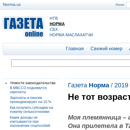
Norma.uz
Логин:
НТВ
НОРМА
СБХ
НОРМА МАСЛАХАТЧИ
Главная
Свежий номер
Новости законодательства
Газета
Норма
/
2019
В МВССО поднимутся
зарплаты
Не тот возрас
Зарплаты и пенсии
проиндексируют на 10 %
Как получить субсидию на
покупку сельхозтехники
Моя племянница – 
Какие доходы не
учитываются при
Она прилетела в Т
назначении соцпособий