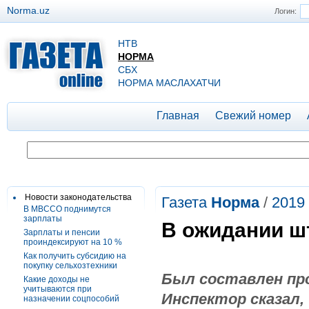
Norma.uz
Логин:
НТВ
НОРМА
СБХ
НОРМА МАСЛАХАТЧИ
Главная
Свежий номер
Новости законодательства
Газета
Норма
/
2019
В МВССО поднимутся
зарплаты
В ожидании ш
Зарплаты и пенсии
проиндексируют на 10 %
Как получить субсидию на
покупку сельхозтехники
Был составлен про
Какие доходы не
учитываются при
Инспектор сказал,
назначении соцпособий