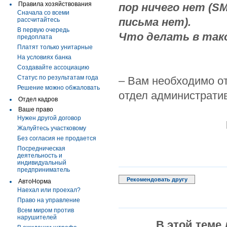
Правила хозяйствования
пор ничего нет (S
Сначала со всеми
письма нет).
рассчитайтесь
В первую очередь
Что делать в так
предоплата
Платят только унитарные
На условиях банка
Создавайте ассоциацию
Статус по результатам года
– Вам необходимо о
Решение можно обжаловать
отдел административ
Отдел кадров
Ваше право
Нужен другой договор
Жалуйтесь участковому
Без согласия не продается
Посредническая
деятельность и
индивидуальный
предприниматель
Рекомендовать другу
АвтоНорма
Наехал или проехал?
Право на управление
Всем миром против
нарушителей
В этой теме