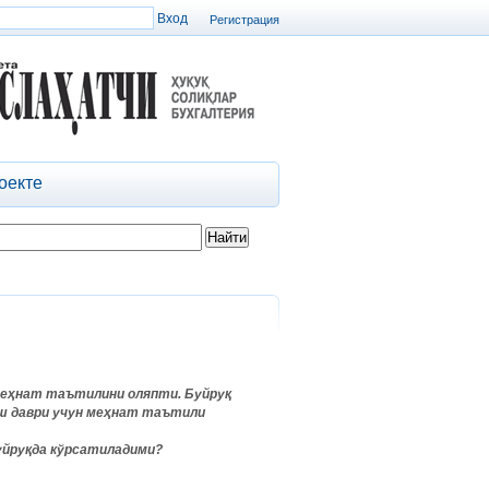
Регистрация
оекте
 меҳнат таътилини оляпти. Буйруқ
 иш даври учун меҳнат таътили
уйруқда кўрсатиладими?