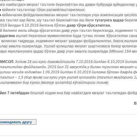
га навбатдаги меҳнат таътили берилаётган иш даври буйруқда қуйидагилар 
♦ кейинги таътиллар тўғри расмийлаштирилиши;
♦ кейинчалик фойдаланилмаган меҳнат таътиллари учун компенсация ҳисобл
га таътил ҳар йили, шу таътил берилаётган иш йили
тугагунга қадар
берил
2018 йилдан 6.10.2019 йилгача бўлган
давр тўғри кўрсатилган.
 йилнинг июль ойида кўрсатилган давр учун таътил берилганда, ходимнинг та
брдагина
ишлаб берилиши мумкинлигини ёдда тутиш лозим. Кўрсатилган сана
 қилинган тақдирда, ходимнинг меҳнат ҳақидан фойдаланилган, бироқ ишлан
лар амалга оширилади. Ушлаб қолишлар меҳнат шартномаси бекор қилинган 
ври якунлангунига қадар бўлган давр учун амалга оширилади
(МКнинг 164-мо
МИСОЛ.
Ходим 18 иш куни давомийлигида 7.10.2018 йилдан 6.10.2019 йилга
таътилидан фойдаланди. 2019 йил 31 августда у билан тузилган меҳнат 
қилиш чоғида ходимдан 1.09.2019 йилдан 6.10.2019 йилгача бўлган даврда
таътил – 1,5 (бир ярим) иш куни учун ушлаб қолинади (таътил миқдорини 1
ишланмаган бир кунга (мазкур ҳолатда) кўпайтириш лозим).
йил 7 октябрдан
бошлаб ходим яна бир навбатдаги меҳнат таътилидан фойд
В
комендовать другу