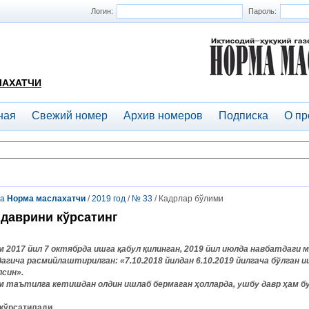
Логин:
Пароль:
ЛАХАТЧИ
ная
Свежий номер
Архив номеров
Подписка
О пр
та
Норма маслахатчи
/
2019 год
/
№ 33
/ Кадрлар бўлими
даврини кўрсатинг
м 2017 йил 7 октябрда ишга қабул қилинган, 2019 йил июлда навбатдаги
дагича расмийлаштирилган: «7.10.2018 йилдан 6.10.2019 йилгача бўлган
лсин».
м таътилга кетишдан олдин ишлаб бермаган ҳолларда, ушбу давр ҳам б
 кўрсатилади.