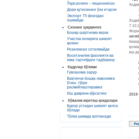
Ўқув ролиги – лицензиясиз
Ходим
Дори қутисининг ўзи етарли
Экспорт 75 фоиздан
ошмайди
Ходим
7.10.
Сизнинг ҳуқуқингиз
Жорий
Бошқа шартнома керак
октя
Участка нозирига шикоят
бекор
қилинг
қолиш
Розиликсиз сотилмайди
иш да
Воситачилик фаолияти ва
якка тартибдаги тадбиркор
Кадрлар бўлими
Гувоҳнома зарур
Вақтинча бошқа лавозимга
ўтиш: тўғри
расмийлаштирамиз
Иш даврини кўрсатинг
2019 
Хўжалик юритиш қоидалари
Қарор устидан шикоят қилса
бўлади
Тўлиқ ҳажмда қопланади
Ре