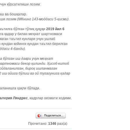
учун кўрсатилиши лозим:
аш ва бошқалар.
иши лозим
(МКнинг 143-моддаси 5-қисми)
.
ътилга бўлган тўлиқ ҳуқуқи
2019 йил 6
га қадар у билан меҳнат шартномаси
маган таътил кунлари учун ушлаб
кундан кейинги кундан таътил берилган
ддаси 4-банди).
ча бўлган иш даври учун меҳнат
шартномаси бекор қилинди. Ҳисоб-китоб
 фойдаланилган, бироқ ишланмаган
2 иш ойига бўлиш ва ой тугагунига қадар
аланишга ҳақли бўлади.
алерия Ляндрес
, кадрлар хизмати ходими.
Поделиться…
Прочитано:
1346
раз(а)