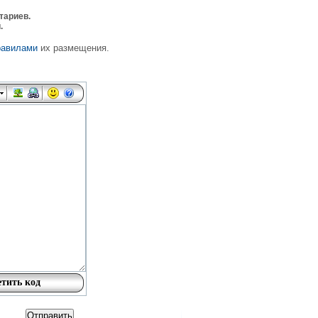
тариев.
.
равилами
их размещения.