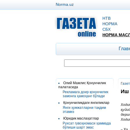
Norma.uz
НТВ
НОРМА
СБХ
НОРМА МАС
Глав
Олий Мажлис Қонунчилик
Газе
палатасида
Иш 
Рекламага доир қонунчилик
замонга ҳамоҳанг бўлади
Қонунчиликдаги янгиликлар
Ходи
Янги ҳужжатларни тақдим
қуйи
этамиз
бери
Юридик маслаҳатлар
Ходи
Рухсат гувоҳномаси ҳаммада
бўлиши шарт эмас
– Ҳа,