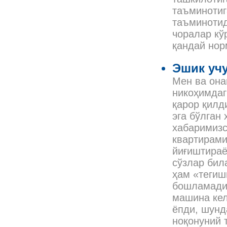
таъминотиг
таъминотид
чоралар кў
қандай нор
Эшик учу
Мен ва она
никоҳимдаг
қарор қилд
эга бўлган
хабаримизс
квартирами
йиғиштираё
сўзлар бил
ҳам «тегиш
бошламадик
машина кел
ёпди, шунд
ноқонуний 