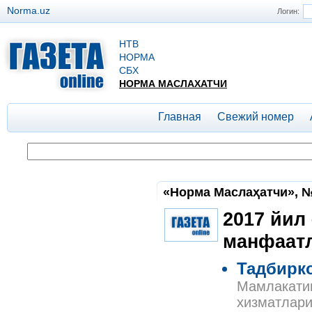
Norma.uz
Логин:
НТВ
НОРМА
СБХ
НОРМА МАСЛАХАТЧИ
Главная
Свежий номер
«Норма Маслаҳатчи», №5
2017 йил
манфаат
Тадбирко
Мамлакатим
хизматлари