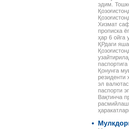
эдим. Тошк
Қозоғистон
Қозоғистон
Хизмат саф
прописка ё
ҳар 6 ойга
ҚРдаги яша
Қозоғистон
узайтирила
паспортига
Қонунга му
резиденти 
эл валютас
паспорти э
Вақтинча п
расмийлашт
ҳаракатлар
Мулкдор