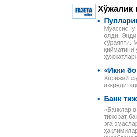
Хўжалик
Пуллари
Муассис, у
олди. Энди
сўраяпти. 
қийматини 
ҳужжатлар
«Икки б
Хорижий фу
аккредитац
Банк ти
«Банклар в
тижорат ба
эга эмасла
ҳақлимилар