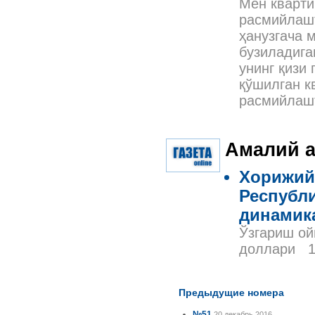
Мен кварти
расмийлашт
ҳанузгача 
бузиладига
унинг қизи
қўшилган к
расмийлаш
Амалий а
Хорижий
Республи
динамик
Ўзгариш о
доллари 1
Предыдущие номера
№51
20 декабрь 2016