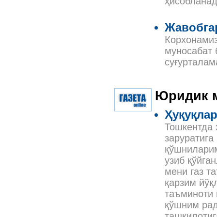
ҳисоблана
Жавобга
Корхонамиз
муносабат 
суғурталам
Юридик 
Ҳуқуқлар
Тошкентда 
заруратига
қўшниларим
узиб қўйга
мени газ т
қарзим йўқ
таъминоти 
қўшним рад
ташкилотиг