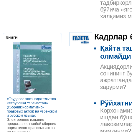
тадбиркорл
бўйича «яг
халқимиз м
Кадрлар 
Книги
Қайта та
олмайди
Акциядорли
сонининг б
ажратганда
Налоговое з
зарурми?
Республики 
Сборник нор
правовых ак
«Трудовое законодательство
РАСЧЕТЫ С ПЕРСОНАЛОМ II
Рўйхатни
Данное элек
Республики Узбекистан»
ТОМ ОСОБЕННОСТИ
по сути пред
(сборник нормативно-
ОПЛАТЫ ТРУДА
Корхонамиз
сборник нор
правовых актов) на узбекском
В книге рассмотрены вопросы
правовых акт
и русском языках
оплаты труда отдельных
ишдан бўша
законодател
Электронное издание
категорий работников, в
Узбекистан. 
лавозимлар
представляет собой сборник
отдельных сферах и случаях.
законы, указ
нормативно-правовых актов
В частности, раскрыты
мумкинми?
постановлен