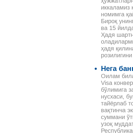
ҳужжатларн
иккаламиз 
номимга қа
Бироқ унин
ва 15 йилд
Ҳадя шарт
оладиларми
ҳадя қилин
розилигини
Нега бан
Оилам била
Visa конве
бўлимига з
нусхаси, б
тайёрлаб т
вақтинча э
суммани ўт
узоқ мудда
Республика