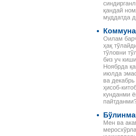
синдирганл
қандай ном
муддатда д
Коммунал
Оилам барч
ҳақ тўлайд
тўловни тў
биз уч киш
Ноябрда қа
июлда эмас
ва декабрь
ҳисоб-кито
кунданми ё
пайтданми
Бўлинма
Мен ва ака
меросхўрла