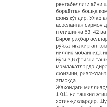
рентабеллиги айни ш
бораётган бошқа ко
фоиз кўпдир. Улар а
асосланган сармоя 
(тегишинча 53, 42 ва
Бироқ раҳбар аёллар
рўйхатига кирган ко
йиллик мобайнида ик
йўғи 3,6 фоизни таш
мамлакатларда дире
фоизини, ривожлана
этмоқда.
Жаҳондаги миллиард
1 011 ни ташкил эти
хотин-қизлардир. Шу