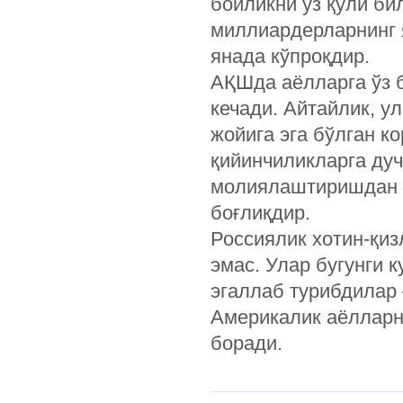
бойликни ўз қўли б
миллиардерларнинг 
янада кўпроқдир.
АҚШда аёлларга ўз 
кечади. Айтайлик, у
жойига эга бўлган к
қийинчиликларга дуч 
молиялаштиришдан б
боғлиқдир.
Россиялик хотин-қи
эмас. Улар бугунги 
эгаллаб турибдилар 
Америкалик аёлларн
боради.