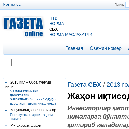
Norma.uz
Логин:
НТВ
НОРМА
СБХ
НОРМА МАСЛАХАТЧИ
Главная
Свежий номер
2013 йил – Обод турмуш
Газета
СБХ
/
2013 го
йили
Мамлакатимизни
Жаҳон иқтисо
демократик
ривожлантиришнинг ҳуқуқий
асослари такомиллашмоқда
Инвесторлар қатт
Қонунчиликдаги янгиликлар
Янги ҳужжатларни тақдим
нималарга йўналти
этамиз
қотириб келадилар
Мутахассис шарҳи