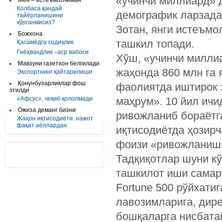
«учинчи миллиард» д
Мен – истеъмолчиман
Колбаса қандай
демографик ларзадан
тайёрланишини
кўрганмисиз?
Зотан, янги истеъмо
Божхона
ташкил топади.
Қасамёдга содиқлик
Гиёҳвандлик –аср вабоси
Хўш, «учинчи милли
Мавзуни газетхон белгилади
жаҳонда 860 млн га 
Экспортнинг қайтарилиши
Қонунбузарликлар фош
фаолиятда иштирок э
этилди
«Афсус», чекиб қололмади
маҳрум». 10 йил ичи
Ожиза деманг бизни
ривожланиб бораётга
Жаҳон иқтисодиёти: нажот
фақат аёллардан
иқтисодиётда ҳозирч
фоизи «ривожланишн
Тадқиқотлар шуни к
ташкилот иши самар
Fortune 500 рўйхати
лавозимларига, дир
бошқаларга нисбата