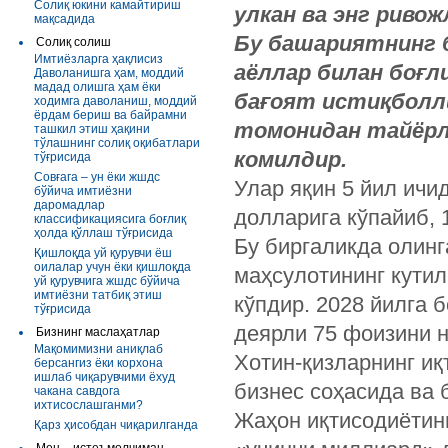
Солиқ юкини камайтириш
улкан ва энг риво
мақсадида
Бу башариятнинг б
Солиқ солиш
Имтиёзларга ҳақлисиз
аёллар билан боғл
Даволанишга ҳам, моддий
мадад олишга ҳам ёки
бағоят истиқболли
ходимга даволаниш, моддий
ёрдам бериш ва байрамни
томонидан тайёрл
ташкил этиш ҳақини
тўлашнинг солиқ оқибатлари
комилдир.
тўғрисида
Совғага – ун ёки жшдс
Улар яқин 5 йил ичи
бўйича имтиёзни
даромадлар
долларига кўпайиб,
классификациясига боғлиқ
ҳолда қўллаш тўғрисида
Бу биргаликда олинг
Қишлоқда уй қурувчи ёш
оилалар учун ёки қишлоқда
маҳсулотининг кутил
уй қурувчига жшдс бўйича
имтиёзни татбиқ этиш
кўпдир. 2028 йилга 
тўғрисида
деярли 75 фоизини н
Бизнинг маслаҳатлар
Мақомимизни аниқлаб
Хотин-қизларнинг и
берсангиз ёки корхона
ишлаб чиқарувчими ёхуд
бизнес соҳасида ва
чакана савдога
ихтисослашганми?
Жаҳон иқтисодиётини
Қарз ҳисобдан чиқарилганда