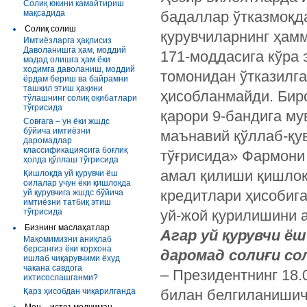
Солиқ юкини камайтириш
мақсадида
бадаллар ўтказмоқда
Солиқ солиш
қурувчиларнинг ҳам
Имтиёзларга ҳақлисиз
Даволанишга ҳам, моддий
171-моддасига кўра 
мадад олишга ҳам ёки
ходимга даволаниш, моддий
томонидан ўтказилг
ёрдам бериш ва байрамни
ташкил этиш ҳақини
ҳисобланмайди. Биро
тўлашнинг солиқ оқибатлари
тўғрисида
қарори 9-бандига м
Совғага – ун ёки жшдс
бўйича имтиёзни
маънавий қўллаб-қу
даромадлар
классификациясига боғлиқ
тўғрисида» Фармони 
ҳолда қўллаш тўғрисида
амал қилиши қишлоқ
Қишлоқда уй қурувчи ёш
оилалар учун ёки қишлоқда
кредитлари ҳисобига
уй қурувчига жшдс бўйича
имтиёзни татбиқ этиш
тўғрисида
уй-жой қурилишини а
Бизнинг маслаҳатлар
Агар уй қурувчи ё
Мақомимизни аниқлаб
берсангиз ёки корхона
даромад солиғи со
ишлаб чиқарувчими ёхуд
чакана савдога
– Президентнинг 18.
ихтисослашганми?
Қарз ҳисобдан чиқарилганда
билан белгиланишич