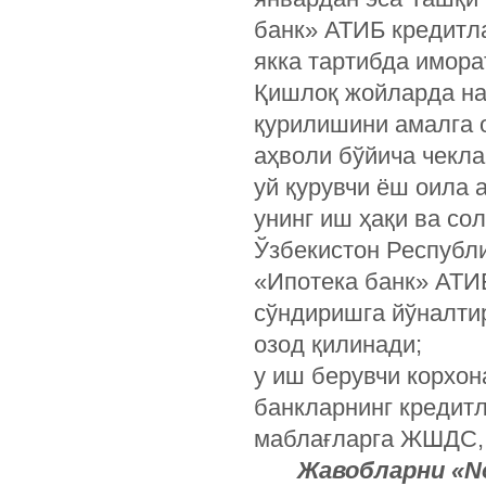
банк» АТИБ кредитл
якка тартибда имора
Қишлоқ жойларда на
қурилишини амалга 
аҳволи бўйича чекл
уй қурувчи ёш оила 
унинг иш ҳақи ва со
Ўзбекистон Республ
«Ипотека банк» АТИБ
сўндиришга йўналт
озод қилинади;
у иш берувчи корхон
банкларнинг кредитл
маблағларга ЖШДС, 
Жавобларни «N