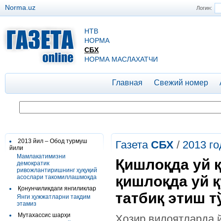
Norma.uz
Логин:
НТВ
НОРМА
СБХ
НОРМА МАСЛАХАТЧИ
Главная
Свежий номер
2013 йил – Обод турмуш
Газета
СБХ
/
2013 го
йили
Мамлакатимизни
Қишлоқда уй қ
демократик
ривожлантиришнинг ҳуқуқий
қишлоқда уй 
асослари такомиллашмоқда
Қонунчиликдаги янгиликлар
татбиқ этиш т
Янги ҳужжатларни тақдим
этамиз
Мутахассис шарҳи
Ҳозир вилоятларда 