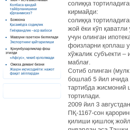
Мен – истеъмолчиман
солиққа тортиладиг
Колбаса қандай
тайёрланишини
кирмайди:
кўрганмисиз?
солиққа тортиладига
Божхона
Қасамёдга содиқлик
жой ёки кўп қаватли
Гиёҳвандлик –аср вабоси
учун олинган ипотек
Мавзуни газетхон белгилади
Экспортнинг қайтарилиши
фоизларни қоплаш у
Қонунбузарликлар фош
хўжалик субъекти – 
этилди
«Афсус», чекиб қололмади
маблағ.
Ожиза деманг бизни
Сотиб олинган (мулк
Жаҳон иқтисодиёти: нажот
фақат аёллардан
бошлаб 5 йил ичида
тартибда жисмоний 
тортилади.
2009 йил 3 августда
ПҚ-1167-сон қарорин
қилиши қишлоқ жойл
январдан эса Ташқи