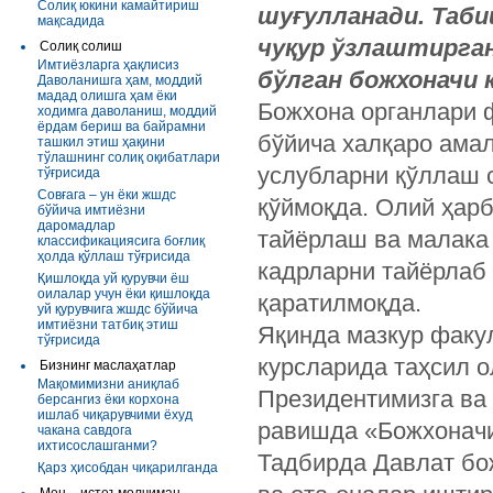
Солиқ юкини камайтириш
шуғулланади. Таби
мақсадида
чуқур ўзлаштирган
Солиқ солиш
Имтиёзларга ҳақлисиз
бўлган божхоначи 
Даволанишга ҳам, моддий
мадад олишга ҳам ёки
Божхона органлари 
ходимга даволаниш, моддий
ёрдам бериш ва байрамни
бўйича халқаро ама
ташкил этиш ҳақини
тўлашнинг солиқ оқибатлари
услубларни қўллаш 
тўғрисида
Совғага – ун ёки жшдс
қўймоқда. Олий ҳарб
бўйича имтиёзни
даромадлар
тайёрлаш ва малака
классификациясига боғлиқ
ҳолда қўллаш тўғрисида
кадрларни тайёрлаб
Қишлоқда уй қурувчи ёш
оилалар учун ёки қишлоқда
қаратилмоқда.
уй қурувчига жшдс бўйича
имтиёзни татбиқ этиш
Яқинда мазкур факул
тўғрисида
курсларида таҳсил о
Бизнинг маслаҳатлар
Мақомимизни аниқлаб
Президентимизга ва 
берсангиз ёки корхона
ишлаб чиқарувчими ёхуд
равишда «Божхоначи
чакана савдога
ихтисослашганми?
Тадбирда Давлат бо
Қарз ҳисобдан чиқарилганда