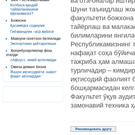
ва ота-оналар иштир
Мен – истеъмолчиман
Колбаса қандай
Шуни таъкидлаш жои
тайёрланишини
кўрганмисиз?
факультети божхона
Божхона
тайёрлаш ва малака
Қасамёдга содиқлик
Гиёҳвандлик –аср вабоси
билимларини янгила
Мавзуни газетхон белгилади
Республикамизнинг т
Экспортнинг қайтарилиши
Қонунбузарликлар фош
нафақат соҳа бўйич
этилди
«Афсус», чекиб қололмади
тажриба ҳам алмаша
Ожиза деманг бизни
турличадир – кимдир
Жаҳон иқтисодиёти: нажот
фақат аёллардан
иқтисодий фаолият 
бошқармасидан келг
Факультет ўқув ауди
замонавий техника ҳ
Рекомендовать другу