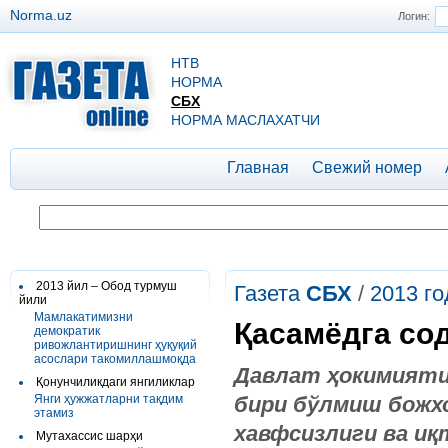
Norma.uz
Логин:
НТВ
НОРМА
СБХ
НОРМА МАСЛАХАТЧИ
Главная
Свежий номер
2013 йил – Обод турмуш
Газета
СБХ
/
2013 го
йили
Мамлакатимизни
Қасамёдга со
демократик
ривожлантиришнинг ҳуқуқий
асослари такомиллашмоқда
Давлат ҳокимияти
Қонунчиликдаги янгиликлар
Янги ҳужжатларни тақдим
бири бўлмиш божх
этамиз
хавфсизлиги ва и
Мутахассис шарҳи