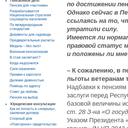
Пенсионное дело
по достижении пен
Пенсия для «частника»
Однако сейчас в П
Разрабатывается
Национальная стратегия
соцзащиты населения
ссылаясь на то, 
По международным
утратили силу.
стандартам
Документы для садовода
Имеется ли норм
Предварительные расчеты
правовой статус 
Медаль – без льгот
Военным пенсионерам
и положены ли мне
В стаж засчитают?
Когда недоучился
Срок ограничен
– К сожалению, в 
Премии к зарплате
льготы ветеранам 
Далекие девяностые
Надбавки к пенсиям
Помощь по адресу
Совет да любовь
заслуги перед Респу
Пенсия на выбор
базовой величины ис
Юридические консультации
Как не попасть в «ловушку»,
ст. 28 З-на «О гос
заключая договор
Спорный дом
Указом Президента 
«Повторное» свидетельство