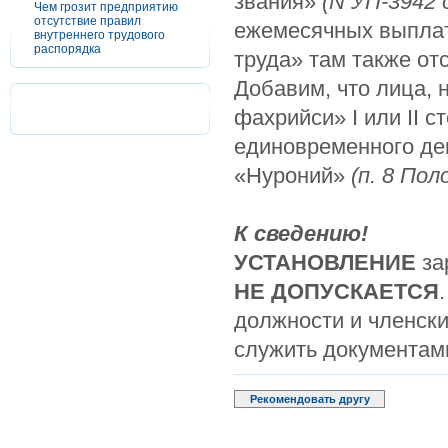
звания»
(
N
УП-3942 о
Чем грозит предприятию
отсутствие правил
ежемесячных выплат
внутреннего трудового
распорядка
труда» там также отс
Добавим, что лица,
фахрийси» I или II 
единовременного де
«Нуроний»
(п. 8 Пол
К сведению!
УСТАНОВЛЕНИЕ
за
НЕ ДОПУСКАЕТСЯ
должности и членск
служить документам
Рекомендовать другу