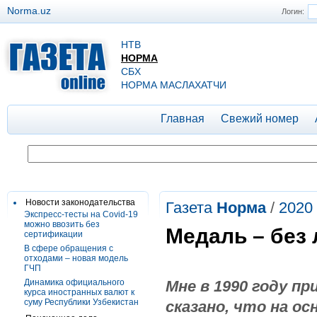
Norma.uz
Логин:
НТВ
НОРМА
СБХ
НОРМА МАСЛАХАТЧИ
Главная
Свежий номер
Новости законодательства
Газета
Норма
/
2020
Экспресс-тесты на Covid-19
можно ввозить без
Медаль – без 
сертификации
В сфере обращения с
отходами – новая модель
ГЧП
Динамика официального
Мне в 1990 году п
курса иностранных валют к
суму Республики Узбекистан
сказано, что на о