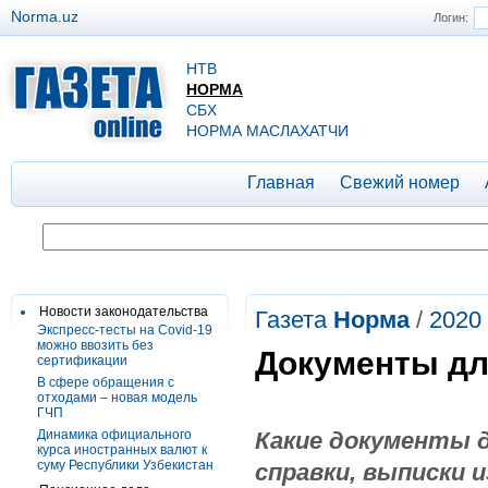
Norma.uz
Логин:
НТВ
НОРМА
СБХ
НОРМА МАСЛАХАТЧИ
Главная
Свежий номер
Новости законодательства
Газета
Норма
/
2020
Экспресс-тесты на Covid-19
можно ввозить без
Документы дл
сертификации
В сфере обращения с
отходами – новая модель
ГЧП
Динамика официального
Какие документы д
курса иностранных валют к
суму Республики Узбекистан
справки, выписки из