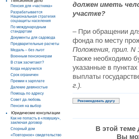
Пенсионное дело
должен иметь чел
Пенсия для «частника»
участке?
Разрабатывается
Национальная стратегия
соцзащиты населения
По международным
– При обращении дл
стандартам
Документы для садовода
фонда по месту про
Предварительные расчеты
Положения, прил.
N
Медаль – без льгот
Военным пенсионерам
Также необходимо б
В стаж засчитают?
указанные в пунктах
Когда недоучился
Срок ограничен
выплаты государств
Премии к зарплате
г.).
Далекие девяностые
Помощь по адресу
Совет да любовь
Рекомендовать другу
Пенсия на выбор
Юридические консультации
Как не попасть в «ловушку»,
заключая договор
В этой теме
Спорный дом
«Повторное» свидетельство
Вы мо