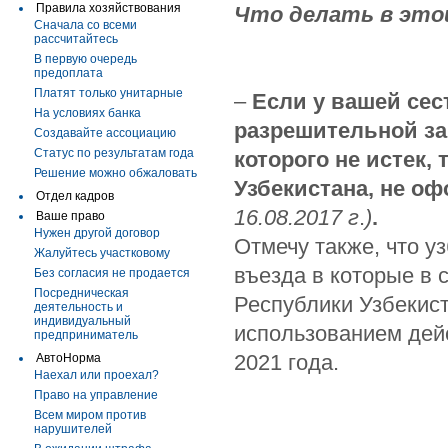
Правила хозяйствования
Что делать в это
Сначала со всеми
рассчитайтесь
В первую очередь
предоплата
Платят только унитарные
–
Если у вашей сес
На условиях банка
разрешительной за
Создавайте ассоциацию
Статус по результатам года
которого не истек,
Решение можно обжаловать
Узбекистана,
не оф
Отдел кадров
16.08.2017 г
.
)
.
Ваше право
Нужен другой договор
Отмечу также, что у
Жалуйтесь участковому
въезда в которые в
Без согласия не продается
Посредническая
Республики Узбекист
деятельность и
индивидуальный
использованием дей
предприниматель
2021 года.
АвтоНорма
Наехал или проехал?
Право на управление
Всем миром против
нарушителей