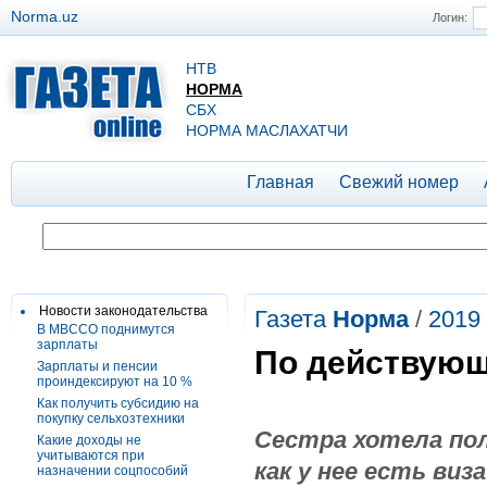
Norma.uz
Логин:
НТВ
НОРМА
СБХ
НОРМА МАСЛАХАТЧИ
Главная
Свежий номер
Новости законодательства
Газета
Норма
/
2019
В МВССО поднимутся
зарплаты
По действующ
Зарплаты и пенсии
проиндексируют на 10 %
Как получить субсидию на
покупку сельхозтехники
Cестра хотела пол
Какие доходы не
учитываются при
как у нее есть виз
назначении соцпособий