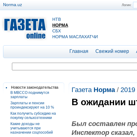
Norma.uz
Логин:
НТВ
НОРМА
СБХ
НОРМА МАСЛАХАТЧИ
Главная
Свежий номер
Новости законодательства
Газета
Норма
/
2019
В МВССО поднимутся
зарплаты
В ожидании ш
Зарплаты и пенсии
проиндексируют на 10 %
Как получить субсидию на
покупку сельхозтехники
Был составлен про
Какие доходы не
учитываются при
Инспектор сказал,
назначении соцпособий