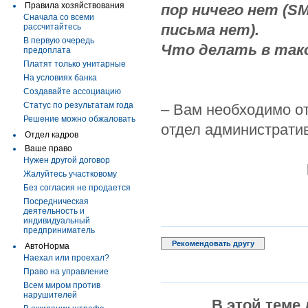
Правила хозяйствования
пор ничего нет (S
Сначала со всеми
письма нет).
рассчитайтесь
В первую очередь
Что делать в так
предоплата
Платят только унитарные
На условиях банка
Создавайте ассоциацию
Статус по результатам года
– Вам необходимо о
Решение можно обжаловать
отдел административ
Отдел кадров
Ваше право
Нужен другой договор
Жалуйтесь участковому
Без согласия не продается
Посредническая
деятельность и
индивидуальный
предприниматель
Рекомендовать другу
АвтоНорма
Наехал или проехал?
Право на управление
Всем миром против
нарушителей
В этой теме