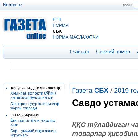
Norma.uz
Логин:
НТВ
НОРМА
СБХ
НОРМА МАСЛАХАТЧИ
Главная
Свежий номер
Қонунчиликдаги янгиликлар
Газета
СБХ
/
2019 го
Хом ипак экспорти бўйича
имтиёзлар қўлланилади
Савдо устама
Электрон суғурта полислар
жорий этилади
Жавоб берамиз
Ёки таътил пули, ёхуд иш
ҚҚС тўлайдиган ча
ҳақи
Бар – умумий овқатланиш
товарлар ҳисобини
корхонаси