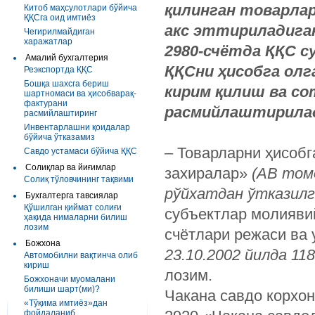
қилинган товарлар
Китоб маҳсулотлари бўйича
ҚҚСга оид имтиёз
акс эттириладига
Чегирилмайдиган
харажатлар
2980-счётда ҚҚС с
Амалий бухгалтерия
ҚҚСни ҳисобга олг
Реэкспортда ҚҚС
Бошқа шахсга бериш
кирим қилиш ва со
шартномаси ва ҳисобварақ-
фактурани
расмийлаштирила
расмийлаштиринг
Инвентарлашни қоидалар
бўйича ўтказамиз
– Товарларни ҳисоб
Савдо устамаси бўйича ҚҚС
Солиқлар ва йиғимлар
захиралар»
(АВ томо
Солиқ тўловчининг тақвими
рўйхатдан ўтказилг
Бухгалтерга тавсиялар
Қўшилган қиймат солиғи
субъектлар молияви
ҳақида нималарни билиш
лозим
счётлари режаси ва
Божхона
23.10.2002 йилда 11
Автомобилни вақтинча олиб
кириш
лозим.
Божхоначи муомалани
билиши шарт(ми)?
Чакана савдо корхо
«Тўқима имтиёз»дан
фойдаланиб...