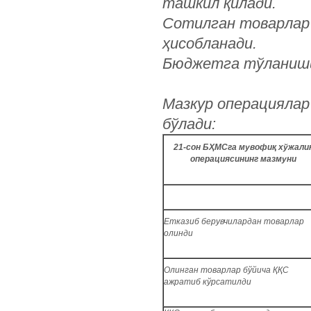
ташкил қилади.
Сотилган товарлар б
ҳисобланади.
Бюджетга тўланиши л
Мазкур операциялар
бўлади:
21-сон БҲМСга мувофиқ хўжали
операциясининг мазмуни
Етказиб берувчилардан товарлар
олинди
Олинган товарлар бўйича ҚҚС
ажратиб кўрсатилди