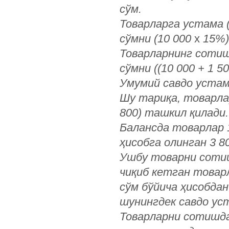
сўм.
Товарларга устама 
сўмни (10 000
х
15%)
Товарларнинг сотиш
сўмни ((10 000 + 1 5
Умумий савдо устамас
Шу тариқа, товарлар
800) ташкил қилади.
Балансда товарлар 
ҳисобга олинган 3 8
Ушбу товарни сотиш
чиқиб кетган товар
сўм бўйича ҳисобдан
шунингдек савдо уст
Товарларни сотишда