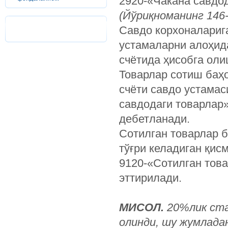
2920-«Чакана савдод
(Йўриқноманинг 146-
Савдо корхоналариг
устамаларни алоҳида
счётида ҳисобга оли
Товарлар сотиш баҳо
счёти савдо устамас
савдодаги товарлар»
дебетланади.
Сотилган товарлар б
тўғри келадиган қис
9120-«Сотилган това
эттирилади.
МИСОЛ.
20%лик ста
олинди, шу жумладан