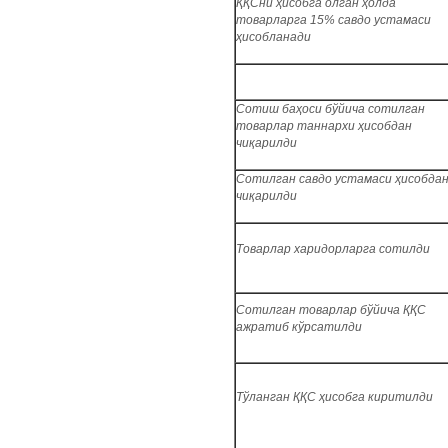
ҚҚСни ҳисобга олган ҳолда
товарларга 15% савдо устамаси
ҳисобланади
Сотиш баҳоси бўйича сотилган
товарлар таннархи ҳисобдан
чиқарилди
Сотилган савдо устамаси ҳисобда
чиқарилди
Товарлар харидорларга сотилди
Сотилган товарлар бўйича ҚҚС
ажратиб кўрсатилди
Тўланган ҚҚС ҳисобга киритилди