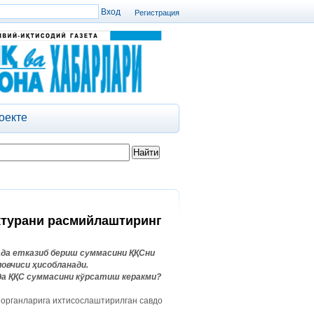
Регистрация
оекте
ктурани расмийлаштиринг
ада етказиб бериш суммасини ҚҚСни
ловчиси ҳисобланади.
а ҚҚС суммасини кўрсатиш керакми?
 органларига ихтисослаштирилган савдо