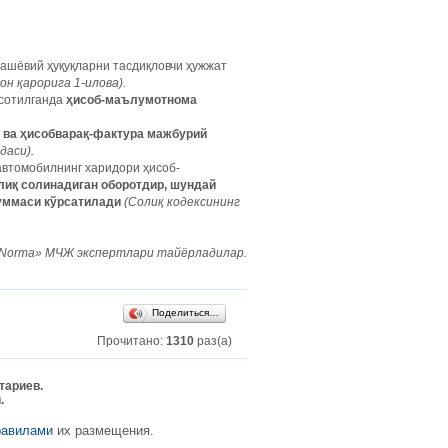
 ашёвий ҳуқуқларни тасдиқловчи ҳужжат
он қарорига 1-илова).
 сотилганда
ҳисоб-маълумотнома
 ва ҳисобварақ-фактура мажбурий
даси).
автомобилнинг харидори ҳисоб-
лиқ солинадиган оборотдир, шундай
суммаси кўрсатилади
(Солиқ кодексининг
Norma» МЧЖ экспертлари тайёрладилар.
Поделиться…
Прочитано:
1310
раз(а)
тариев.
.
равилами
их размещения.