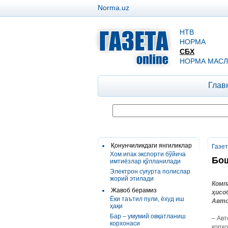
Norma.uz
НТВ
НОРМА
СБХ
НОРМА МАСЛ
Глав
Қонунчиликдаги янгиликлар
Газе
Хом ипак экспорти бўйича
Бош
имтиёзлар қўлланилади
Электрон суғурта полислар
жорий этилади
Комп
Жавоб берамиз
ҳисо
Ёки таътил пули, ёхуд иш
Авто
ҳақи
Бар – умумий овқатланиш
– Авт
корхонаси
корх