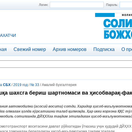
Логин:
Пароль:
АХАТЧИ
ная
Свежий номер
Архив номеров
Подписка
О пр
та
СБХ
/
2019 год
/
№ 33
/ Амалий бухгалтерия
қа шахсга бериш шартномаси ва ҳисобварақ-фа
ания автомобилни (асосий восита) сотди. Харидор ҳисоб-маълумотном
бга олмаган ҳолда кўрсатишни талаб қилмоқда. Ҳар икки корхона ҚҚС тў
мобиль сотилганда ДЙҲХХга тақдим этиладиган ҳисоб-маълумотномад
омототранспорт воситасини давлат рўйхатидан ўтказиш учун ҳудудий ДЙҲХХ
онаси томонидан бериладиган ҳисоб-маълумотнома тақдим этилади.