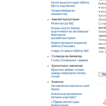
Китоб маҳсулотлари бўйича
Қуйи
ҚҚСга оид имтиёз
● ишл
Чегирилмайдиган
● вос
харажатлар
Ҳисоб
Амалий бухгалтерия
бўли
Реэкспортда ҚҚС
Сотув
расм
Бошқа шахсга бериш
шартномаси ва ҳисобварақ-
Леки
фактурани
тарт
расмийлаштиринг
Тегиш
Инвентарлашни қоидалар
маъл
бўйича ўтказамиз
экан
Савдо устамаси бўйича ҚҚС
199, 
Солиқлар ва йиғимлар
Солиқ тўловчининг тақвими
Бухгалтерга тавсиялар
Қўшилган қиймат солиғи
ҳақида нималарни билиш
Ре
лозим
Божхона
Автомобилни вақтинча олиб
кириш
Божхоначи муомалани
билиши шарт(ми)?
«Тўқима имтиёз»дан
фойдаланиб...