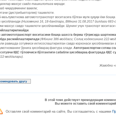
дагилар
махсус савдо ташкилотига
киради:
аб чиқарувчининг вакили;
итачи (дистрибьюторлик) ташкилоти.
-маълумотнома автомототранспорт воситасига бўлган мулк ҳуқуқи ёки бошқа
б ҳисобланади
(Низомнинг 16, 18-бандлари, ВМнинг 31.08.2017 йилдаги 683-с
чи махсус савдо ташкилоти ҳисобланмайди. Шунинг учун транспорт воситаси
ийлаштирилмайди
.
н
автомототранспорт воситасини бошқа шахсга бериш тўғрисида шартнома
ибда расмийлаштирилади
(ФКнинг 386-моддаси; Солиқ кодексининг 222-мод
ли равишда сотувчиси ихтисослаштирилган савдо корхонаси ҳисобланмаган 
умотноманинг ўрнига ҳисобварақ-фактура олади.
Автотранспортни сотиш со
, сотувчи ҚҚС тўловчиси бўлганлиги сабабли ҳисобварақ-фактурада ҚҚС 
222-моддалари).
Жавобни «
комендовать другу
В этой теме действует премодерация коммен
Вы можете оставить свой комментарий
Оставляя свой комментарий на сайте, Вы соглашаетесь с нашими
П