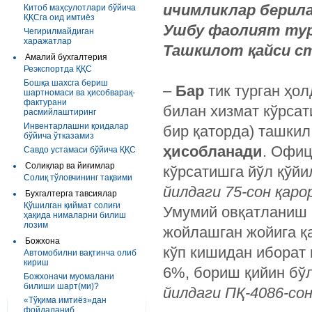
ичимликлар берила
Китоб маҳсулотлари бўйича
ҚҚСга оид имтиёз
Ушбу фаолият тур
Чегирилмайдиган
харажатлар
Ташкилот қайси с
Амалий бухгалтерия
Реэкспортда ҚҚС
Бошқа шахсга бериш
–
Бар
тик турган ҳо
шартномаси ва ҳисобварақ-
фактурани
билан хизмат кўрсат
расмийлаштиринг
Инвентарлашни қоидалар
бир қаторда) ташки
бўйича ўтказамиз
ҳисобланади
. Офиц
Савдо устамаси бўйича ҚҚС
Солиқлар ва йиғимлар
кўрсатишга йўл қўй
Солиқ тўловчининг тақвими
йилдаги 75-сон қарор
Бухгалтерга тавсиялар
Қўшилган қиймат солиғи
Умумий овқатланиш 
ҳақида нималарни билиш
лозим
жойлашган жойига қа
Божхона
кўп кишидан иборат
Автомобилни вақтинча олиб
кириш
6%, бориш қийин бў
Божхоначи муомалани
билиши шарт(ми)?
йилдаги ПҚ-4086-сон
«Тўқима имтиёз»дан
фойдаланиб...