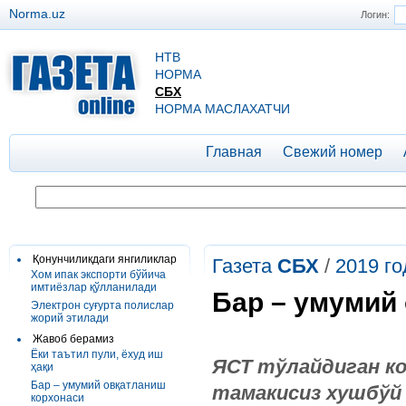
Norma.uz
Логин:
НТВ
НОРМА
СБХ
НОРМА МАСЛАХАТЧИ
Главная
Свежий номер
Қонунчиликдаги янгиликлар
Газета
СБХ
/
2019 го
Хом ипак экспорти бўйича
имтиёзлар қўлланилади
Бар – умумий
Электрон суғурта полислар
жорий этилади
Жавоб берамиз
Ёки таътил пули, ёхуд иш
ЯСТ тўлайдиган ко
ҳақи
Бар – умумий овқатланиш
тамакисиз хушбўй 
корхонаси