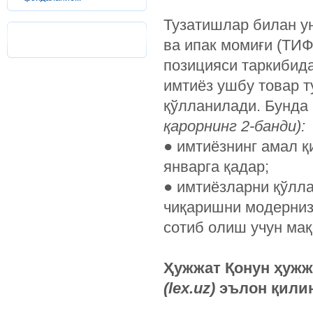
Тузатишлар билан ун
ва ипак момиғи (ТИФ
позицияси таркибид
имтиёз ушбу товар т
қўлланилади. Бунда 
қарорнинг 2-банди):
● имтиёзнинг амал қ
январга қадар;
● имтиёзларни қўлл
чиқаришни модерниз
сотиб олиш учун мақ
Ҳужжат Қонун ҳуж
(lex.uz)
эълон қилинг