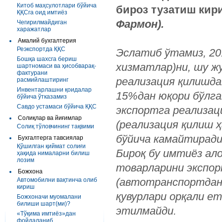
Китоб маҳсулотлари бўйича
бироз тузатиш ки
ҚҚСга оид имтиёз
Фармон).
Чегирилмайдиган
харажатлар
Амалий бухгалтерия
Реэкспортда ҚҚС
Эслатиб
ўтамиз
, 2
Бошқа шахсга бериш
хизматлар
)
ни
,
шу
ж
шартномаси ва ҳисобварақ-
фактурани
реализация
қилишда
расмийлаштиринг
Инвентарлашни қоидалар
15%
дан
юқори
бўлга
бўйича ўтказамиз
Савдо устамаси бўйича ҚҚС
экспортга
реализац
Солиқлар ва йиғимлар
(
реализация
қилиш
Солиқ тўловчининг тақвими
бўйича
камайтирад
Бухгалтерга тавсиялар
Қўшилган қиймат солиғи
Бироқ бу имтиёз ал
ҳақида нималарни билиш
лозим
товарларини экспор
Божхона
(автотранспортдан 
Автомобилни вақтинча олиб
кириш
қувурлари орқали е
Божхоначи муомалани
билиши шарт(ми)?
этилмайди.
«Тўқима имтиёз»дан
фойдаланиб...