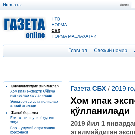
Norma.uz
Логин:
НТВ
НОРМА
СБХ
НОРМА МАСЛАХАТЧИ
Главная
Свежий номер
Қонунчиликдаги янгиликлар
Газета
СБХ
/
2019 го
Хом ипак экспорти бўйича
имтиёзлар қўлланилади
Хом ипак экс
Электрон суғурта полислар
жорий этилади
қўлланилади
Жавоб берамиз
Ёки таътил пули, ёхуд иш
2019 йил 1 январд
ҳақи
Бар – умумий овқатланиш
этилмайдиган эксп
корхонаси