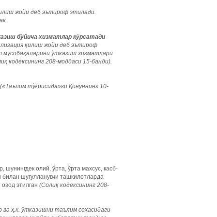
қилиш жойи деб эътироф этилади.
ак.
казиш бўйича хизматлар кўрсатади
ализация қилиш жойи деб эътироф
рт мусобақаларини ўтказиш хизматлари
иқ кодексининг 208-моддаси 15-банди).
(«Таълим тўғрисида»ги Қонуннинг 10-
шунингдек олий, ўрта, ўрта махсус, касб-
ш билан шуғулланувчи ташкилотларда
 озод этилган
(
Солиқ
кодексининг
208-
 ва ҳ.к. ўтказишни таълим соҳасидаги