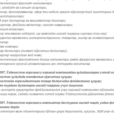
нтеллектуал фаолият натижалари:
, адабиёт ва санъат асарлари;
олар, фонограммалар, эфир ёки кабель орқали кўрсатув ёхуд эшиттириш 
эшиттиришлари;
 учун дастурлар ва маълумотлар базалари;
иролар, фойдали моделлар, саноат намуналари;
екция ютуқлари;
ор этилмаган ахборот, шу жумладан ишлаб чиқариш сирлари (ноу-хау);
уқаролик муомаласи иштирокчиларининг, товарлар, ишлар ва хизматларнин
талар:
ма номлари;
ар белгилари (хизмат кўрсатиш белгилари);
арлар чиқарилган жой номи;
нтеллектуал фаолиятнинг бошқа натижалари ҳамда фуқаролик муомаласи 
атларнинг хусусий аломатларини акс эттирувчи воситалар.
ЯТ. Ўзбекистон корхонаси хорижий компаниядан қуйидагиларни сотиб ол
кистон ҳудудида кинофильм кўрсатиш ҳуқуқи;
кистонда норезидентнинг товар белгисидан фойдаланиш ҳуқуқи;
ян турдаги буюмларни ишлаб чиқариш учун лицензия.
а ҳолларда ҳуқуқлардан фойдаланганлик учун хорижий компанияга тўланад
ниши керак, сабаби хизматни сотиб олувчи Ўзбекистонда рўйхатдан ўтказ
ЯТ. Ўзбекистон корхонаси компьютер дастурини ишлаб чиқиб, ундан фо
анияга берди
лектуал мулк объектларига бўлган ҳуқуқ берилганда, хусусан, ЭҲМ учун д