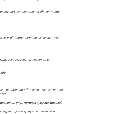
берувчи ташкилотларнинг кўрсатувлари
г хусусий аломатларини акс эттирувчи
иштирокчиларининг, товарлар ва
ади:
иган оборотлар бўйича ҚҚС Ўзбекистонда
илган.
йдаланиш учун мутлақ ҳуқуқни хорижий
астурлар ҳам улар жумласига киради,