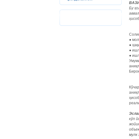
ВАЗИ
Бу ҳ
авва
ҳисо
Солиқ
● мол
● ҳақ
● ишл
● ишл
Умуми
аниқ
Бироқ
Кўчар
аниқл
ҳисоб
реал
Эсла
кўп
й
жойи
объе
мулк 