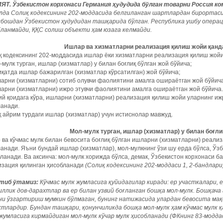
ЯТ. Ўзбекистон корхонаси Германия ҳудудида бўлган товарни Россия к
олда Солиқ кодексининг 202-моддасида белгиланган шартлардан бирортас
лбошдан Ўзбекистон ҳудудидан ташқарида бўлган. Республика ушбу операц
бланмайди, ҚҚС солиш объекти ҳам юзага келмайди.
Ишлар ва хизматларни реализация қилиш жойи қанд
 кодексининг 202-моддасида ишлар ёки хизматларни реализация қилиш жойи
-мулк турган, ишлар (хизматлар) у билан боғлиқ бўлган жой бўйича;
иқатда ишлар бажарилган (хизматлар кўрсатилган) жой бўйича;
арни (хизматларни) сотиб олувчи фаолиятини амалга ошираётган жой бўйича
арни (хизматларни) ижро этувчи фаолиятини амалга ошираётган жой бўйича.
й қоидага кўра, ишларни (хизматларни) реализация қилиш жойи уларнинг и
ланади.
 айрим турдаги ишлар (хизматлар) учун истиснолар мавжуд.
Мол-мулк турган, ишлар (хизматлар) у билан боғли
 ва кўчмас мулк билан бевосита боғлиқ бўлган ишларни (хизматларни) реали
анади. Яъни бундай ишлар (хизматлар), мол-мулкнинг ўзи шу ерда бўлса, Ўз
ланади. Ва аксинча: мол-мулк хорижда бўлса, демак, Ўзбекистон корхонаси 
изация қилинган ҳисобланади
(Солиқ кодексининг 202-моддаси 1, 2-бандлари)
тиб
ўтамиз
:
Кўчмас
мулк
жумласига
қуйидагилар
киради
:
ер
участкалари
,
е
иллик
дов
-
дарахтлар
ва
ер
билан
узвий
боғланган
бошқа
мол
-
мулк
.
Бошқача 
ни ўзгартириш мумкин бўлмаган, бунинг натижасида улардан бевосита мақ
ктлардир. Бундан ташқари, қонунчиликда бошқа мол-мулк ҳам кўчмас мулк 
жумласига кирмайдиган мол-мулк кўчар мулк ҳисобланади (ФКнинг 83-моддас