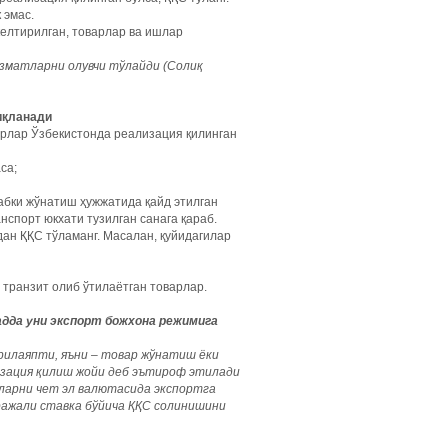
 эмас.
елтирилган, товарлар ва ишлар
изматларни олувчи тўлайди (Солиқ
иқланади
варлар Ўзбекистонда реализация қилинган
са;
абки жўнатиш ҳужжатида қайд этилган
нспорт юкхати тузилган санага қараб.
ан ҚҚС тўламанг. Масалан, қуйидагилар
и транзит олиб ўтилаётган товарлар.
адда уни экспорт божхона режимига
рилаяпти, яъни – товар жўнатиш ёки
изация қилиш жойи деб эътироф этилади
рларни
чет эл валютасида экспортга
ражали ставка бўйича ҚҚС солинишини