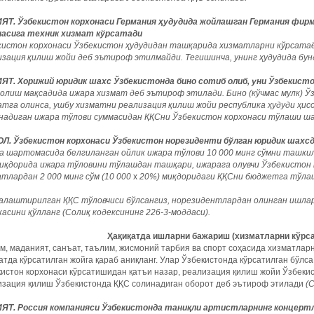
ЯТ. Ўзбекистон корхонаси Германия ҳудудида жойлашган Германия фир
насига техник хизмат кўрсатади
кистон корхонаси Ўзбекистон ҳудудидан ташқарида хизматларни кўрсатаё
изация қилиш жойи деб эътироф этилмайди. Тегишинча, унинг ҳудудида бу
ЯТ. Хорижий юридик шахс Ўзбекистонда бино сотиб олиб, уни Ўзбекисто
солиш мақсадида ижара хизмат деб эътироф этилади. Бино (кўчмас мулк) 
атга олинса, ушбу хизматни реализация қилиш жойи республика ҳудуди ҳис
надиган ижара тўлови суммасидан ҚҚСни Ўзбекистон корхонаси тўлаши ш
Л. Ўзбекистон корхонаси Ўзбекистон норезиденти бўлган юридик шахсд
а шартомасида белгиланган ойлик ижара тўлови 10 000 минг сўмни ташкил 
миқдорида ижара тўловини тўлашдан ташқари, ижарага олувчи Ўзбекистон
тлардан 2 000 минг сўм (10 000
х
20%) миқдоридаги ҚҚСни бюджетга тўла
алаштирилган ҚҚС тўловчиси бўлсангиз, норезидентлардан олинган ишлар
асини қўлланг (Солиқ кодексининг 226-3-моддаси).
Ҳақиқатда ишларни бажариш (хизматларни кўрс
м, маданият, санъат, таълим, жисмоний тарбия ва спорт соҳасида хизматла
атда кўрсатилган жойга қараб аниқланг. Улар Ўзбекистонда кўрсатилган бўлса
истон корхонаси кўрсатишидан қатъи назар, реализация қилиш жойи Ўзбеки
изация қилиш Ўзбекистонда ҚҚС солинадиган оборот деб эътироф этилади
(
ЯТ. Россия компанияси Ўзбекистонда таниқли артистларнинг концерт