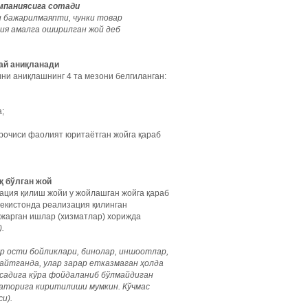
омпаниясига сотади
и бажарилмаяпти, чунки товар
ия амалга оширилган жой деб
ай аниқланади
ни аниқлашнинг 4 та мезони белгиланган:
;
жрочиси фаолият юритаётган жойга қараб
қ бўлган жой
зация қилиш жойи у жойлашган жойга қараб
бекистонда реализация қилинган
бажарган ишлар (хизматлар) хорижда
.
р
ости
бойликлари
,
бинолар
,
иншоотлар
,
айтганда, улар зарар етказмаган ҳолда
садига кўра фойдаланиб бўлмайдиган
қаторига киритилиши мумкин. Кўчмас
и).