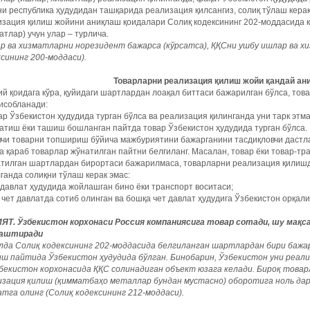
и республика ҳудудидан ташқарида реализация қилсангиз, солиқ тўлаш керак
зация қилиш жойини аниқлаш қоидалари Солиқ кодексининг 202-моддасида к
атлар) учун улар – турлича.
р ва хизматларни норезидент бажарса (кўрсатса), ҚҚСни ушбу ишлар ва х
сининг 200-моддаси).
Товарларни реализация қилиш жойи қандай ан
й қоидага кўра, қуйидаги шартлардан лоақал биттаси бажарилган бўлса, то
исобланади:
ар Ўзбекистон ҳудудида турган бўлса ва реализация қилинганда уни тарк этма
атиш ёки ташиш бошланган пайтда товар Ўзбекистон ҳудудида турган бўлса.
вчи товарни топшириш бўйича мажбуриятини бажарганини тасдиқловчи дастл
а қараб товарлар жўнатилган пайтни белгиланг. Масалан, товар ёки товар-тра
атилган шартлардан бирортаси бажарилмаса, товарларни реализация қилишд
ганда солиқни тўлаш керак эмас:
 давлат ҳудудида жойлашган бино ёки транспорт воситаси;
 чет давлатда сотиб олинган ва бошқа чет давлат ҳудудига Ўзбекистон орқал
ЯТ. Ўзбекистон корхонаси Россия компаниясига товар сотади, шу мақс
аштиради
олда Солиқ кодексининг 202-моддасида белгиланган шартлардан бири бажа
ш пайтида Ўзбекистон ҳудудида бўлган. Бинобарин, Ўзбекистон уни реал
збекистон корхонасида ҚҚС солинадиган объект юзага келади. Бироқ това
изация қилиш (қимматбаҳо металлар бундан мустасно) оборотига ноль да
тга олинг (Солиқ кодексининг 212-моддаси).