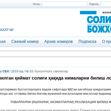
Логин:
Пароль:
АХАТЧИ
ная
Свежий номер
Архив номеров
Подписка
О пр
та
СБХ
/
2019 год
/
№ 33
/ Бухгалтерга тавсиялар
илган қиймат солиғи ҳақида нималарни билиш л
ертларимиз бухгалтерларга ёрдам сифатида ҚҚСни ҳисоблаш қоидаларини,
ботда акс эттириш билан боғлиқ мураккаб масалаларни мисоллар ёрдами
ТОВАРЛАРНИ (ИШЛАРНИ, ХИЗМАТЛАРНИ) РЕАЛИЗАЦИЯ ҚИЛИШ 
лар (ишлар, хизматлар) реализация қилинганда, фақат Ўзбекистон ҳудудида 