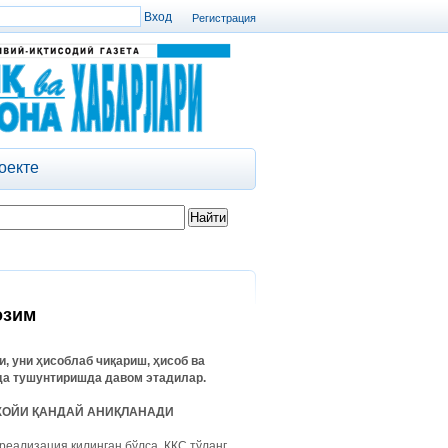
Регистрация
оекте
озим
 уни ҳисоблаб чиқариш, ҳисоб ва
да тушунтиришда давом этадилар.
ЖОЙИ ҚАНДАЙ АНИҚЛАНАДИ
реализация қилинган бўлса, ҚҚС тўланг.