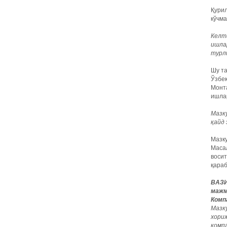
Қури
кўчм
Келт
ишла
турли
Шу та
Ўзбек
Монта
ишлар
Мазк
қайд
Мазку
Масал
восит
қараб
ВАЗИ
мажм
Комп
Мазк
хори
комп