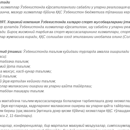
атади
 хизматлар Ўзбекистонда кўрсатилганлиги сабабли у уларни реализация 
шинча, мазкур хизматлар бўйича ҚҚС Ўзбекистон бюджетига тўланиши кер
ЯТ. Хорижий компания Ўзбекистонда халқаро спорт мусобақаларини ўт
ур ҳолатда Ўзбекистонда хизматлар кўрсатилган, шу сабабли у уларни ре
ади. Бироқ жисмоний тарбия ва спорт муассасаларининг хизматлари, спо
лар жумласига киради, ҚҚС солишдан озод этилганини инобатга олинг (Сол
тиб ўтамиз:
Ўзбекистонда таълим қуйидаги турларда амалга оширилади 
си):
ктабгача таълим;
умий ўрта таълим;
а махсус, касб-ҳунар таълими;
ий таълим;
й ўқув юртидан кейинги таълим;
дрлар малакасини ошириш ва уларни қайта тайёрлаш;
ктабдан ташқари таълим.
 мактабгача таълим муассасаларида болаларни тарбиялашга доир хизматлар, 
 ўқув юртларида, кадрларнинг малакасини ошириш ва уларни қайта тайёрла
м бериш (ҳақ эвазига ўқитишга доир қисми бўйича) хизматлари ҚҚС тўлашдан
аси
2, 11-
бандлари
).
нарлар, конференциялар, бир марталик мавзувий маърузалар, симпозиумлар