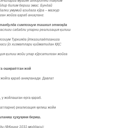
окчиларга муайян ахборотни тақдим
йдир билим бериш эмас. Бундай
алки умумий қоидага кўра – мазкур
ан жойга қараб аниқланг.
станбулда симпозиум ташкил этмоқда
слиги сабабли уларни реализация қилиш
позиум Туркияда ўтказилаётганига
онаси ўз хизматлари қийматидан ҚҚС
ия қилиш жойи улар кўрсатилган жойга
га
ошираётган
жой
 жойга қараб аниқланади. Давлат
, у жойлашган ерга қараб.
матларни) реализация қилиш жойи
аланиш ҳуқуқини бериш.
и (ФКнинг 1031-моддаси):