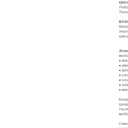
кўрс
Ушбу
Теги
ВАЗИ
Мазк
этил
ҳам у
Эсла
модда
● ма
● ум
● ўрт
● ол
● оли
● ка
● ма
Бунда
ҳунар
таъли
модд
Семи