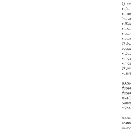
1) и
●
фан
●
ижр
ёки 
●
ЭҲМ
●
ихт
●
сел
●
ошк
2) ф
воси
●
фир
●
тов
●
тов
3) и
хизм
ВАЗИ
Ўзбе
Ўзбе
муай
Барч
тўла
ВАЗИ
комп
Интел