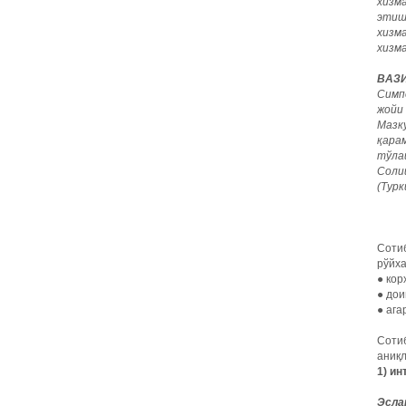
хизм
этиш
хизма
хизм
ВАЗИ
Симп
жойи
Мазк
қара
тўла
Соли
(Турк
Сотиб
рўйха
● кор
● дои
● ага
Сотиб
аниқ
1)
ин
Эсла