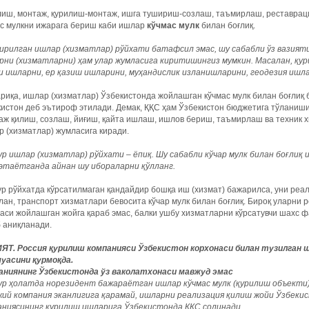
лиш, монтаж, қурилиш-монтаж, ишга тушириш-созлаш, таъмирлаш, реставра
ас мулкни ижарага бериш каби ишлар
кўчмас мулк
билан боғлиқ.
ирилган ишлар (хизматлар) рўйхати батафсил эмас, шу сабабли ўз вазият
рни (хизматларни) ҳам улар жумласига киритишингиз мумкин. Масалан, қу
 ишларни, ер қазиш ишларини, муҳандислик изланишларини, геодезия ишлар
риқа, ишлар (хизматлар) Ўзбекистонда жойлашган кўчмас мулк билан боғлиқ
истон деб эътироф этилади. Демак, ҚҚС ҳам Ўзбекистон бюджетига тўланиши
ж қилиш, созлаш, йиғиш, қайта ишлаш, ишлов бериш, таъмирлаш ва техник 
 (хизматлар) жумласига киради.
ур ишлар (хизматлар) рўйхати – ёпиқ. Шу сабабли кўчар мулк билан боғли
 этаётганда айнан шу ибораларни қўлланг.
р рўйхатда кўрсатилмаган қандайдир бошқа иш (хизмат) бажарилса, уни реа
ан, транспорт хизматлари бевосита кўчар мулк билан боғлиқ. Бироқ уларни
аси жойлашган жойга қараб эмас, балки ушбу хизматларни кўрсатувчи шахс 
 аниқланади.
ЯТ. Россия қурилиш компанияси Ўзбекистон корхонаси билан тузилган 
уасини қурмоқда.
аниянинг Ўзбекистонда ўз ваколатхонаси мавжуд эмас
ур ҳолатда норезидент бажараётган ишлар кўчмас мулк (қурилиш объекти) 
жий компания эканлигига қарамай, ишларни реализация қилиш жойи Ўзбекис
аниясининг қурилиш ишларига Ўзбекистонда ҚҚС солинади.