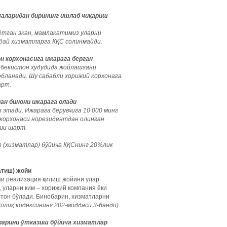
маларидан бирининг ишлаб чиқариш
тган экан, мамлакатимиз уларни
ндай хизматларга ҚҚС солинмайди.
н корхонасига ижарага берган
Ўзбекистон ҳудудида жойлашгани
обланади. Шу сабабли хорижий корхонага
арт.
ан бинони ижарага олади
этади. Ижарага берувчига 10 000 минг
 корхонаси норезидентдан олинган
ши шарт.
 (хизматлар) бўйича ҚҚСнинг 20%лик
атиш) жойи
рни реализация қилиш жойини улар
, уларни ким – хорижий компания ёки
стон бўлади. Бинобарин, хизматларни
Солиқ кодексининг 202-моддаси 3-банди).
ларини ўтказиш бўйича хизматлар