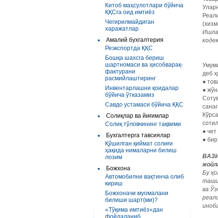
Китоб маҳсулотлари бўйича
Уларн
ҚҚСга оид имтиёз
Реали
Чегирилмайдиган
(хизм
харажатлар
Ишла
Амалий бухгалтерия
кодек
Реэкспортда ҚҚС
Бошқа шахсга бериш
шартномаси ва ҳисобварақ-
Умуми
фактурани
деб ҳ
расмийлаштиринг
● тов
Инвентарлашни қоидалар
● жўн
бўйича ўтказамиз
Соту
Савдо устамаси бўйича ҚҚС
санаг
Кўрс
Солиқлар ва йиғимлар
сотил
Солиқ тўловчининг тақвими
● чет
Бухгалтерга тавсиялар
● бир
Қўшилган қиймат солиғи
ҳақида нималарни билиш
ВАЗИ
лозим
жойл
Божхона
Бу ҳ
Автомобилни вақтинча олиб
таши
кириш
ва Ў
Божхоначи муомалани
реал
билиши шарт(ми)?
иноба
«Тўқима имтиёз»дан
фойдаланиб...