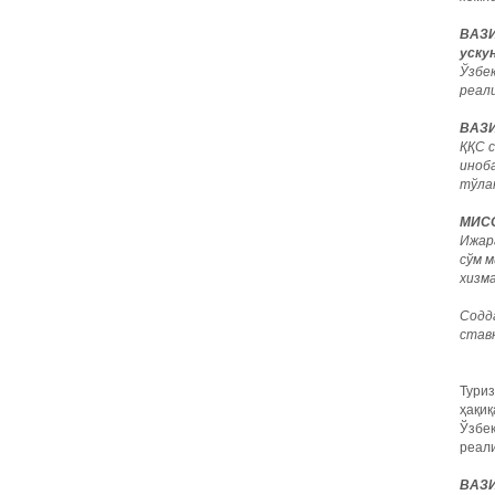
ВАЗИ
уску
Ўзбе
реал
ВАЗИ
ҚҚС 
иноб
тўла
МИСО
Ижар
сўм 
хизма
Содд
ставк
Туриз
ҳақиқ
Ўзбек
реал
ВАЗИ