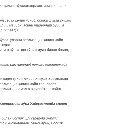
ция қилиш, кўкаламзорлаштириш ишлари,
ингиздан келиб чиқиб, бошқа шунга ўхшаш
рилиш майдончасини тайёрлаш бўйича
ини ва ҳ.к.
 бўлса, уларни реализация қилиш жойи
 керак.
хизмат кўрсатиш
кўчар мулк
билан боғлиқ
қ ишлар (хизматлар) номини шартномада
лизация қилиш жойи бошқача аниқланади.
 реализация қилиш жойи транспорт
фаолиятини амалга ошираётган жойга
шартномага кўра Ўзбекистонда спорт
билан боғлиқ. Шу сабабли ижрочи
тон ҳисобланади. Бинобарин, Россия