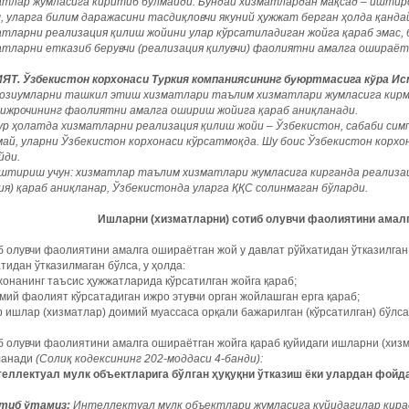
атлар жумласига киритиб бўлмайди. Бундай хизматлардан мақсад – иштир
, уларга билим даражасини тасдиқловчи якуний ҳужжат берган ҳолда қанда
тларни реализация қилиш жойини улар кўрсатиладиган жойга қараб эмас, б
атларни етказиб берувчи (реализация қилувчи) фаолиятни амалга ошираётг
ЯТ. Ўзбекистон корхонаси Туркия компаниясининг буюртмасига кўра И
озиумларни ташкил этиш хизматлари таълим хизматлари жумласига кирма
 ижрочининг фаолиятни амалга ошириш жойига қараб аниқланади.
ур ҳолатда хизматларни реализация қилиш жойи – Ўзбекистон, сабаби сим
май, уларни Ўзбекистон корхонаси кўрсатмоқда. Шу боис Ўзбекистон корх
йди.
штириш учун: хизматлар таълим хизматлари жумласига кирганда реализац
ия) қараб аниқланар, Ўзбекистонда уларга ҚҚС солинмаган бўларди.
Ишларни
(
хизматларни
)
сотиб
олувчи
фаолиятини
амал
 олувчи фаолиятини амалга ошираётган жой у давлат рўйхатидан ўтказилган
тидан ўтказилмаган бўлса, у ҳолда:
хонанинг таъсис ҳужжатларида кўрсатилган жойга қараб;
мий фаолият кўрсатадиган ижро этувчи орган жойлашган ерга қараб;
р ишлар (хизматлар) доимий муассаса орқали бажарилган (кўрсатилган) бўлса
 олувчи фаолиятини амалга ошираётган жойга қараб қуйидаги ишларни (хиз
ланади
(Солиқ кодексининг 202-моддаси 4-банди):
теллектуал мулк объектларига бўлган ҳуқуқни ўтказиш ёки улардан фойд
тиб ўтамиз:
Интеллектуал мулк объектлари жумласига қуйидагилар кирад