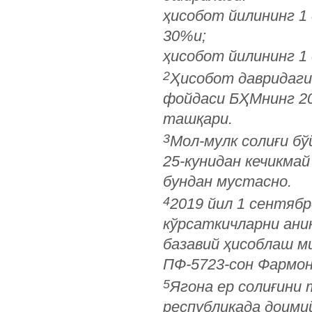
ҳисобот йилининг 1 
30%и;
ҳисобот йилининг 1 
2
Ҳисобот давридаги
фойдаси БҲМнинг 20
ташқари.
3
Мол-мулк солиғи бў
25-кунидан кечикма
бундан мустасно.
4
2019 йил 1 сентябр
кўрсаткичларни ани
базавий ҳисоблаш ми
ПФ-5723-сон Фармон
5
Ягона ер солиғини
республикада доими