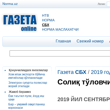
Norma.uz
Логин:
НТВ
НОРМА
СБХ
НОРМА МАСЛАХАТЧИ
Главная
Свежий номер
Қонунчиликдаги янгиликлар
Газета
СБХ
/
2019 го
Хом ипак экспорти бўйича
имтиёзлар қўлланилади
Солиқ тўловч
Электрон суғурта полислар
жорий этилади
Жавоб берамиз
Ёки таътил пули, ёхуд иш
2019 ЙИЛ СЕНТЯБ
ҳақи
Бар – умумий овқатланиш
корхонаси