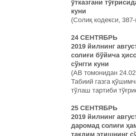
ўтказгани тўғриси
куни
(Солиқ кодекси, 387-
24 СЕНТЯБРЬ
2019 йилнинг авгус
солиғи бўйича ҳис
сўнгги куни
(АВ томонидан 24.02
Табиий газга қўшим
тўлаш тартиби тўғри
25 СЕНТЯБРЬ
2019 йилнинг авгу
даромад солиғи ҳа
тақдим этишнинг сў