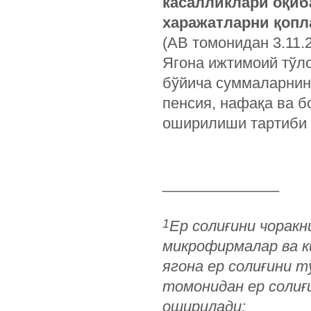
касалликлари оқиб
харажатларни қоп
(АВ томонидан 3.11.
Ягона ижтимоий тўл
бўйича суммаларнин
пенсия, нафақа ва б
оширилиши тартиби 
______________
1
Ер солиғини чоракн
микрофирмалар ва к
ягона ер солиғини 
томонидан ер солиғ
оширилади: