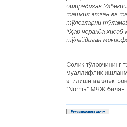
оширадиган Ўзбекис
ташкил этган ва та
тўловларни тўлама
6
Ҳар чоракда ҳисоб
тўлайдиган микрофи
Солиқ тўловчининг т
муаллифлик ишланма
этилиши ва электро
“Norma” МЧЖ билан 
Рекомендовать другу