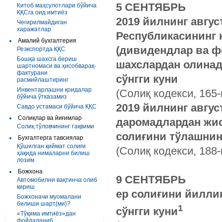
5 СЕНТЯБРЬ
Китоб маҳсулотлари бўйича
ҚҚСга оид имтиёз
2019 йилнинг авгу
Чегирилмайдиган
харажатлар
Республикасининг 
Амалий бухгалтерия
(дивидендлар ва ф
Реэкспортда ҚҚС
Бошқа шахсга бериш
шахслардан олинад
шартномаси ва ҳисобварақ-
фактурани
сўнгги куни
расмийлаштиринг
Инвентарлашни қоидалар
(Солиқ кодекси, 165-
бўйича ўтказамиз
2019 йилнинг авгус
Савдо устамаси бўйича ҚҚС
Солиқлар ва йиғимлар
даромадлардан жи
Солиқ тўловчининг тақвими
солиғини тўлашнинг
Бухгалтерга тавсиялар
Қўшилган қиймат солиғи
(Солиқ кодекси, 188-
ҳақида нималарни билиш
лозим
Божхона
9 СЕНТЯБРЬ
Автомобилни вақтинча олиб
кириш
ер солиғини йилли
Божхоначи муомалани
билиши шарт(ми)?
1
сўнгги куни
«Тўқима имтиёз»дан
фойдаланиб...