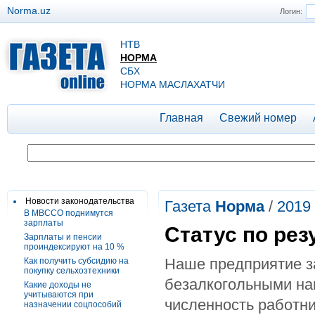
Norma.uz
Логин:
НТВ
НОРМА
СБХ
НОРМА МАСЛАХАТЧИ
Главная
Свежий номер
Новости законодательства
Газета
Норма
/
2019
В МВССО поднимутся
зарплаты
Статус по рез
Зарплаты и пенсии
проиндексируют на 10 %
Наше предприятие з
Как получить субсидию на
покупку сельхозтехники
безалкогольными на
Какие доходы не
учитываются при
численность работн
назначении соцпособий