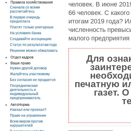
Правила хозяйствования
человек. В июне 201
Сначала со всеми
66 человек. С каког
рассчитайтесь
В первую очередь
итогам 2019 года? И
предоплата
Платят только унитарные
численность превыси
На условиях банка
малого предприятия 
Создавайте ассоциацию
Статус по результатам года
Решение можно обжаловать
Для озна
Отдел кадров
Ваше право
заинтер
Нужен другой договор
необход
Жалуйтесь участковому
Без согласия не продается
печатную и
Посредническая
газет. 
деятельность и
индивидуальный
т
предприниматель
АвтоНорма
Наехал или проехал?
Право на управление
Всем миром против
нарушителей