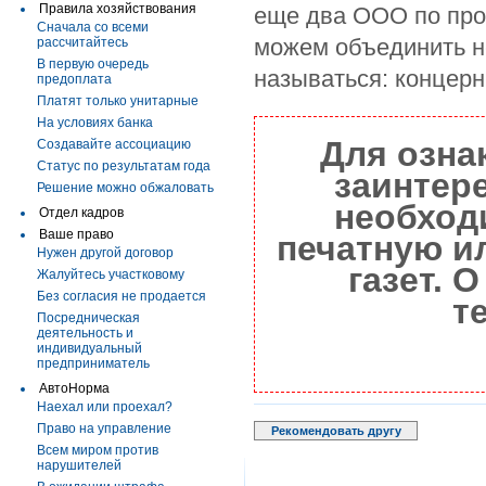
Правила хозяйствования
еще два ООО по про
Сначала со всеми
можем объединить н
рассчитайтесь
В первую очередь
называться: концерн
предоплата
Платят только унитарные
На условиях банка
Для озна
Создавайте ассоциацию
Статус по результатам года
заинтер
Решение можно обжаловать
необход
Отдел кадров
Ваше право
печатную и
Нужен другой договор
газет. 
Жалуйтесь участковому
Без согласия не продается
т
Посредническая
деятельность и
индивидуальный
предприниматель
АвтоНорма
Наехал или проехал?
Право на управление
Рекомендовать другу
Всем миром против
нарушителей