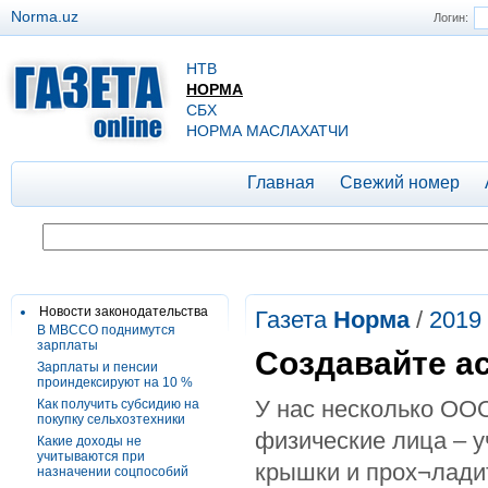
Norma.uz
Логин:
НТВ
НОРМА
СБХ
НОРМА МАСЛАХАТЧИ
Главная
Свежий номер
Новости законодательства
Газета
Норма
/
2019
В МВССО поднимутся
зарплаты
Создавайте а
Зарплаты и пенсии
проиндексируют на 10 %
У нас несколько ООО
Как получить субсидию на
покупку сельхозтехники
физические лица – у
Какие доходы не
учитываются при
крышки и прох¬лади
назначении соцпособий