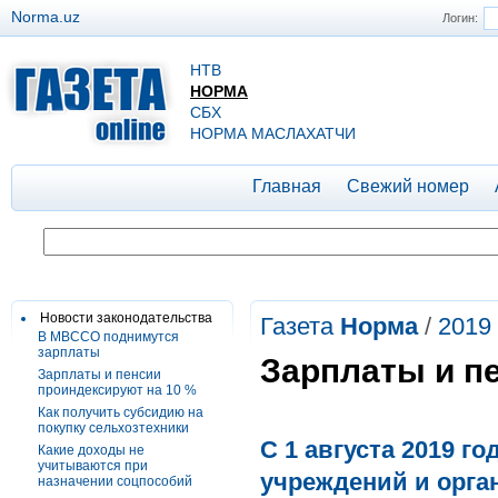
Norma.uz
Логин:
НТВ
НОРМА
СБХ
НОРМА МАСЛАХАТЧИ
Главная
Свежий номер
Новости законодательства
Газета
Норма
/
2019
В МВССО поднимутся
зарплаты
Зарплаты и п
Зарплаты и пенсии
проиндексируют на 10 %
Как получить субсидию на
покупку сельхозтехники
С 1 августа 2019 
Какие доходы не
учитываются при
учреждений и орга
назначении соцпособий