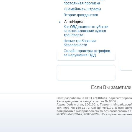
постоянная прописка
«Семейные» штрафы
Второе гражданство
АвтоНорма
Как ОВД возместят убытки
за использование чужого
транспорта
Новые требования
безопасности
Онлайн-проверка штрафов
за нарушения ПДД
Если Вы заметили 
Сайт разработан в ООО «NORMA», зарегистрирован 
Регистрационное свидетельство № 0406.
Адрес: Узбекистан, 100105, г. Ташкент, Мирабадский
Тел. (998 78) 150-11-72. Call-центр:1172. E-mail: ad
Копирование материалов сайта без согласования 
© ООО «NORMA», 2007-2026 г. Все права защищен