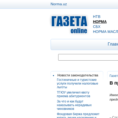
Norma.uz
НТВ
НОРМА
СБХ
НОРМА МАСЛ
Глав
Новости законодательства
Газе
Гостиничные и туристские
В п
услуги получили налоговые
льготы
ТГЮУ увеличил квоту
Имее
приема абитуриентов
пред
За что и как будут
наказывать нерадивых
чиновников
Фондовая биржа предложит
– Со
купить акции населению и