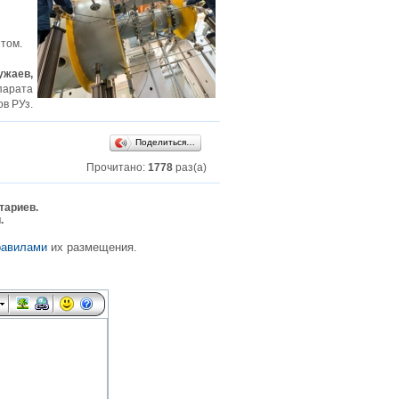
том.
ужаев,
парата
в РУз.
Поделиться…
Прочитано:
1778
раз(а)
тариев.
.
равилами
их размещения.