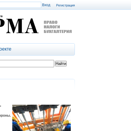
Регистрация
оекте
ь
ороны.