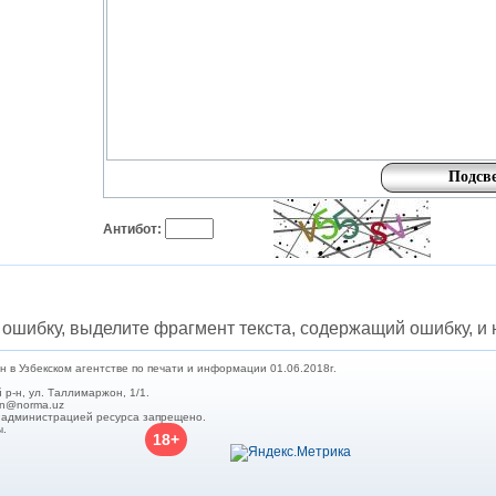
Антибот:
ошибку, выделите фрагмент текста, содержащий ошибку, и н
в Узбекском агентстве по печати и информации 01.06.2018г.
 р-н, ул. Таллимаржон, 1/1.
min@norma.uz
с администрацией ресурса запрещено.
ы.
18+