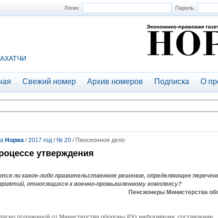
Логин:
Пароль:
АХАТЧИ
ная
Свежий номер
Архив номеров
Подписка
О пр
та
Норма
/
2017 год
/
№ 20
/ Пенсионное дело
роцессе утверждения
тся ли какое-либо правительственное решение, определяющее перечен
приятий, относящихся к военно-промышленному комплексу?
Пенсионеры Министерства об
гласно полученной от Министерства обороны РУз информации, составление