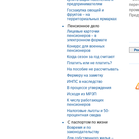
предпринимателям
пере
промы
Госзакупка овощей и
фруктов – на
Преду
территориальных ярмарках
Пенсионное дело
Лицевые карточки
пенсионеров – в
электронном формате
Конкурс для военных
Ре
пенсионеров
Когда сезон за год считают
Платить или не платить?
На пособие не рассчитывать
Фермеру на заметку
ИНПС в наследство
В процессе утверждения
Исходя из МРЗП
К числу работающих
пенсионеров
Налоговые льготы и 50-
процентная скидка
С паспортом по жизни
Вовремя и по
законодательству
Для собственного жилья –