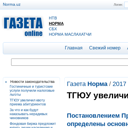
Norma.uz
Логин:
НТВ
НОРМА
СБХ
НОРМА МАСЛАХАТЧИ
Главная
Свежий номер
Новости законодательства
Газета
Норма
/
2017
Гостиничные и туристские
услуги получили налоговые
ТГЮУ увеличи
льготы
ТГЮУ увеличил квоту
приема абитуриентов
За что и как будут
наказывать нерадивых
Постановлением Пре
чиновников
определены основ
Фондовая биржа предложит
купить акции населению и