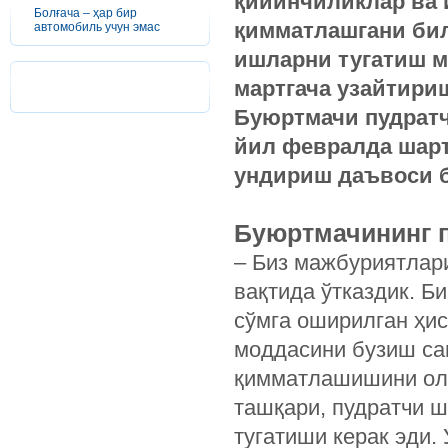
қийинчиликлар ва
Болғача – ҳар бир
қимматлашгани била
автомобиль учун эмас
ишларни тугатиш му
мартгача узайтириш
Буюртмачи пудратч
йил февралда шарт
ундириш даъвоси б
Буюртмачининг 
– Биз мажбуриятлари
вақтида ўтказдик. Б
сўмга оширилган ҳис
моддасини бузиш са
қимматлашишини олд
ташқари, пудратчи ш
тугатиши керак эди.