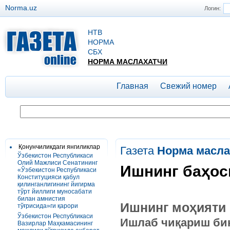
Norma.uz
Логин:
НТВ
НОРМА
СБХ
НОРМА МАСЛАХАТЧИ
Главная
Свежий номер
Қонунчиликдаги янгиликлар
Газета
Норма масла
Ўзбекистон Республикаси
Олий Мажлиси Сенатининг
Ишнинг баҳос
«Ўзбекистон Республикаси
Конституцияси қабул
қилинганлигининг йигирма
тўрт йиллиги муносабати
билан амнистия
Ишнинг моҳияти
тўғрисида»ги қарори
Ўзбекистон Республикаси
Ишлаб чиқариш бин
Вазирлар Маҳкамасининг