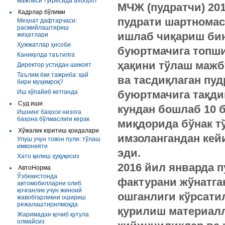
мажлиси тўғрисида ахборот
МЧЖ (пудратчи) 20
Кадрлар бўлими
пудрати шартномас
Меҳнат дафтарчаси:
расмийлаштириш
ишлаб чиқариш бин
жиҳатлари
Ҳужжатлар ҳисоби
буюртмачига топши
Каникулда таътилга
ҳақини тўлаш мажб
Директор устидан шикоят
Таълим ёки тажриба: қай
ва тасдиқлаган пу
бири муҳимроқ?
Иш кўпайиб кетганда
буюртмачига тақди
Суд иши
кундан бошлаб 10 
Ишнинг баҳоси низога
баҳона бўлмаслиги керак
миқдорида бўнак т
Хўжалик юритиш қоидалари
имзолангандан кейи
Улуш учун товон пули: тўлаш
имконияти
эди.
Хато қилиш ҳуқуқисиз
2016 йил январда 
АвтоНорма
Ўзбекистонда
фактурани жўнатган
автомобилларни олиб
қочганлик учун жиноий
ошганлиги кўрсати
жавобгарликни ошириш
режалаштирилмоқда
қурилиш материалл
Жаримадан қочиб қутула
олмайсиз