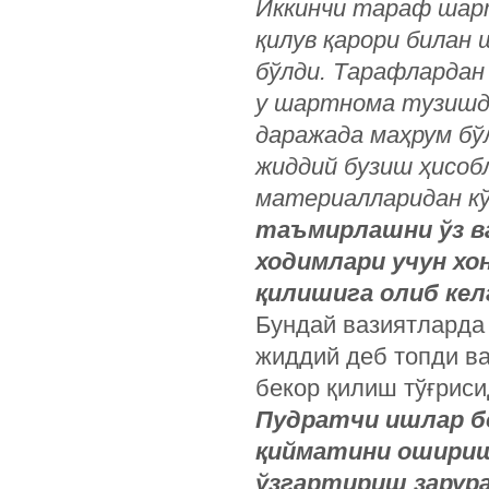
Иккинчи тараф шарт
қилув қарори билан
бўлди. Тарафлардан
у шартнома тузишда
даражада маҳрум бў
жиддий бузиш ҳисоб
материалларидан к
таъмирлашни ўз в
ходимлари учун хо
қилишига олиб кел
Бундай вазиятларда 
жиддий деб топди в
бекор қилиш тўғриси
Пудратчи ишлар б
қийматини ошириш
ўзгартириш зарура