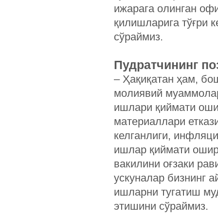
ижарага олинган оф
қилишларига тўғри 
сўраймиз.
Пудратчининг по
– Ҳақиқатан ҳам, бо
молиявий муаммолар
ишлари қиймати оши
материаллари етказ
келганлиги, инфляц
ишлар қиймати ошир
вакилини оғзаки ра
ускуналар бизнинг а
ишларни тугатиш му
этишини сўраймиз.