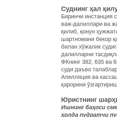
Суднинг ҳал қил
Биринчи инстанция 
важ-далиллари ва ж
қилиб, қонун ҳужжат
шартномани бекор қ
билан хўжалик суди
далилларни тасдиқл
ФКнинг 382, 635 ва 
суди даъво талаблар
Апелляция ва касса
қарорини ўзгартири
Юристнинг шарҳ
Ишнинг баҳоси сме
ҳолда пудратчи п