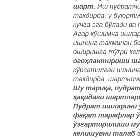
шарт.
Иш пудратчи
тақдирда, у буюрт
кучга эга бўлади ва
Агар қўшимча ишлар
ишнинг тахминан бе
оширишга тўғри кел
огоҳлантириши ш
кўрсатилган ишнинг
тақдирда, шартнома
Шу тариқа, пудра
ҳақидаги шартлар
Пудрат ишларини 
фақат тарафлар ў
ўзгартирилиши му
келишувни талаб