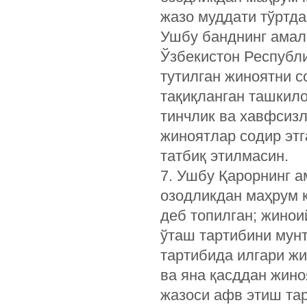
жазо муддати тўртда
Ушбу банднинг амал
Ўзбекистон Республ
тутилган жиноятни с
тақиқланган ташкил
тинчлик ва хавфсиз
жиноятлар содир этг
татбиқ этилмасин.
7. Ушбу Қарорнинг а
озодликдан маҳрум қ
деб топилган; жинои
ўташ тартибини мун
тартибида илгари жи
ва яна қасддан жино
жазоси афв этиш та