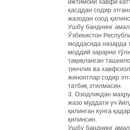
ижтимоий хавфи катт
қасддан содир этган
жазодан озод қилинс
Ушбу банднинг амал
Ўзбекистон Республи
моддасида назарда т
моддий зарарни тўли
тақиқланган ташкил
тинчлик ва хавфсиз
жиноятлар содир этг
татбиқ этилмасин.
3. Озодликдан маҳру
жазо муддати уч йил
қилинган кунга қада
қилинсин.
Ушбу банднинг амал