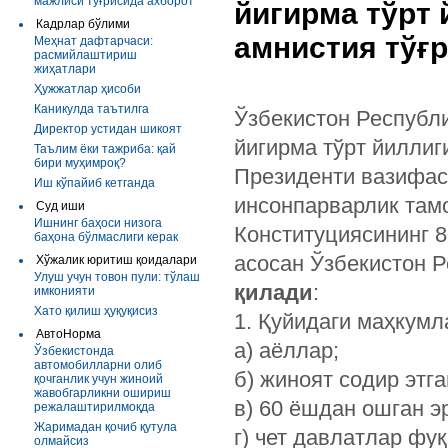
мажлиси тўғрисида ахборот
йигирма тўрт
Кадрлар бўлими
амнистия тўғ
Меҳнат дафтарчаси:
расмийлаштириш
жиҳатлари
Ҳужжатлар ҳисоби
Каникулда таътилга
Ўзбекистон Республи
Директор устидан шикоят
йигирма тўрт йиллиг
Таълим ёки тажриба: қай
бири муҳимроқ?
Президенти вазифас
Иш кўпайиб кетганда
инсонпарварлик там
Суд иши
Ишнинг баҳоси низога
Конституциясининг 8
баҳона бўлмаслиги керак
асосан Ўзбекистон 
Хўжалик юритиш қоидалари
Улуш учун товон пули: тўлаш
қилади
:
имконияти
Хато қилиш ҳуқуқисиз
1. Қуйидаги маҳкумл
АвтоНорма
а) аёллар;
Ўзбекистонда
автомобилларни олиб
б) жиноят содир этг
қочганлик учун жиноий
жавобгарликни ошириш
в) 60 ёшдан ошган э
режалаштирилмоқда
Жаримадан қочиб қутула
г) чет давлатлар фу
олмайсиз