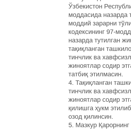
Ўзбекистон Республи
моддасида назарда т
моддий зарарни тўл
кодексининг ­97-мод
назарда тутилган жи
тақиқланган ташкил
тинчлик ва хавфсиз
жиноятлар содир этг
татбиқ этилмасин.
4. Тақиқланган ташк
тинчлик ва хавфсиз
жиноятлар содир этг
қилишга ҳукм этилиб
озод қилинсин.
5. Мазкур Қарорнинг