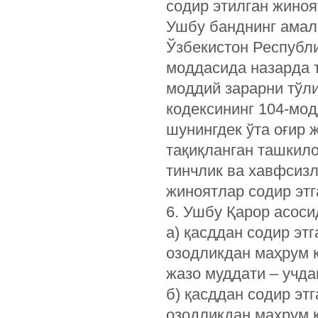
содир этилган жиноя
Ушбу банднинг амал
Ўзбекистон Республи
моддасида назарда т
моддий зарарни тўл
кодексининг ­104-мо
шунингдек ўта оғир 
тақиқланган ташкил
тинчлик ва хавфсиз
жиноятлар содир этг
6. Ушбу Қарор асоси
а) қасддан содир эт
озодликдан маҳрум қ
жазо муддати – учда
б) қасддан содир эт
озодликдан маҳрум қ