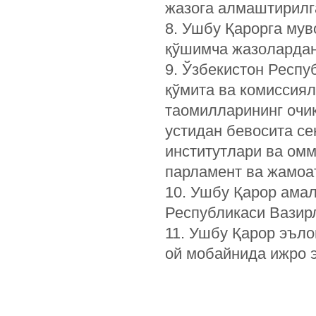
жазога алмаштирилг
8. Ушбу Қарорга мув
қўшимча жазолардан
9. Ўзбекистон Респ
қўмита ва комиссия
таомилларининг оч
устидан бевосита се
институтлари ва ом
парламент ва жамоат
10. Ушбу Қарор ама
Республикаси Вазир
11. Ушбу Қарор эъло
ой мобайнида ижро 