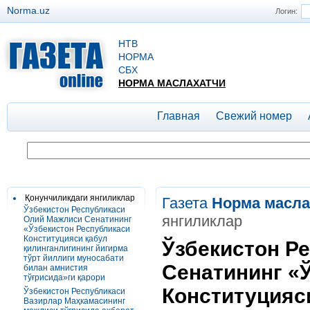
Norma.uz
Логин:
НТВ
НОРМА
СБХ
НОРМА МАСЛАХАТЧИ
Главная
Свежий номер
Қонунчиликдаги янгиликлар
Газета
Норма масла
Ўзбекистон Республикаси
янгиликлар
Олий Мажлиси Сенатининг
«Ўзбекистон Республикаси
Конституцияси қабул
Ўзбекистон Р
қилинганлигининг йигирма
тўрт йиллиги муносабати
Сенатининг «
билан амнистия
тўғрисида»ги қарори
Конституцияс
Ўзбекистон Республикаси
Вазирлар Маҳкамасининг