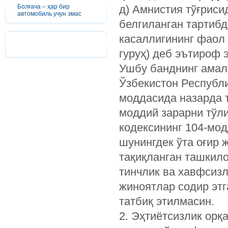
Болғача – ҳар бир
д) Амнистия тўғриси
автомобиль учун эмас
белгиланган тартибда
касаллигининг фаол 
гуруҳ) деб эътироф 
Ушбу банднинг амал
Ўзбекистон Республи
моддасида назарда т
моддий зарарни тўл
кодексининг ­104-мо
шунингдек ўта оғир 
тақиқланган ташкил
тинчлик ва хавфсиз
жиноятлар содир этг
татбиқ этилмасин.
2. Эҳтиётсизлик орқ