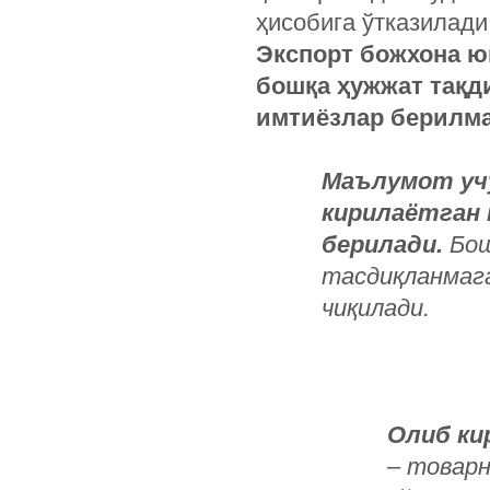
ҳисобига ўтказилад
Экспорт божхона ю
бошқа ҳужжат тақд
имтиёзлар берилм
Маълумот уч
кирилаётган
берилади.
Бош
тасдиқланмага
чиқилади.
Олиб ки
– товарн