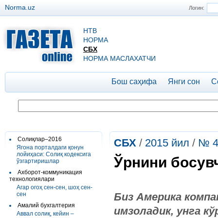
Norma.uz
Логин:
НТВ
НОРМА
СБХ
НОРМА МАСЛАХАТЧИ
Бош саҳифа
Янги сон
С
Солиқлар–2016
СБХ
/
2015 йил
/
№ 4
Ягона порталдаги қонун
лойиҳаси: Солиқ кодексига
Ўрнини босувч
ўзгартиришлар
Ахборот-коммуникация
технологиялари
Агар огоҳ сен-сен, шоҳ сен-
сен
Биз Америка компа
Амалий бухгалтерия
имзоладик, унга к
Аввал солиқ, кейин –