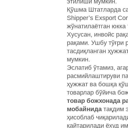
этилиши мумкин.
Қўшма Штатларда с
Shipper’s Exsport Co
жўнатилаётган юкка
Хусусан, инвойс рақ
рақами. Ушбу тўғри 
тасдиқланган ҳужжа
мумкин.
Эслатиб ўтамиз, ага
расмийлаштируви пай
ҳужжат ва бошқа қў
товарлар бўйича бож
товар божхонада р
мобайнида
тақдим 
ҳисоблаб чиқарилади
қайтарилади ёхуд им