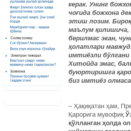
ушланма ушлаб қолинади
керак. Унинг божх
Фақат ўзингиз олган ҳаққа
чоғида божхона де
далолатнома тузинг
Ўзи ишлаб чиқиб, ўзи олиб
этиш лозим. Бироқ
борди
Мажбуриятлар – мақом
маълум қилишича,
бўйича
берилмас экан, чу
Солиқ солиш
Соғ бўлинг! Аксирманг
ҳолатлари мавжуд.
Виза учун корхона тўлайди
имтиёзли бўлгани 
Электрон тижорат
Виртуал савдо: нима
Хитойда эмас, бал
мумкину нима тақиқланган?
буюртиришга қарор
Божхона
Ўрнини босувчи ҳужжат
биз имтиёз олмаса
тақдим этинг
– Ҳақиқатан ҳам, Пр
Қарорига мувофиқ
Ў
қўлланган ҳолда о