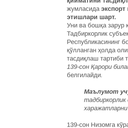
қийматини тасдиқл
жумласида
экспорт
этишлари шарт.
Уни ва бошқа зарур
Тадбиркорлик субъе
Республикасининг б
қўлланган ҳолда ол
тасдиқлаш тартиби 
139-сон Қарори била
белгилайди
.
Маълумот уч
тадбиркорлик 
харажатларни
139-сон Низомга кў