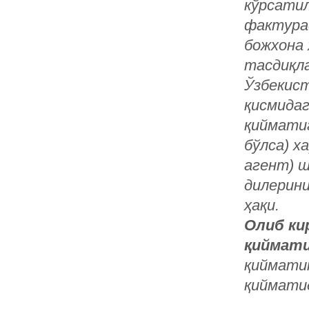
кўрсатил
фактурад
божхона 
тасдиқл
Ўзбекист
қисмидаг
қийматиг
бўлса) х
агент) 
дилерини
ҳақи.
Олиб ки
қиймат
қиймати
қиймати