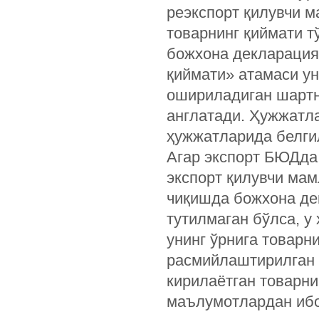
реэкспорт қилувчи 
товарнинг қиймати т
божхона декларацияс
қиймати» атамаси ун
ошириладиган шартн
англатади. Ҳужжатла
ҳужжатларида белги
Агар экспорт БЮДда 
экспорт қилувчи мам
чиқишда божхона д
тутилмаган бўлса, у
унинг ўрнига товарн
расмийлаштирилган 
кирилаётган товарни
маълумотлардан ибо