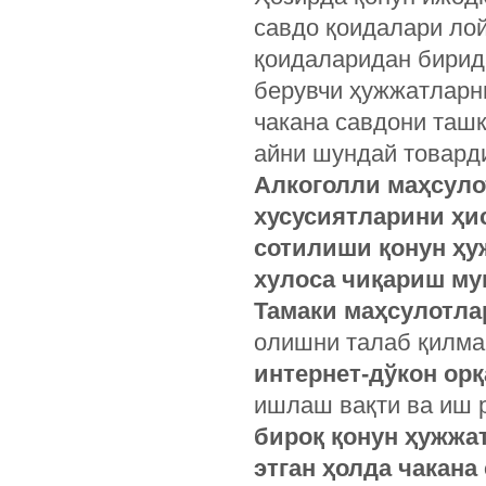
савдо қоидалари ло
қоидаларидан бирид
берувчи ҳужжатларн
чакана савдони ташк
айни шундай товард
Алкоголли маҳсуло
хусусиятларини ҳис
сотилиши қонун ҳу
хулоса чиқариш му
Тамаки маҳсулотла
олишни талаб қилма
интернет-дўкон орқ
ишлаш вақти ва иш 
бироқ қонун ҳужжа
этган ҳолда чакана