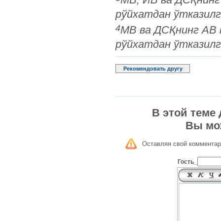
рўйхатдан ўтказилг
4
МВ ва ДСҚнинг АВ 
рўйхатдан ўтказилг
Рекомендовать другу
В этой теме
Вы мо
Оставляя свой комментар
Гость_