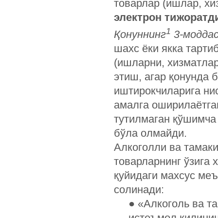
товарлар (ишлар, х
электрон тижоратд
1
Қонуннинг
3-моддас
шахс ёки якка тарти
(ишларни, хизматлар
этиш, агар қонунда 
иштирокчиларига ни
амалга оширилаётга
тутилмаган қўшимча
бўла олмайди.
Алкоголли ва тамаки
товарларнинг ўзига 
қуйидаги махсус меъ
солинади:
● «Алкоголь ва т
истеъмол қилини