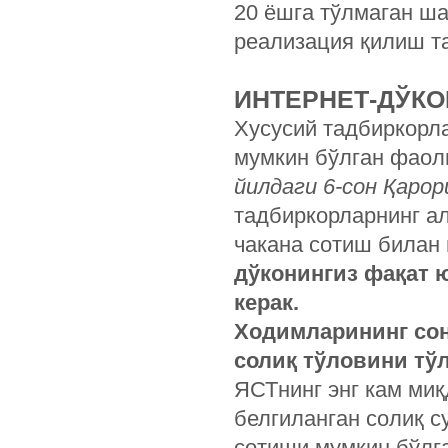
20 ёшга тўлмаган ша
реализация қилиш т
ИНТЕРНЕТ-ДЎК
Хусусий тадбиркорл
мумкин бўлган фаол
йилдаги 6-сон Қарор
тадбиркорларнинг а
чакана сотиш билан
дўконингиз фақат 
керак.
Ходимларининг сон
солиқ тўловини тў
ЯСТнинг энг кам миқ
белгиланган солиқ с
сотиши мумкин бўлга