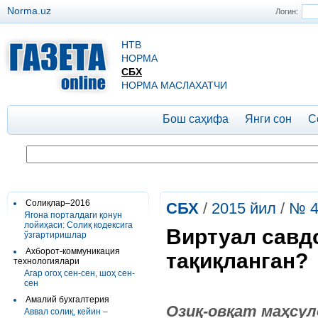
Norma.uz
Логин:
НТВ
НОРМА
СБХ
НОРМА МАСЛАХАТЧИ
Бош саҳифа
Янги сон
С
Солиқлар–2016
СБХ
/
2015 йил
/
№ 4
Ягона порталдаги қонун
лойиҳаси: Солиқ кодексига
Виртуал савд
ўзгартиришлар
Ахборот-коммуникация
тақиқланган?
технологиялари
Агар огоҳ сен-сен, шоҳ сен-
сен
Амалий бухгалтерия
Озиқ-овқат маҳсул
Аввал солиқ, кейин –