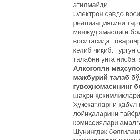
этилмайди.
Электрон савдо воси
реализациясини тар
мавжуд эмаслиги бои
воситасида товарлар
келиб чиқиб, турғун
талабни унга нисбат
Алкоголли маҳсуло
мажбурий талаб б
гувоҳномасининг б
шаҳри ҳокимликлари
Ҳужжатларни қабул 
лойиҳаларини тайёр
комиссиялари амалг
Шунингдек белгиланг