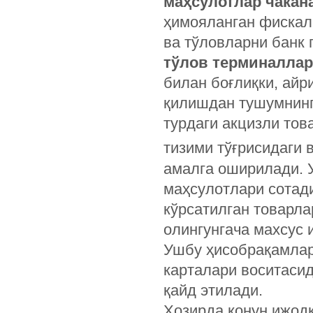
маҳсулотлар чакан
ҳимояланган фискал 
ва тўловларни банк 
тўлов терминаллар
билан боғлиқки, айр
қилишдан тушумнинг
турдаги акцизли то
тизими тўғрисидаги 
амалга оширилади. 
маҳсулотлари сотад
кўрсатилган товарла
олингунгача махсус 
Ушбу ҳисобрақамлар
карталари воситаси
қайд этилади.
Ҳозирда қонун ижод