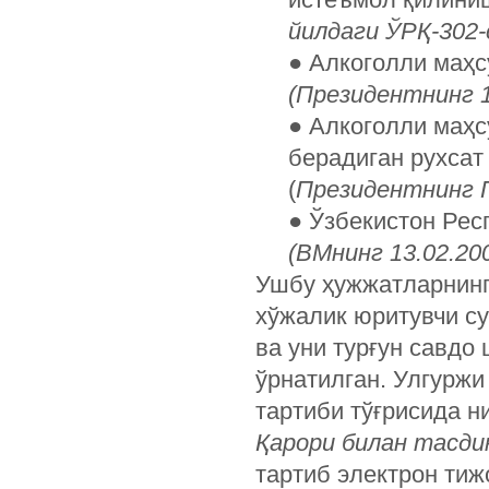
йилдаги ЎРҚ-302-
● Алкоголли маҳс
(Президентнинг 16
● Алкоголли маҳс
берадиган рухсат
(
Президентнинг П
● Ўзбекистон Рес
(ВМнинг 13.02.20
Ушбу ҳужжатларнинг
хўжалик юритувчи су
ва уни турғун савд
ўрнатилган. Улгурж
тартиби тўғрисида 
Қарори билан тасди
тартиб электрон тиж