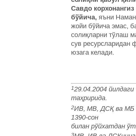
Савдо корхонангиз
бўйича,
яъни Наман
жойи бўйича эмас, 
солиқларни тўлаш ма
сув ресурсларидан ф
юзага келади.
1
29.04.2004
йилдаги
таҳририда
.
2
ИВ,
МВ, ДСҚ ва МБ 
1390-сон
билан рўйхатдан ўт
3
МВ, ИВ ва ДСҚнинг 