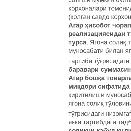
корхоналари томонид
(қолган савдо корхо
Агар ҳисобот чора
реализациясидан т
турса
, Ягона солиқ 
муносабати билан яг
тартиби тўғрисидаги
баравари суммасин
Агар бошқа товарла
миқдори сифатида
киритилиши муносаб
ягона солиқ тўловин
тўғрисидаги низомга
якка тартибдаги тад
солиқни қабул қили