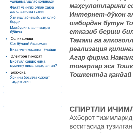
ушланма ушлаб қолинади
маҳсулотларини с
Фақат ўзингиз олган ҳаққа
далолатнома тузинг
Интернет-дўкон а
Ўзи ишлаб чиқиб, ўзи олиб
омбордан бутун То
борди
Мажбуриятлар – мақом
етказиб бериш би
бўйича
Солиқ солиш
Тамаки ва алкогол
Соғ бўлинг! Аксирманг
реализация қилинг
Виза учун корхона тўлайди
Агар фирма Наман
Электрон тижорат
Виртуал савдо: нима
товарлар эса Тошк
мумкину нима тақиқланган?
Божхона
Тошкентда қандай
Ўрнини босувчи ҳужжат
тақдим этинг
СПИРТЛИ ИЧИМЛ
Ахборот тизимларид
воситасида тузилга