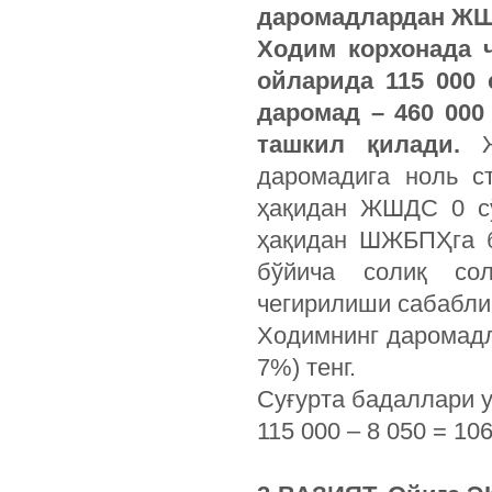
даромадлардан ЖШ
Ходим корхонада ч
ойларида 115 000
даромад – 460 000 
ташкил қилади.
даромадига ноль с
ҳақидан ЖШДС 0 сў
ҳақидан ШЖБПҲга б
бўйича солиқ со
чегирилиши сабабли
Ходимнинг даромадла
7%) тенг.
Суғурта бадаллари 
115 000 – 8 050 = 10