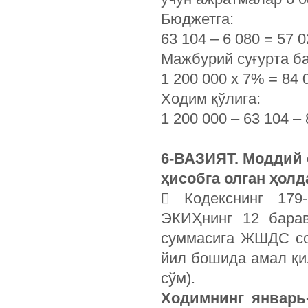
Бюджетга:
63 104 – 6 080 = 57
Мажбурий суғурта б
1 200 000 х 7% = 84 
Ходим қўлига:
1 200 000 – 63 104 –
6-ВАЗИЯТ. Моддий 
ҳисобга олган ҳол
 Кодекснинг 179
ЭКИҲнинг 12 барав
суммасига ЖШДС со
йил бошида амал қил
сўм).
Ходимнинг январь-