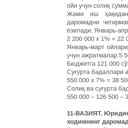
ойи учун солиқ сумма
Жами иш ҳақидан 
даромадни чегирма
ёзилади. Январь-апр
2 200 000 х 1% = 22
Январь-март ойлари
учун ажратмалар 5 5
Бюджетга 121 000 сў
Суғурта бадаллари а
550 000 х 7% = 38 50
Солиқ ва суғурта б
550 000 – 126 500 – 
11-ВАЗИЯТ. Юридик
ходимнинг дарома