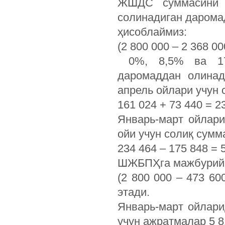
ЖШДС суммасини 
солинадиган даромад
ҳисоблаймиз:
(2 800 000 – 2 368 0
0%, 8,5% ва 17%
даромаддан олина
апрель ойлари учун 
161 024 + 73 440 = 2
Январь-март ойлар
ойи учун солиқ сумм
234 464 – 175 848 = 5
ШЖБПҲга мажбурий 
(2 800 000 – 473 60
этади.
Январь-март ойлари
учун ажратмалар 5 8