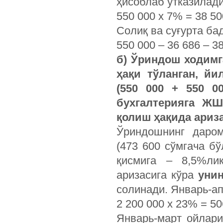
ҳисоблаб ўтказилади
550 000 х 7% = 38 50
Солиқ ва суғурта б
550 000 – 36 686 – 3
б)
Ўриндош ходимг
ҳақи тўланган, й
(550 000 + 550 0
бухгалтерияга Ж
қолиш ҳақида ариза
Ўриндошнинг даро
(473 600 сўмгача б
қисмига – 8,5%лик
аризасига кўра
унин
солинади. Январь-а
2 200 000 х 23% = 50
Январь-март ойлар