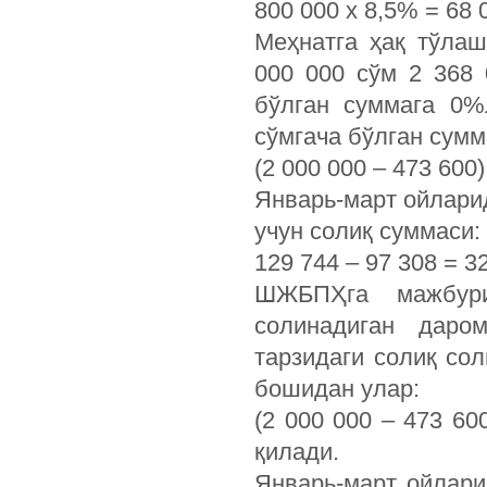
800 000 х 8,5% = 68 
Меҳнатга ҳақ тўлаш
000 000 сўм 2 368 
бўлган суммага 0%
сўмгача бўлган сумм
(2 000 000 – 473 600)
Январь-март ойлари
учун солиқ суммаси:
129 744 – 97 308 = 32
ШЖБПҲга мажбури
солинадиган даро
тарзидаги солиқ со
бошидан улар:
(2 000 000 – 473 60
қилади.
Январь-март ойлари