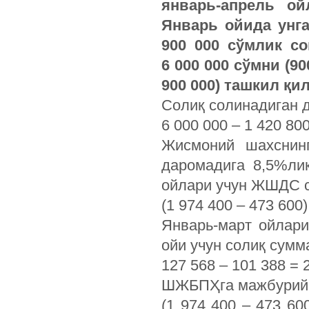
январь-апрель ой
Январь ойида унга
900 000 сўмлик с
6 000 000 сўмни (900
900 000) ташкил қи
Солиқ солинадиган 
6 000 000 – 1 420 800
Жисмоний шахснин
даромадига 8,5%лик
ойлари учун ЖШДС 
(1 974 400 – 473 600)
Январь-март ойлар
ойи учун солиқ сумм
127 568 – 101 388 = 2
ШЖБПҲга мажбурий 
(1 974 400 – 473 60