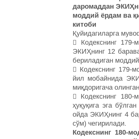
даромаддан ЭКИҲни
моддий ёрдам ва қ
китоби
Қуйидагиларга муво
 Кодекснинг 179-
ЭКИҲнинг 12 барава
бериладиган модди
 Кодекснинг 179-м
йил мобайнида ЭКИ
миқдоригача олинга
 Кодекснинг 180-
ҳуқуқига эга бўлга
ойда ЭКИҲнинг 4 бар
сўм) чегирилади.
Кодекснинг 180-мо