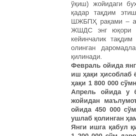
ўқиш) жойидаги бу
қадар тақдим эти
ШЖБПҲ рақами – аг
ЖШДС энг юқори с
кейинчалик тақдим
олинган даромадла
қилинади.
Февраль ойида янг
иш ҳақи ҳисоблаб 
ҳақи 1 800 000 сўмн
Апрель ойида у 
жойидан маълумот
ойида 450 000 сў
ушлаб қолинган ҳа
Янги ишга қабул қ
1 200 000 сўм дар