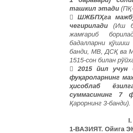
ташкил этади
(ПҚ

ШЖБПҲга мажбу
чегирилади
(Иш б
жамғариб борила
бадалларни қўшиш 
банди, МВ, ДСҚ ва 
1515-сон билан рўйх

2015 йил учун
фуқароларнинг ма
ҳисоблаб ёзилг
суммасининг 7 ф
Қарорнинг 3-банди).
I
1-ВАЗИЯТ. Ойига Э