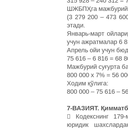
315 928 – 240 312 = 7
ШЖБПҲга мажбурий 
(3 279 200 – 473 60
этади.
Январь-март ойлари
учун ажратмалар 6 8
Апрель ойи учун бюд
75 616 – 6 816 = 68
Мажбурий суғурта б
800 000 х 7% = 56 0
Ходим қўлига:
800 000 – 75 616 – 5
7-ВАЗИЯТ. Қимматб
 Кодекснинг 179-
юридик шахсларда