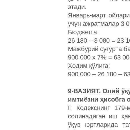
этади.
Январь-март ойлари
учун ажратмалар 3 08
Бюджетга:
26 180 – 3 080 = 23 
Мажбурий суғурта б
900 000 х 7% = 63 0
Ходим қўлига:
900 000 – 26 180 – 6
9-ВАЗИЯТ. Олий ўқ
имтиёзни ҳисобга 
 Кодекснинг 179-
солинадиган иш ҳа
ўқув юртларида та