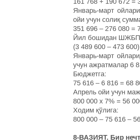
161 768 + 190 672 = 
Январь-март ойлар
ойи учун солиқ сумм
351 696 – 276 080 = 7
Йил бошидан ШЖБПҲ
(3 489 600 – 473 600)
Январь-март ойлари
учун ажратмалар 6 8
Бюджетга:
75 616 – 6 816 = 68
Апрель ойи учун маж
800 000 х 7% = 56 0
Ходим қўлига:
800 000 – 75 616 – 5
8-ВАЗИЯТ. Бир нечт