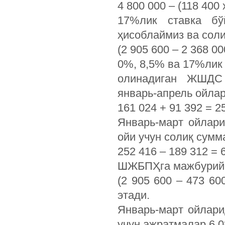
4 800 000 – (118 400 
17%лик ставка бў
ҳисоблаймиз ва соли
(2 905 600 – 2 368 0
0%, 8,5% ва 17%лик
олинадиган ЖШДС 
январь-апрель ойла
161 024 + 91 392 = 2
Январь-март ойлар
ойи учун солиқ сумм
252 416 – 189 312 = 6
ШЖБПҲга мажбурий 
(2 905 600 – 473 60
этади.
Январь-март ойлари
учун ажратмалар 6 0