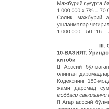
Мажбурий суғурта б
1 000 000 х 7% = 70 0
Солиқ, мажбурий а
ушланмалар чегирил
1 000 000 – 50 116 –
III
10-ВАЗИЯТ. Ўринд
китоби
 Асосий бўлмага
олинган даромадла
Кодекснинг 180-мод
жами даромад су
моддаси саккизинчи 
 Агар асосий бўл