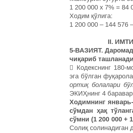
1 200 000 х 7% = 84 
Ходим қўлига:
1 200 000 – 144 576 
II. ИМ
5-ВАЗИЯТ. Даромад
чиқариб ташланад
 Кодекснинг 180-м
эга бўлган фуқарол
ортиқ болалари бўл
ЭКИҲнинг 4 баравар
Ходимнинг январь-
сўмдан ҳақ тўлан
сўмни (1 200 000 + 1
Солиқ солинадиган 