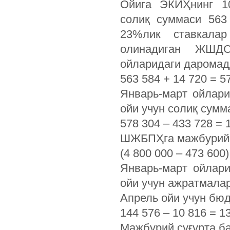
Ойига ЭКИҲнинг 10
солиқ суммаси 563
23%лик ставкалар
олинадиган ЖШДС
ойларидаги дарома
563 584 + 14 720 = 5
Январь-март ойлар
ойи учун солиқ сумм
578 304 – 433 728 =
ШЖБПҲга мажбурий 
(4 800 000 – 473 600)
Январь-март ойлар
ойи учун ажратмалар
Апрель ойи учун бюд
144 576 – 10 816 = 
Мажбурий суғурта б