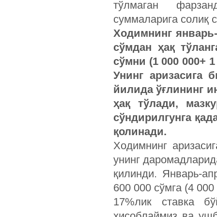
тўлмаган фарзан
суммаларига солиқ 
Ходимнинг январь-
сўмдан ҳақ тўлан
сўмни (1 000 000+ 1
Унинг аризасига б
йилида ўғлининг и
ҳақ тўлади, мазк
сўндирилгунга қад
қолинади.
Ходимнинг аризасиг
унинг даромадларид
қилинди. Январь-ап
600 000 сўмга (4 000 
17%лик ставка бў
ҳисоблаймиз ва ушб