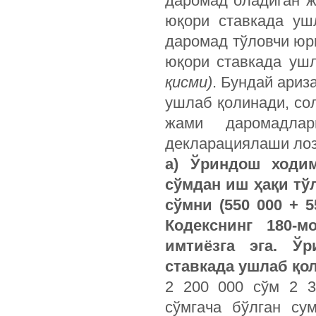
даромад оладиган 
юқори ставкада уш
даромад тўловчи юр
юқори ставкада уш
қисми)
. Бундай ари
ушлаб қолинади, сол
жами даромадлар
декларациялаши ло
а) Ўриндош ходим
сўмдан иш ҳақи тў
сўмни (550 000 + 5
Кодекснинг 180-м
имтиёзга эга. Ў
ставкада ушлаб қол
2 200 000 сўм 2 3
сўмгача бўлган су