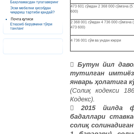
Баҳоламасдан тугатаверинг
473 601 сўмдан 2 368 000 сўмгача (5 
Эски мебелни ҳисобдан
600)
чиқариш тартиби қандай?
Почта қутиси
2 368 001 сўмдан 4 736 000 сўмгача (
Етказиб берувчини тўғри
473 600)
танланг
4 736 001 сўм ва ундан юқори

Бутун йил даво
тутилган имтиёз
январь ҳолатига к
(Солиқ кодекси 18
Кодекс).

2015 йилда ф
бадаллари ставка
солиқ солинадиган
1 баравари) соли