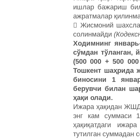
ишлар бажариш бил
ажратмалар қилинма
 Жисмоний шахсла
солинмайди
(Кодекс
Ходимнинг январь-
сўмдан тўланган, 
(500 000 + 500 00
Тошкент шаҳрида ж
биносини 1 янва
берувчи билан шар
ҳақи олади.
Ижара ҳақидан ЖШДС
энг кам суммаси 1
ҳақиқатдаги ижар
тутилган суммадан с