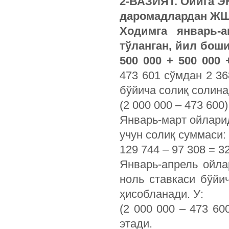
2-ВАЗИЯТ. Ойига Э
даромадлардан ЖШ
Ходимга январь-
тўланган, йил боши
500 000 + 500 000
473 601 сўмдан 2 36
бўйича солиқ солин
(2 000 000 – 473 600)
Январь-март ойлари
учун солиқ суммаси:
129 744 – 97 308 = 32
Январь-апрель ойл
ноль ставкаси бўйи
ҳисобланади. У:
(2 000 000 – 473 60
этади.