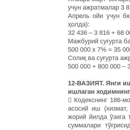
учун ажратмалар 3 81
Апрель ойи учун б
ҳолда):
32 436 – 3 816 + 68 
Мажбурий суғурта б
500 000 х 7% = 35 0
Солиқ ва суғурта аж
500 000 + 800 000 – 
12-ВАЗИЯТ. Янги иш
ишлаган ходимнин
 Кодекснинг 186-м
асосий иш (хизмат,
жорий йилда ўзига
суммалари тўғриси