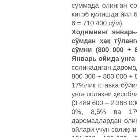
суммада олинган со
китоб қилишда йил 
6 = 710 400 сўм).
Ходимнинг январь-
сўмдан ҳақ тўлан
сўмни (800 000 + 
Январь ойида унга 
солинадиган даромад 
800 000 + 800 000 + 8
17%лик ставка бўйи
унга солиқни ҳисобл
(3 489 600 – 2 368 0
0%, 8,5% ва 17%
даромадлардан оли
ойлари учун солиқни