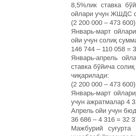
8,5%лик ставка бўй
ойлари учун ЖШДС 
(2 200 000 – 473 600)
Январь-март ойлар
ойи учун солиқ сумм
146 744 – 110 058 = 3
Январь-апрель ой
ставка бўйича солиқ
чиқарилади:
(2 200 000 – 473 600
Январь-март ойлари
учун ажратмалар 4 3
Апрель ойи учун бюд
36 686 – 4 316 = 32
Мажбурий суғурта