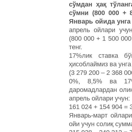
сўмдан ҳақ тўлан
сўмни (800 000 + 
Январь ойида унга 
апрель ойлари учу
(800 000 + 1 500 000
тенг.
17%лик ставка бў
ҳисоблаймиз ва унга
(3 279 200 – 2 368 0
0%, 8,5% ва 17%
даромадлардан оли
апрель ойлари учун:
161 024 + 154 904 = 
Январь-март ойлар
ойи учун солиқ сумм