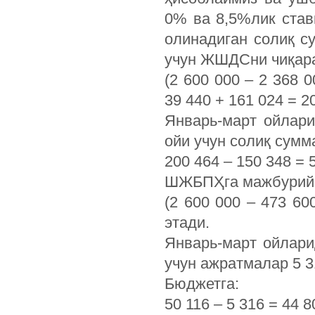
0% ва 8,5%лик став
олинадиган солиқ с
учун ЖШДСни чиқар
(2 600 000 – 2 368 
39 440 + 161 024 = 2
Январь-март ойлар
ойи учун солиқ сумм
200 464 – 150 348 = 5
ШЖБПҲга мажбурий 
(2 600 000 – 473 60
этади.
Январь-март ойлари
учун ажратмалар 5 3
Бюджетга:
50 116 – 5 316 = 44