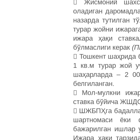
 Жисмоний шахс
оладиган даромадл
назарда тутилган т
турар жойни ижараг
ижара ҳақи ставка
бўлмаслиги керак
(П
 Тошкент шаҳрида б
1 кв.м турар жой у
шаҳарларда – 2 00
белгиланган.
 Мол-мулкни ижар
ставка бўйича ЖШД
 ШЖБПҲга бадаллар
шартномаси ёки ф
бажарилган ишлар 
Ижара ҳақи тарзид