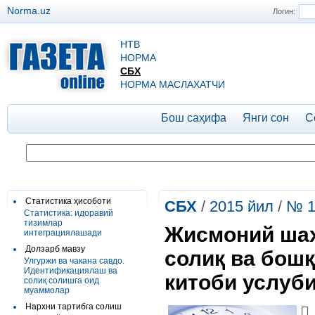
Norma.uz
Логин:
НТВ
НОРМА
СБХ
НОРМА МАСЛАХАТЧИ
Бош саҳифа
Янги сон
С
Статистика ҳисоботи
СБХ
/
2015 йил
/
№ 1
Статистика: идоравий
тизимлар
Жисмоний шах
интеграциялашади
Долзарб мавзу
солиқ ва бош
Улгуржи ва чакана савдо.
Идентификациялаш ва
китоби услуб
солиқ солишга оид
муаммолар
Нархни тартибга солиш