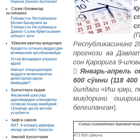
Нархни ўзингиз белгиланг
қ
Солиқ тўловчилар
эътиборига
с
Ўзбекистон Республикаси
Молия Вазирлиги ва
с
Ўзбекистон Республикаси
Давлат Солиқ Қўмитасининг
(
ахборот хати
Республикасининг 2
Хўжалик юритиш қоидалари
Кредитга сотишга муддатдан
прогнози ва Давла
кечикканлик ҳисобланмайди
Устав фондидаги улушига
сон Қарорига 9-илова
қараб

Январь-апрель о
Импорт операциялари:
муддати кечиктирилган
дебиторлик қарзи
600 сўмни (118 40
мавжудми?
йилдаги «Иш ҳақи, 
Бухгалтерга ёрдам
Жисмоний шахслар
миқдорини ошириш
даромадидан олинадиган
солиқ ва бошқа мажбурий
белгиланган
).
тўловлар ҳисоб-китоби
услубияти
Ҳафта саволи
Солиқ солинадиган даромад миқ
ЯИТ: 4-иловага мувофиқ
июлда ҳисобот берасиз
473 600 сўмгача
Амалий бухгалтерия