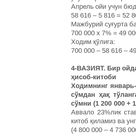
Апрель ойи учун бюд
58 616 – 5 816 = 52
Мажбурий суғурта б
700 000 х 7% = 49 0
Ходим қўлига:
700 000 – 58 616 – 4
4-ВАЗИЯТ. Бир ой
ҳисоб-китоби
Ходимнинг январь-
сўмдан ҳақ тўлан
сўмни (1 200 000 + 1
Аввало
23%лик став
китоб қиламиз ва у
(4 800 000 – 4 736 0