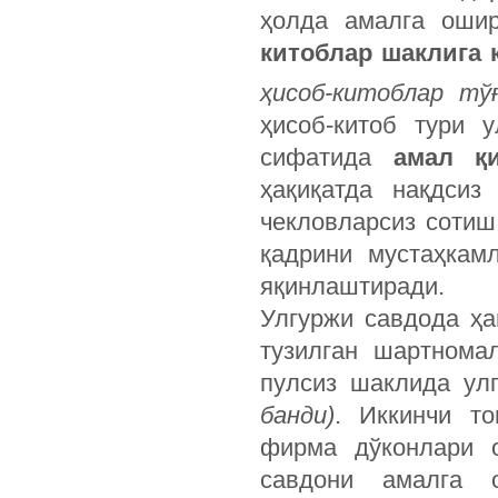
ҳолда амалга ошир
китоблар шаклига 
ҳисоб-китоблар тў
ҳисоб-китоб тури 
сифатида
амал қи
ҳақиқатда нақдсиз
чекловларсиз сотиш
қадрини мустаҳкам
яқинлаштиради.
Улгуржи савдода ҳа
тузилган шартнома
пулсиз шаклида ул
банди)
. Иккинчи то
фирма дўконлари 
савдони амалга