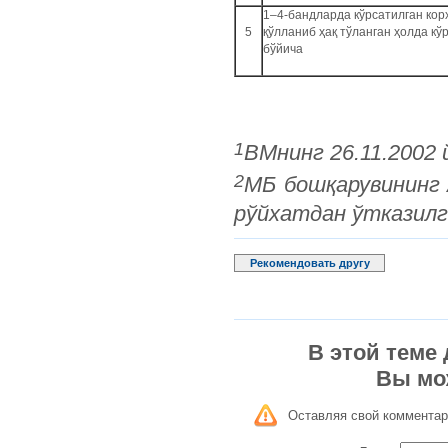
1–4-бандларда кўрсатилган кор
5
қўлланиб ҳақ тўланган ҳолда к
бўйича
1
ВМнинг 26.11.2002 
2
МБ бошқарувининг 
рўйхатдан ўтказилг
Рекомендовать другу
В этой теме
Вы мо
Оставляя свой комментар