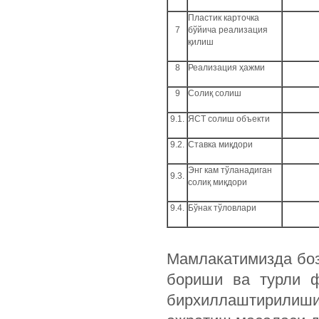
Пластик карточка
7
бўйича реализация
қилиш
8
Реализация ҳажми
9
Солиқ солиш
9.1.
ЯСТ солиш объекти
9.2.
Ставка миқдори
Энг кам тўланадиган
9.3.
солиқ миқдори
9.4.
Бўнак тўловлари
Мамлакатимизда бо
бориши ва турли ф
бирхиллаштирилиши 