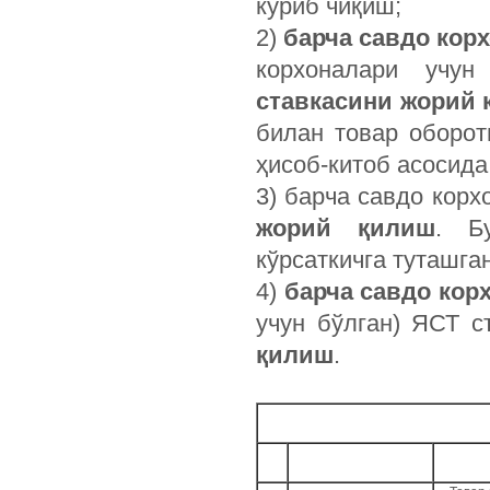
кўриб чиқиш;
2)
барча савдо кор
корхоналари учу
ставкасини жорий
билан товар оборо
ҳисоб-китоб асосида
3) барча савдо кор
жорий қилиш
. Б
кўрсаткичга туташга
4)
барча савдо кор
учун бўлган) ЯСТ с
қилиш
.