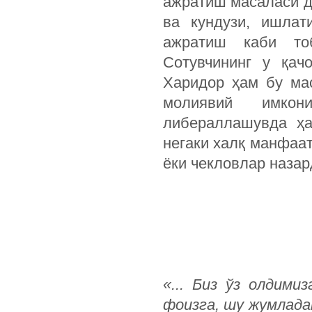
ажратиш масаласи д
ва кундузи, ишлат
ажратиш каби то
Сотувчининг у қач
Харидор ҳам бу ма
молиявий имкон
либераллашувда ҳа
негаки халқ манфаа
ёки чекловлар назар
«...
Биз
ўз
олдимиз
фоизга
,
шу
жумлада