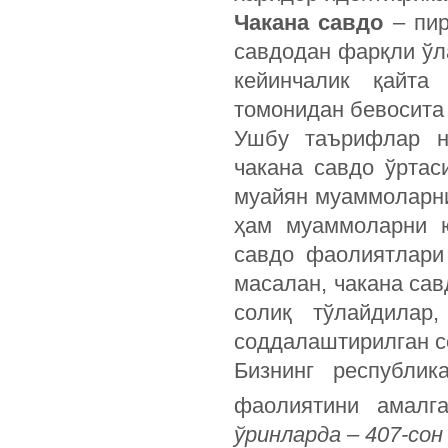
Чакана савдо
– пир
савдодан фарқли ўла
кейинчалик қайта
томонидан бевосита
Ушбу таърифлар н
чакана савдо ўртас
муайян муаммоларни
ҳам муаммоларни ю
савдо фаолиятлари 
масалан, чакана сав
солиқ тўлайдилар
соддалаштирилган с
Бизнинг республи
фаолиятини амалг
ўринларда – 407-сон