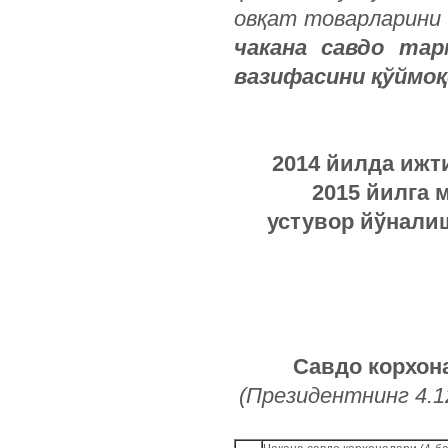
овқат
товарларини
чакана
савдо
тар
вазифасини
қўймо
2014
йилда
ижт
2015
йилга
устувор
йўнали
Савдо корхон
(Президентнинг 4.1