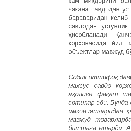
кам миқдорини бел
чакана савдодан уст
бараваридан келиб 
савдодан устунлик
ҳисобланади. Қан
корхонасида йил 
объектлар мавжуд б
Собиқ иттифоқ дав
махсус савдо корх
аҳолига фақат ша
сотилар эди. Бунда
имкониятларидан ҳ
мавжуд товарларда
биттага етарди. А