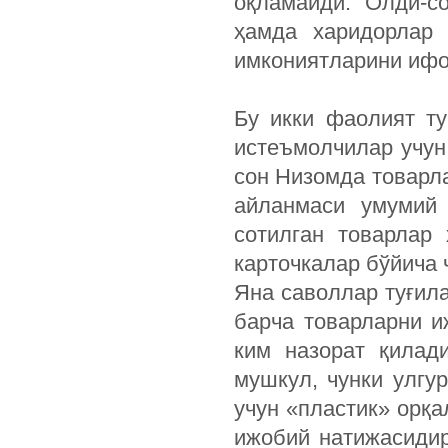
оқламайди. Олди-с
ҳамда харидорлар 
имкониятларини ифо
Бу икки фаолият т
истеъмолчилар учун
сон Низомда товарла
айланмаси умумий 
сотилган товарлар
карточкалар бўйича 
Яна саволлар туғил
барча товарларни 
ким назорат қилад
мушкул, чунки улгу
учун «пластик» орқа
ижобий натижасидир