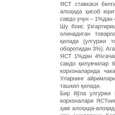
ЯСТ ставкаси белг
алоҳида ҳисоб юри
савдо учун – 1%дан 
Шу боис ўзгартири
олинадиган товар
қилади (улгуржи 
оборотидан 3%). Ага
ЯСТ 1%дан 4%гачан
савдо қилувчилар б
корхоналарида чак
Уларнинг айримлар
ташкил қилади.
Бир йўла улгуржи 
корхоналари ЯСТнин
ҳам алоҳида-алоҳид