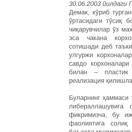
30.06.2003 йилдаги 
Демак, кўриб турган
ўртасидаги тўсиқ 
чиқарувчилар ўз ма
эса чакана корхо
сотишади деб таъки
улгуржи корхоналар
савдо корхоналари
билан – пластик 
реализация қилишла
Буларнинг ҳаммаси
либераллашувига 
фикримизча, бу и
фаолиятига солиқ
баъзида муаммолар 