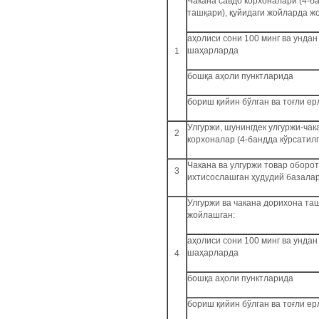
Чакана савдо корхоналари (4-б
ташқари), қуйидаги жойларда ж
аҳолиси сони 100 минг ва ундан
шаҳарларда
1
бошқа аҳоли пунктларида
бориш қийин бўлган ва тоғли е
Улгуржи, шунингдек улгуржи-чак
2
корхоналар (4-бандда кўрсатил
Чакана ва улгуржи товар оборо
3
ихтисослашган ҳудудий базала
Улгуржи ва чакана дорихона та
жойлашган:
аҳолиси сони 100 минг ва ундан
шаҳарларда
4
бошқа аҳоли пунктларида
бориш қийин бўлган ва тоғли е