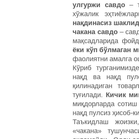
улгуржи савдо
– т
хўжалик эҳтиёжлар
нақдинасиз шакли
чакана савдо
– савд
мақсадларида фойд
ёки кўп бўлмаган м
фаолиятни амалга 
Кўриб турганимизд
нақд ва нақд пул
қилинадиган товар
туғилади.
Кичик ми
миқдорларда сотиш
нақд пулсиз ҳисоб-к
Таъкидлаш жоизки
«чакана» тушунчас