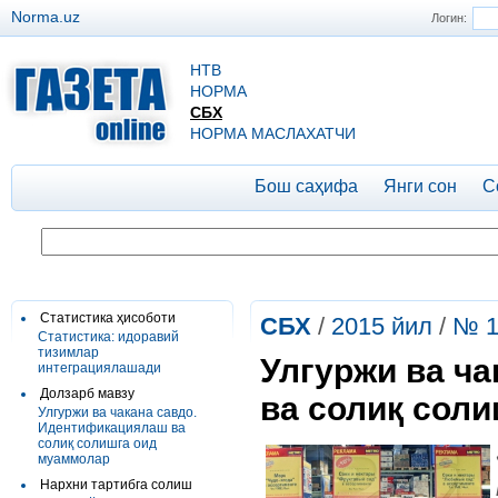
Norma.uz
Логин:
НТВ
НОРМА
СБХ
НОРМА МАСЛАХАТЧИ
Бош саҳифа
Янги сон
С
Статистика ҳисоботи
СБХ
/
2015 йил
/
№ 1
Статистика: идоравий
тизимлар
Улгуржи ва ч
интеграциялашади
Долзарб мавзу
ва солиқ сол
Улгуржи ва чакана савдо.
Идентификациялаш ва
солиқ солишга оид
муаммолар
Нархни тартибга солиш