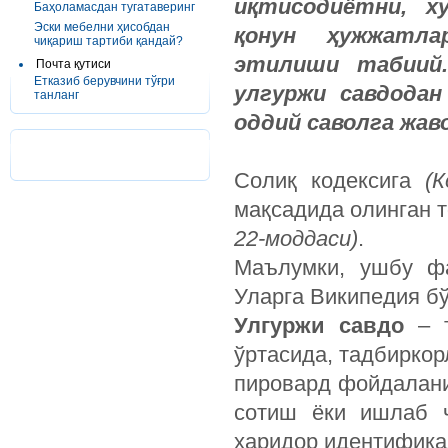
иқтисодиётни, х
Баҳоламасдан тугатаверинг
Эски мебелни ҳисобдан
қонун ҳужжатл
чиқариш тартиби қандай?
этилиши табиий.
Почта қутиси
Етказиб берувчини тўғри
улгуржи савдодан
танланг
оддий саволга жав
Солиқ кодексига
(
К
мақсадида олинган 
22-
моддаси
)
.
Маълумки, ушбу 
Уларга Википедия б
Улгуржи савдо
– т
ўртасида, тадбиркор
пировард фойдалани
сотиш ёки ишлаб ч
харидор идентифика