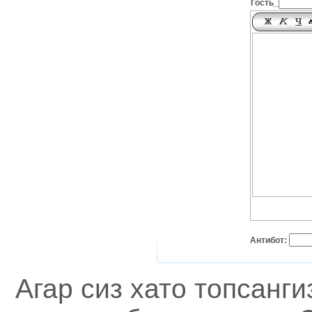
Гость_
Антибот:
Агар сиз хато топсанг