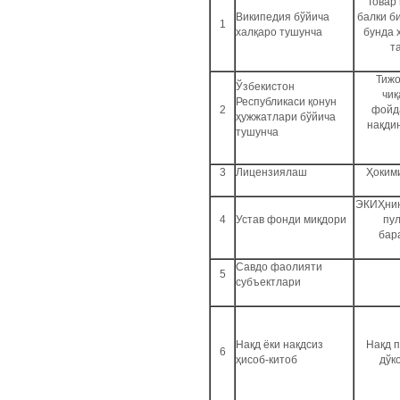
Товар
Википедия бўйича
балки б
1
халқаро тушунча
бунда 
т
Тижо
Ўзбекистон
чиқ
Республикаси қонун
2
фойд
ҳужжатлари бўйича
нақди
тушунча
3
Лицензиялаш
Ҳоким
ЭКИҲнин
4
Устав фонди миқдори
пул
бар
Савдо фаолияти
5
субъектлари
Нақд ёки нақдсиз
Нақд п
6
ҳисоб-китоб
дўк