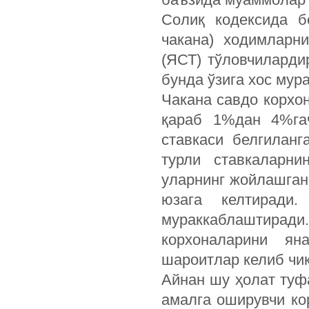
Солиқ кодексида б
чакана) ходимларн
(ЯСТ) тўловчилардир
бунда ўзига хос мур
Чакана савдо корхо
қараб 1%дан 4%га
ставкаси белгиланг
турли ставкаларни
уларнинг жойлашга
юзага келтиради.
мураккаблаштиради.
корхоналарини ян
шароитлар келиб чи
Айнан шу ҳолат туф
амалга оширувчи ко