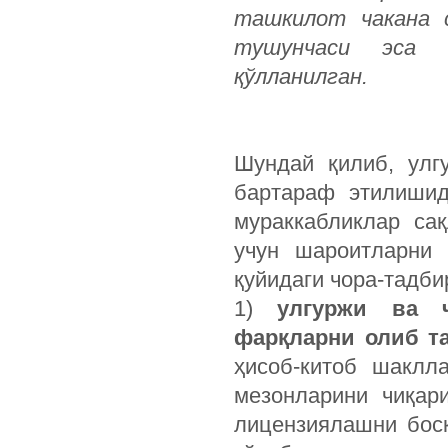
ташкилот чакана с
тушунчаси эса 
қўлланилган.
Шундай қилиб, улг
бартараф этилишид
мураккабликлар са
учун шароитларни 
қуйидаги чора-тадб
1)
улгуржи ва 
фарқларни олиб т
ҳисоб-китоб шаклл
мезонларини чиқар
лицензиялашни босқ