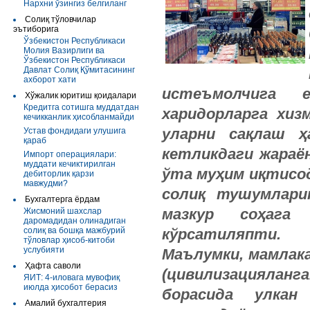
Нархни ўзингиз белгиланг
Солиқ тўловчилар
эътиборига
Ўзбекистон Республикаси
Молия Вазирлиги ва
Ўзбекистон Республикаси
Давлат Солиқ Қўмитасининг
ахборот хати
истеъмолчига
Хўжалик юритиш қоидалари
Кредитга сотишга муддатдан
харидорларга
хиз
кечикканлик ҳисобланмайди
уларни
сақлаш
ҳ
Устав фондидаги улушига
қараб
кетликдаги
жараё
Импорт операциялари:
муддати кечиктирилган
ўта
муҳим
иқтисо
дебиторлик қарзи
мавжудми?
солиқ
тушумлари
Бухгалтерга ёрдам
мазкур
соҳага
Жисмоний шахслар
даромадидан олинадиган
солиқ ва бошқа мажбурий
кўрсатиляпти
.
тўловлар ҳисоб-китоби
услубияти
Маълумки, мамлак
Ҳафта саволи
(цивилизациялан
ЯИТ: 4-иловага мувофиқ
июлда ҳисобот берасиз
борасида улка
Амалий бухгалтерия