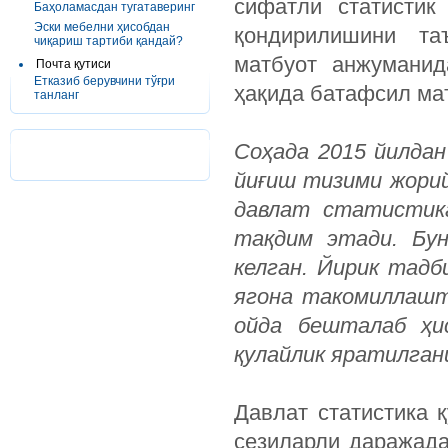
сифатли статистик
Баҳоламасдан тугатаверинг
Эски мебелни ҳисобдан
қондирилишини та
чиқариш тартиби қандай?
матбуот анжумани
Почта қутиси
Етказиб берувчини тўғри
ҳақида батафсил ма
танланг
Соҳада 2015 йилдан
йиғиш тизими жорий
давлат статистика
тақдим этади. Бун
келган. Йирик тадб
ягона такомиллашт
ойда бешталаб ҳи
қулайлик яратилган
Давлат статистика 
сезиларли даражада