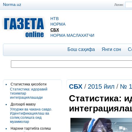
Norma.uz
Логин:
НТВ
НОРМА
СБХ
НОРМА МАСЛАХАТЧИ
Бош саҳифа
Янги сон
С
Статистика ҳисоботи
СБХ
/
2015 йил
/
№ 1
Статистика: идоравий
тизимлар
Статистика: 
интеграциялашади
Долзарб мавзу
интеграцияла
Улгуржи ва чакана савдо.
Идентификациялаш ва
солиқ солишга оид
муаммолар
Нархни тартибга солиш