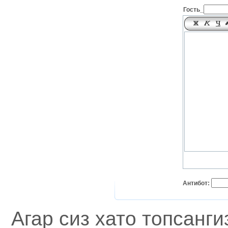
Гость_
Антибот:
Агар сиз хато топсанг