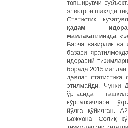
топширувчи субъект
электрон шаклда та
Статистик кузату
қадам
–
идор
мамлакатимизда «э
Барча вазирлик ва
базаси яратилмоқд
идоравий тизимларн
борада 2015 йилдан
давлат статистика
этилмайди. Чунки 
ўртасида ташкил
кўрсаткичлари тўғ
йўлга қўйилган. А
Божхона, Солиқ қ
тизимларини интегр