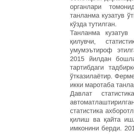
органлари томони
танланма кузатув ў
кўзда тутилган.
Танланма кузатув 
қилувчи, статист
умумэътироф этилг
2015 йилдан бошла
тартибдаги тадбир
ўтказилаётир. Ферм
икки маротаба танла
Давлат статисти
автоматлаштирилга
статистика ахборот
қилиш ва қайта иш
имконини берди. 20