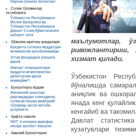
Нархни ўзингиз белгиланг
Солиқ тўловчилар
эътиборига
Ўзбекистон Республикаси
Молия Вазирлиги ва
Ўзбекистон Республикаси
Давлат Солиқ Қўмитасининг
ахборот хати
маълумотлар, ўз
Хўжалик юритиш қоидалари
Кредитга сотишга муддатдан
ривожлантириш, 
кечикканлик ҳисобланмайди
хизмат қилади.
Устав фондидаги улушига
қараб
Импорт операциялари:
муддати кечиктирилган
Ўзбекистон Респу
дебиторлик қарзи
мавжудми?
йўналишда самарал
Бухгалтерга ёрдам
аниқлик ва ошкора
Жисмоний шахслар
даромадидан олинадиган
солиқ ва бошқа мажбурий
янада кенг қулайли
тўловлар ҳисоб-китоби
услубияти
кенгайиб ва такоми
Ҳафта саволи
Давлат статистика
ЯИТ: 4-иловага мувофиқ
июлда ҳисобот берасиз
кузатувлари тизим
Амалий бухгалтерия