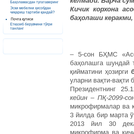
келмади
.
Барча сум
Баҳоламасдан тугатаверинг
Кичик корхона ас
Эски мебелни ҳисобдан
чиқариш тартиби қандай?
баҳолаши керакми,
Почта қутиси
Етказиб берувчини тўғри
танланг
– 5-сон БҲМС «Ас
баҳолашга шундай 
қийматини ҳозирги
уларни вақти-вақти
Президентнинг 25.
кейин – ПҚ-2099-со
микрофирмалар ва к
3 йилда бир марта ў
2013 йил 30 дека
микрофирма ва кичи