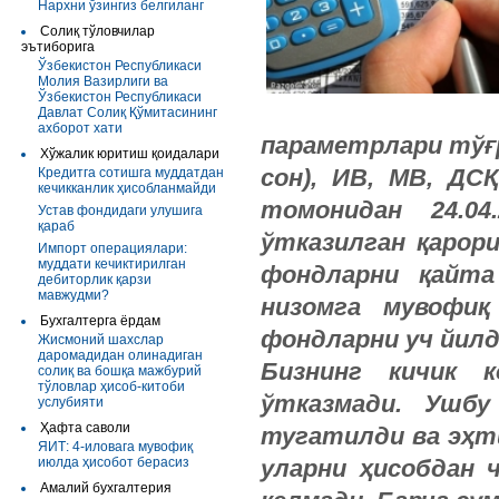
Нархни ўзингиз белгиланг
Солиқ тўловчилар
эътиборига
Ўзбекистон Республикаси
Молия Вазирлиги ва
Ўзбекистон Республикаси
Давлат Солиқ Қўмитасининг
ахборот хати
параметрлари
тўғ
Хўжалик юритиш қоидалари
сон
),
ИВ
,
МВ
,
ДСҚ
Кредитга сотишга муддатдан
кечикканлик ҳисобланмайди
томонидан
24.04
Устав фондидаги улушига
қараб
ўтказилган
қарор
Импорт операциялари:
муддати кечиктирилган
фондларни
қайта
дебиторлик қарзи
мавжудми?
низомга
мувофиқ
Бухгалтерга ёрдам
фондларни
уч
йилд
Жисмоний шахслар
даромадидан олинадиган
Бизнинг
кичик
к
солиқ ва бошқа мажбурий
тўловлар ҳисоб-китоби
ўтказмади
.
Ушбу
услубияти
Ҳафта саволи
тугатилди
ва
эҳт
ЯИТ: 4-иловага мувофиқ
июлда ҳисобот берасиз
уларни
ҳисобдан
Амалий бухгалтерия