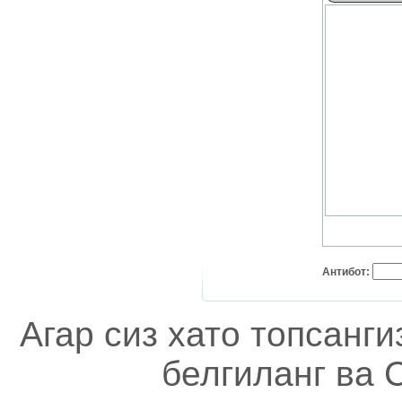
Антибот:
Агар сиз хато топсанг
белгиланг ва C