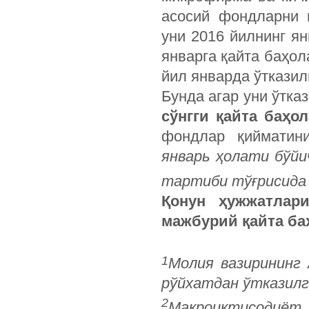
асосий фондларни 
уни 2016 йилнинг ян
январга қайта баҳол
йил январда ўтказил
Бунда агар уни ўтка
сўнгги қайта баҳо
фондлар қийматин
январь ҳолати бўй
тартиби тўғрисида
Қонун ҳужжатлар
мажбурий қайта ба
1
Молия вазирининг 
рўйхатдан ўтказилг
2
Макроиқтисодиёт 