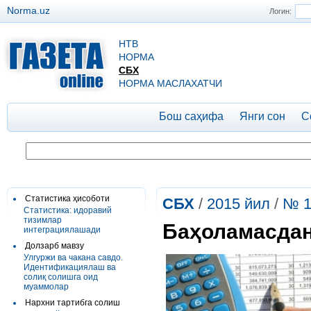
Norma.uz
Логин:
НТВ
НОРМА
СБХ
НОРМА МАСЛАХАТЧИ
Бош саҳифа
Янги сон
С
Статистика ҳисоботи
СБХ
/
2015 йил
/
№ 1
Статистика: идоравий
тизимлар
Баҳоламасдан
интеграциялашади
Долзарб мавзу
Улгуржи ва чакана савдо.
Идентификациялаш ва
солиқ солишга оид
муаммолар
Нархни тартибга солиш