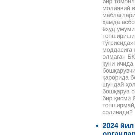
бир томонл
молиявий в
маблағлари
ҳамда асбо
ёхуд умуми
топшириши 
тўғрисида»
моддасига 
олмаган БК
куни ичида
бошқарувчи
қарорида б
шундай ҳол
бошқарув о
бир қисми 
топширмайд
солинади?
2024 йил
органла