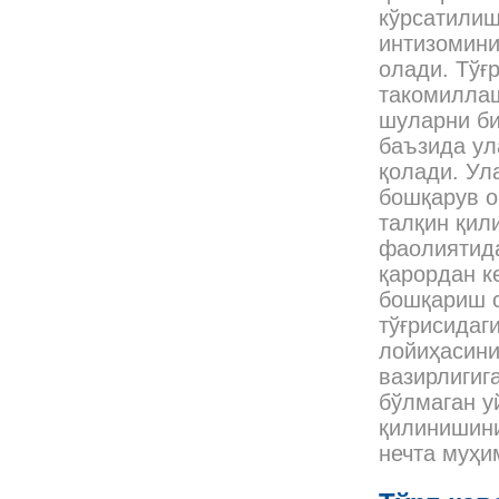
кўрсатилиш
интизомини
олади. Тўғ
такомиллаш
шуларни би
баъзида ул
қолади. Ул
бошқарув о
талқин қил
фаолиятида
қарордан к
бошқариш 
тўғрисидаг
лойиҳасини
вазирлигиг
бўлмаган у
қилинишини
нечта муҳи