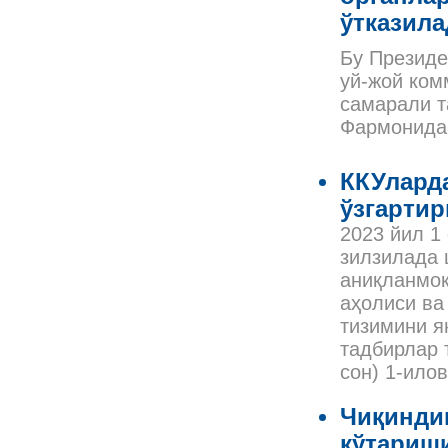
ўтказила
Бу Президе
уй-жой ком
самарали т
Фармонида 
ККУлард
ўзгарти
2023 йил 1
зилзилада 
аниқланмоқ
аҳолиси ва
тизимини я
тадбирлар 
сон) 1-ило
Чиқинди
кўтариш