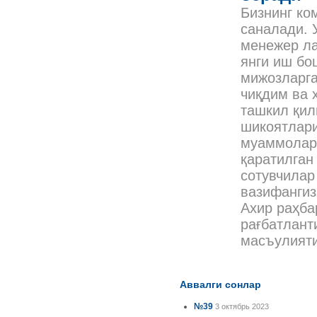
Бизнинг ко
саналади. 
менежер ла
янги иш бо
мижозларга
чиқдим ва 
ташкил қил
шикоятлари
муаммоларн
қаратилган
сотувчилар
вазифангиз
Ахир раҳба
рағбатлант
масъулият
Аввалги сонлар
№39
3 октябрь 2023