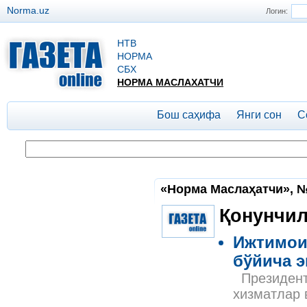
Norma.uz
Логин:
НТВ
НОРМА
СБХ
НОРМА МАСЛАХАТЧИ
Бош саҳифа
Янги сон
С
«Норма Маслаҳатчи», №4
Қонунчил
Ижтимои
бўйича э
Президентн
хизматлар 