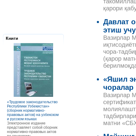
такомиллаш
қарори қаб
Давлат 
этиш уч
Вазирлар М
Книги
иқтисодиёт
чора-тадби
(қарор мат
берилмоқда
«Яшил э
чоралар
Налоговое з
Республики 
Вазирлар М
Сборник нор
правовых ак
сертификат
«Трудовое законодательство
РАСЧЕТЫ С ПЕРСОНАЛОМ II
Данное элек
Республики Узбекистан»
ТОМ ОСОБЕННОСТИ
молиялашт
по сути пред
(сборник нормативно-
ОПЛАТЫ ТРУДА
сборник нор
правовых актов) на узбекском
В книге рассмотрены вопросы
тадбирлари
правовых акт
и русском языках
оплаты труда отдельных
матни «СБХ
законодател
Электронное издание
категорий работников, в
Узбекистан. 
представляет собой сборник
отдельных сферах и случаях.
законы, указ
нормативно-правовых актов
В частности, раскрыты
постановлен