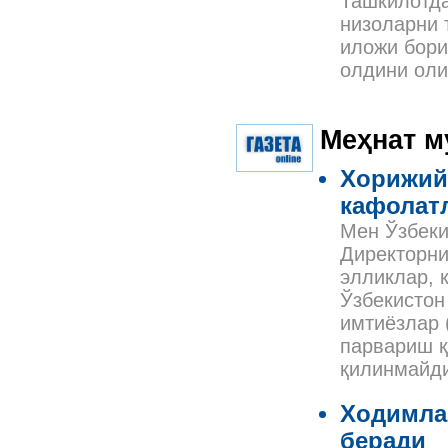
Ташкилотда
низоларни 
иложи бори
олдини оли
Меҳнат м
Хорижий
кафолат
Мен Ўзбеки
Директорни
элликлар, 
Ўзбекистон
имтиёзлар 
парвариш қ
қилинмайд
Ходимла
беради