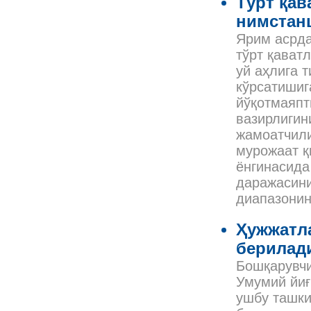
Тўрт қав
нимстан
Ярим асрда
тўрт қават
уй аҳлига 
кўрсатишиг
йўқотмаяпт
вазирлигин
жамоатчили
мурожаат қ
ёнгинасида
даражасини
диапазонин
Ҳужжатла
берилад
Бошқарувч
Умумий йиғ
ушбу ташки