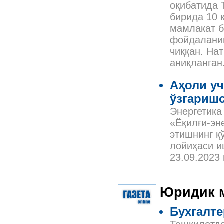
оқибатида 
бирида 10 
мамлакат б
фойдаланиш
чиққан. На
аниқланган
Аҳоли у
ўзгариш
Энергетика
«Ёқилғи-эн
этишнинг қ
лойиҳаси и
23.09.2023
Юридик 
Бухгалт