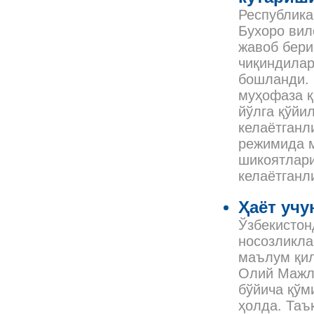
Республика
Бухоро вил
жавоб бери
чиқиндилар
бошланди. 
муҳофаза қ
йўлга қўйи
келаётганл
режимида м
шикоятлари
келаётганл
Ҳаёт учу
Ўзбекистон
носозликла
маълум қил
Олий Мажл
бўйича қўм
ҳолда. Таъ