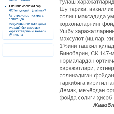
ташкил этамиз
тўлаш харажатларид
Бизнинг маслаҳатлар
Шу тариқа, вакилли
ЯСТни қандай тўлайман?
солиш мақсадида ум
Автотранспорт ижарага
олинганда
корхоналарнинг фойд
Меҳмоннинг иззати қанча
туради? ёки вакиллик
Ушбу харажатларнин
харажатларининг меъёри
тўғрисида
маҳсулот (ишлар, х
1%ини ташкил қилад
Бинобарин, СК 147-м
нормалардан ортиқч
харажатлари, ихтиёр
солинадиган фойдан
таркибига киритилга
Демак, меъёрдан ор
фойда солиғи ҳисоб-
Жавобл