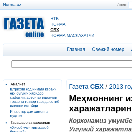
Norma.uz
Логин:
НТВ
НОРМА
СБХ
НОРМА МАСЛАХАТЧИ
Главная
Свежий номер
Амалиёт
Газета
СБХ
/
2013 го
Штрихли код нимага керак?
ёки бугунги харидор
Меҳмоннинг из
сифатли, арзон ва ишончли
товарни тезкор тарзда сотиб
харажатларин
олишни истайди
Инвестор ҳам ҳимояга
муҳтож
Корхонамиз умумбе
Тарафдор ва қаршилар
«Ҳисоб учун ким жавоб
Умумий харажатла
беради?»