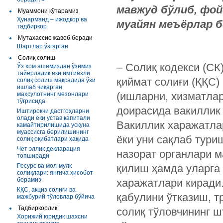
мавжуд бўлиб, фой
Муаммони кўтарамиз
Ҳунарманд – ижодкор ва
муайян меъёрлар 
тадбиркор
Мутахассис жавоб беради
Шартлар ўзгарган
Солиқ солиш
– Солиқ кодекси (СК
Ўз хом ашёмиздан ўзимиз
тайёрладик ёки имтиёзли
қиймат солиғи (ҚҚС)
солиқ солиш мақсадида ўзи
ишлаб чиқарган
(ишларни, хизматла
маҳсулотнинг мезонлари
тўғрисида
доирасида вакиллик
Иштирокчи дастгоҳларни
олади ёки устав капитали
Вакиллик харажатлар
камайтирилишида ускуна
муассисга берилишининг
ёки уни сақлаб тури
солиқ оқибатлари ҳақида
Чет эллик декларация
назорат органлари 
топширади
Ресурс ва мол-мулк
қилиш ҳамда уларга
солиқлари: янгича ҳисобот
берамиз
харажатлари киради
ҚҚС, акциз солиғи ва
қабулини ўтказиш, т
мажбурий тўловлар бўйича
Тадбиркорлик
солиқ тўловчининг ш
Хорижий юридик шахсни