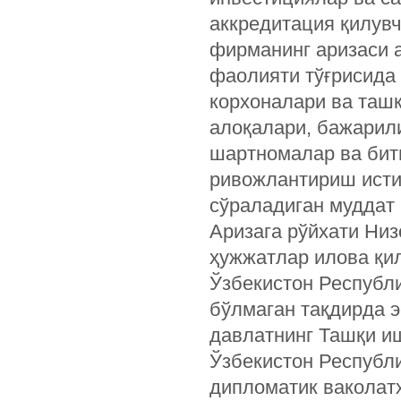
аккредитация қилувч
фирманинг аризаси 
фаолияти тўғрисида
корхоналари ва таш
алоқалари, бажарил
шартномалар ва бит
ривожлантириш исти
сўраладиган муддат 
Аризага рўйхати Низ
ҳужжатлар илова қил
Ўзбекистон Республи
бўлмаган тақдирда э
давлатнинг Ташқи и
Ўзбекистон Республи
дипломатик ваколат