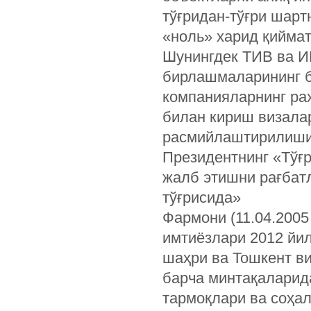
тўғридан-тўғри шарт
«ноль» харид қиймат
Шунингдек ТИВ ва И
бирлашмаларининг 
компанияларнинг раҳ
билан кириш визала
расмийлаштирилиши
Президентнинг «Тўғр
жалб этишни рағбат
тўғрисида»
Фармони (11.04.2005
имтиёзлари 2012 йил
шаҳри ва Тошкент ви
барча минтақаларид
тармоқлари ва соҳал