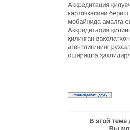
Аккредитация қилув
карточкасини бериш 
мобайнида амалга о
Аккредитация қилин
қилинган ваколатхо
агентлигининг рухс
оширишга ҳақлидирл
Рекомендовать другу
В этой теме
Вы мо