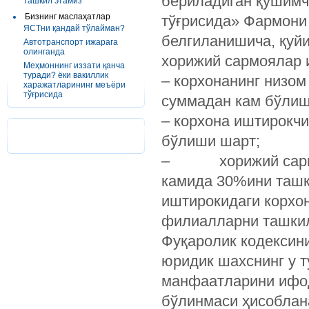
бериладиган қўшимч
ташкил этамиз
Бизнинг маслаҳатлар
тўғрисида» Фармони 
ЯСТни қандай тўлайман?
белгиланишича, қуй
Автотранспорт ижарага
олинганда
хорижий сармоялар 
Меҳмоннинг иззати қанча
туради? ёки вакиллик
– корхонанинг низом
харажатларининг меъёри
тўғрисида
суммадан кам бўлиш
– корхона иштирокч
бўлиши шарт;
– хорижий сармоя
камида 30%ини ташк
иштирокидаги корхон
филиалларни ташкил
Фуқаролик кодексин
юридик шахснинг у 
манфаатларини ифод
бўлинмаси ҳисоблан