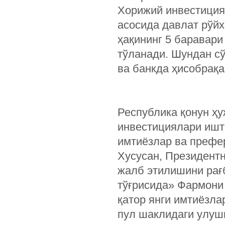
Хорижий инвестиция
асосида давлат рўйх
ҳақининг 5 баравар
тўланади. Шундан с
ва банкда ҳисобрақ
Республика қонун ҳу
инвестициялари ишт
имтиёзлар ва префер
Хусусан, Президентн
жалб этилишини рағ
тўғрисида» Фармони 
қатор янги имтиёзла
пул шаклидаги улуш