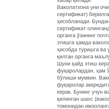
хабар қилади.
Ваколатхона уни очи
сертификат) берилг
ҳисобланади. Бундан
сертификат олинганд
органга ўзининг поч
этишга ҳамда вакол
ҳисобда туришга ва 
қилган органга маъ
Шуни қайд этиш кер
фуқаролардан, ҳам 
бўлиши мумкин. Вак
фуқаролар аккредит
керак. Бунинг учун 
қилинган шахс (вак
томонидан имзоланга