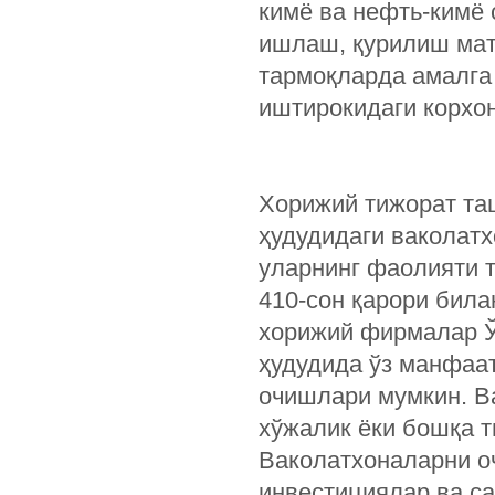
кимё ва нефть-кимё 
ишлаш, қурилиш мат
тармоқларда амалга
иштирокидаги корхон
Хорижий тижорат та
ҳудудидаги ваколат
уларнинг фаолияти т
410-сон қарори била
хорижий фирмалар Ў
ҳудудида ўз манфаа
очишлари мумкин. В
хўжалик ёки бошқа 
Ваколатхоналарни о
инвестициялар ва са