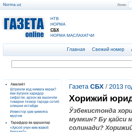
Norma.uz
Логин:
НТВ
НОРМА
СБХ
НОРМА МАСЛАХАТЧИ
Главная
Свежий номер
Амалиёт
Газета
СБХ
/
2013 го
Штрихли код нимага керак?
ёки бугунги харидор
Хорижий юрид
сифатли, арзон ва ишончли
товарни тезкор тарзда сотиб
олишни истайди
Ўзбекистонда хор
Инвестор ҳам ҳимояга
муҳтож
мумкин? Бу қайси
Тарафдор ва қаршилар
солинади? Хорижи
«Ҳисоб учун ким жавоб
беради?»