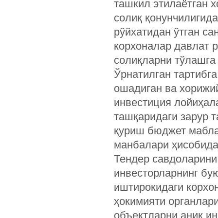
ташкил этилаётган 
солиқ қонунчилигида
рўйхатидан ўтган с
корхоналар давлат р
солиқларни тўлашга
Ўрнатилган тартибг
ошадиган ва хорижи
инвестиция лойиҳал
ташқаридаги зарур 
қуриш бюджет мабл
манбалари ҳисобида
Тендер савдоларини
инвесторларнинг бу
иштирокидаги корхо
ҳокимияти органлари
объектларни аниқ и