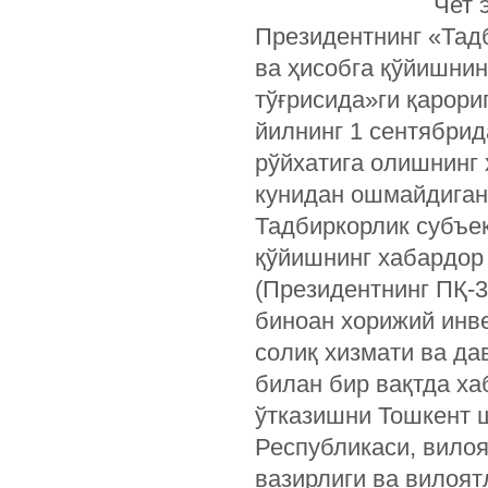
Чет 
Президентнинг «Тад
ва ҳисобга қўйишни
тўғрисида»ги қарори
йилнинг 1 сентябри
рўйхатига олишнинг 
кунидан ошмайдиган
Тадбиркорлик субъек
қўйишнинг хабардор
(Президентнинг ПҚ-3
биноан хорижий инв
солиқ хизмати ва да
билан бир вақтда х
ўтказишни Тошкент 
Республикаси, вило
вазирлиги ва вилоя