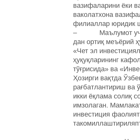
вазифаларини ёки в
ваколатхона вазифа
филиаллар юридик ш
– Маълумот учун! 
дан ортиқ меъёрий ҳ
«Чет эл инвестициял
ҳуқуқларининг кафо
тўғрисида» ва «Инве
Ҳозирги вақтда Ўзбе
рағбатлантириш ва ў
икки ёқлама солиқ с
имзолаган. Мамлака
инвестиция фаолият
такомиллаштириляп