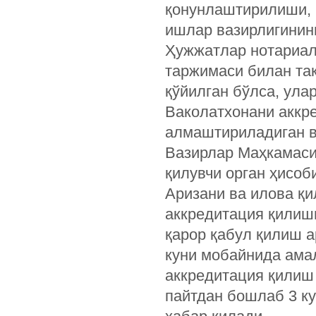
қонунлаштирилиши, 
ишлар вазирлигинин
Ҳужжатлар нотариал 
таржимаси билан тақ
қўйилган бўлса, ул
Ваколатхонани аккре
алмаштириладиган в
Вазирлар Маҳкамаси
қилувчи орган ҳисоби
Аризани ва илова қ
аккредитация қилишг
қарор қабул қилиш а
куни мобайнида ама
аккредитация қилиш 
пайтдан бошлаб 3 ку