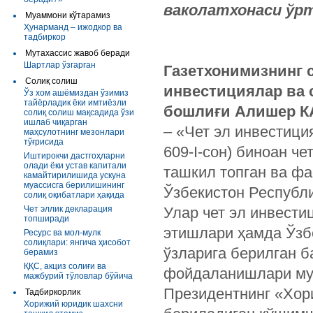
ваколатхонаси ўрт
Муаммони кўтарамиз
Ҳунарманд – ижодкор ва
тадбиркор
Мутахассис жавоб беради
Шартлар ўзгарган
Газетхонимизнинг 
Солиқ солиш
инвестициялар ва 
Ўз хом ашёмиздан ўзимиз
тайёрладик ёки имтиёзли
бошлиғи Алишер К
солиқ солиш мақсадида ўзи
ишлаб чиқарган
– «Чет эл инвестици
маҳсулотнинг мезонлари
тўғрисида
609-I-сон) биноан ч
Иштирокчи дастгоҳларни
олади ёки устав капитали
ташкил топган ва фа
камайтирилишида ускуна
муассисга берилишининг
Ўзбекистон Республ
солиқ оқибатлари ҳақида
Чет эллик декларация
Улар чет эл инвест
топширади
этишлари ҳамда Ўзб
Ресурс ва мол-мулк
солиқлари: янгича ҳисобот
ўзларига берилган б
берамиз
ҚҚС, акциз солиғи ва
фойдаланишлари му
мажбурий тўловлар бўйича
Президентнинг «Хор
Тадбиркорлик
Хорижий юридик шахсни