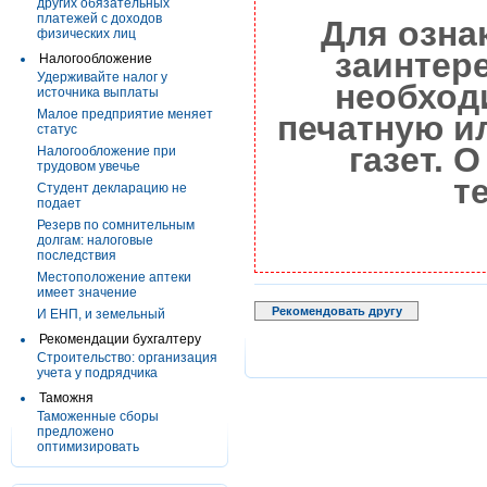
других обязательных
платежей с доходов
Для озна
физических лиц
заинтер
Налогообложение
Удерживайте налог у
необход
источника выплаты
Малое предприятие меняет
печатную и
статус
газет. 
Налогообложение при
трудовом увечье
т
Студент декларацию не
подает
Резерв по сомнительным
долгам: налоговые
последствия
Местоположение аптеки
имеет значение
Рекомендовать другу
И ЕНП, и земельный
Рекомендации бухгалтеру
Строительство: организация
учета у подрядчика
Таможня
Таможенные сборы
предложено
оптимизировать