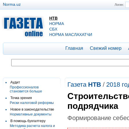
Norma.uz
Логин:
НТВ
НОРМА
СБХ
НОРМА МАСЛАХАТЧИ
Главная
Свежий номер
Аудит
Газета
НТВ
/
2018 го
Профессионалов
становится больше
Строительство
Точка зрения
Риски налоговой реформы
подрядчика
Новое в законодательстве
Нормативные документы
Формирование себес
В помощь бухгалтеру
Методика расчета налога и