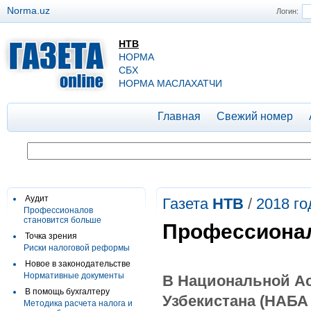
Norma.uz
Логин:
НТВ
НОРМА
СБХ
НОРМА МАСЛАХАТЧИ
Главная
Свежий номер
Аудит
Газета
НТВ
/
2018 го
Профессионалов
становится больше
Профессионал
Точка зрения
Риски налоговой реформы
Новое в законодательстве
Нормативные документы
В Национальной Ас
В помощь бухгалтеру
Узбекистана (НАБА
Методика расчета налога и