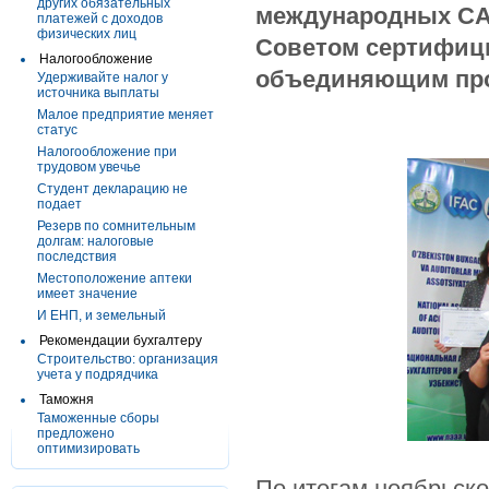
других обязательных
международных CA
платежей с доходов
физических лиц
Советом сертифици
Налогообложение
объединяющим про
Удерживайте налог у
источника выплаты
Малое предприятие меняет
статус
Налогообложение при
трудовом увечье
Студент декларацию не
подает
Резерв по сомнительным
долгам: налоговые
последствия
Местоположение аптеки
имеет значение
И ЕНП, и земельный
Рекомендации бухгалтеру
Строительство: организация
учета у подрядчика
Таможня
Таможенные сборы
предложено
оптимизировать
По итогам ноябрьско