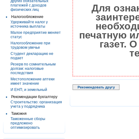
других обязательных
Для озна
платежей с доходов
физических лиц
заинтер
Налогообложение
Удерживайте налог у
необход
источника выплаты
печатную и
Малое предприятие меняет
статус
газет. 
Налогообложение при
трудовом увечье
т
Студент декларацию не
подает
Резерв по сомнительным
долгам: налоговые
последствия
Местоположение аптеки
имеет значение
Рекомендовать другу
И ЕНП, и земельный
Рекомендации бухгалтеру
Строительство: организация
учета у подрядчика
Таможня
Таможенные сборы
предложено
оптимизировать