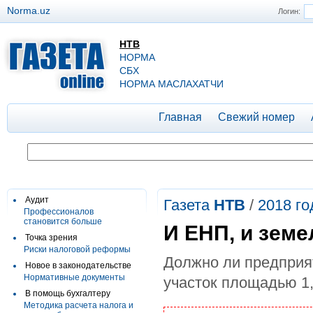
Norma.uz
Логин:
НТВ
НОРМА
СБХ
НОРМА МАСЛАХАТЧИ
Главная
Свежий номер
Аудит
Газета
НТВ
/
2018 го
Профессионалов
становится больше
И ЕНП, и зем
Точка зрения
Риски налоговой реформы
Должно ли предприя
Новое в законодательстве
Нормативные документы
участок площадью 1,
В помощь бухгалтеру
Методика расчета налога и