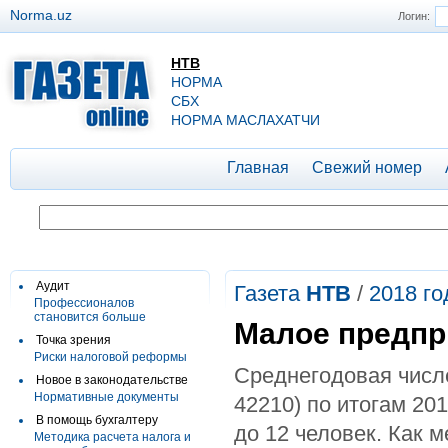
Norma.uz
Логин:
НТВ
НОРМА
СБХ
НОРМА МАСЛАХАТЧИ
Главная
Свежий номер
Аудит
Газета
НТВ
/
2018 го
Профессионалов
становится больше
Малое предпр
Точка зрения
Риски налоговой реформы
Среднегодовая числ
Новое в законодательстве
Нормативные документы
42210) по итогам 201
В помощь бухгалтеру
до 12 человек. Как 
Методика расчета налога и