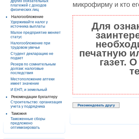
других обязательных
микрофирму и кто ег
платежей с доходов
физических лиц
Налогообложение
Удерживайте налог у
Для озна
источника выплаты
заинтер
Малое предприятие меняет
статус
необход
Налогообложение при
трудовом увечье
печатную и
Студент декларацию не
подает
газет. 
Резерв по сомнительным
т
долгам: налоговые
последствия
Местоположение аптеки
имеет значение
И ЕНП, и земельный
Рекомендации бухгалтеру
Строительство: организация
Рекомендовать другу
учета у подрядчика
Таможня
Таможенные сборы
предложено
оптимизировать