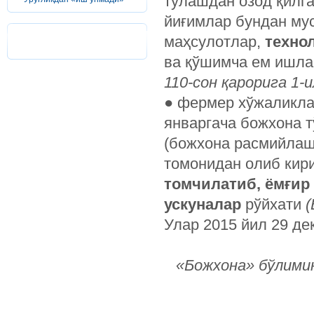
тўлашдан озод қилг
йиғимлар бундан мус
маҳсулотлар,
техно
ва қўшимча ем ишла
110-
сон
қарорига
­1-
и
● фермер хўжаликла
январгача божхона 
(божхона расмийлаш
томонидан олиб кири
томчилатиб
,
ёмғир
ускуналар
рўйхати
(
Улар 2015 йил 29 де
«Божхона» бўлими