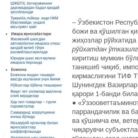
ШЖБПҲ: битирувчининг
даромадидан бадал қандай
ҳисобланади
Тажриба лойиҳа: энди НКМ
– Ўзбекистон Респу
йўқолмайди, ундаги
маълумот ҳам!
божи ва қўшилган қи
Ижара муносабатлари
жиҳозлар рўйхатида
Жисмоний шахсдан
автомобилни ижарага олиш:
рўйхатдан ўтказилг
қандай қилиб тўғри
расмийлаштирилади
киритиш мумкин бўлг
Юридик шахс мол-мулкни
ижарага берганда
танишиб чиқиб, импо
Божхона
кирмаслигини ТИФ Т
Божхона ишдан ташқари
вақтда ишлагани учун йиғим
Шунингдек Вазирлар 
Рўйхатлар бўйича текширинг
Фақат чет элликлар вақтинча
қарори ­1-банди бил
олиб кирадилар
● «Ўззооветтаъминот
Ҳар хил товарлар – турли
параметрлар
паррандачилик ва б
Самарқанд: коррупцияни
енгиш йўлида
ва қўшимча ем, вет
Маъмурий органлар билан
муносабатлар
чиқарувчи субъектла
шаффофлашади
Уруғликдан «иш унмади»