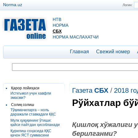
Norma.uz
Логин:
НТВ
НОРМА
СБХ
НОРМА МАСЛАХАТЧИ
Главная
Свежий номер
Қарор лойиҳаси
Газета
СБХ
/
2018 го
Истеъмол учун хавфли
эмасми?
Рўйхатлар бў
Солиқ солиш
Тўқимачиларга – ноль
даражали ставкадаги ҚҚС
Мулк ҳуқуқининг ўтиши:
Қишлоқ
хўжалиги
у
қайси пайтдан ҳисобланади
Қурилиш соҳасида ҚҚС
берилганми
?
қачон ЯСТ суммасини