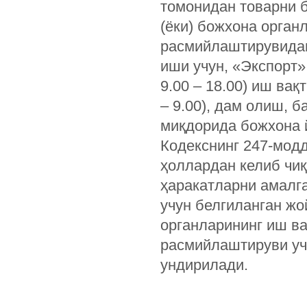
томонидан товарни б
(ёки) божхона орган
расмийлаштирувидан 
иши учун, «Экспорт»
9.00 – 18.00) иш вақ
– 9.00), дам олиш, 
миқдорида божхона 
Кодекснинг 247-мод
ҳоллардан келиб чиқ
ҳаракатларни амалг
учун белгиланган жо
органларининг иш ва
расмийлаштируви уч
ундирилади.