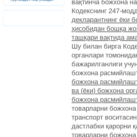
вақтинча божхона на
Кодекснинг 247-мод
декларантнинг
ёки
б
ҳисобидан
бошқа
жо
ташқари
вақтида
ам
Шу билан бирга Код
органлари томонидан
бажарилганлиги учу
божхона расмийлашт
божхона
расмийлаш
ва
(
ёки
)
божхона
орг
божхона
расмийлаш
товарларни божхона
транспорт воситасин
дастлабки қарорни қ
товарларни божхона