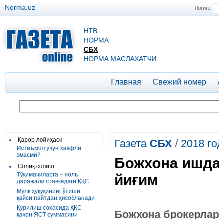
Norma.uz
Логин:
НТВ
НОРМА
СБХ
НОРМА МАСЛАХАТЧИ
Главная
Свежий номер
Қарор лойиҳаси
Газета
СБХ
/
2018 го
Истеъмол учун хавфли
эмасми?
Божхона ишда
Солиқ солиш
Тўқимачиларга – ноль
йиғим
даражали ставкадаги ҚҚС
Мулк ҳуқуқининг ўтиши:
қайси пайтдан ҳисобланади
Қурилиш соҳасида ҚҚС
Божхона
брокерла
қачон ЯСТ суммасини