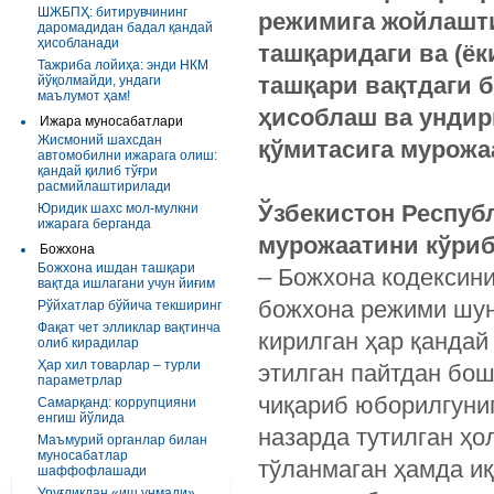
ШЖБПҲ: битирувчининг
режимига
жойлашт
даромадидан бадал қандай
ҳисобланади
ташқаридаги
ва
(
ёк
Тажриба лойиҳа: энди НКМ
ташқари
вақтдаги
б
йўқолмайди, ундаги
маълумот ҳам!
ҳисоблаш
ва
унди
Ижара муносабатлари
Жисмоний шахсдан
қўмитасига
мурожа
автомобилни ижарага олиш:
қандай қилиб тўғри
расмийлаштирилади
Ўзбекистон
Респуб
Юридик шахс мол-мулкни
ижарага берганда
мурожаатини
кўри
Божхона
Божхона ишдан ташқари
– Божхона кодексини
вақтда ишлагани учун йиғим
божхона режими шун
Рўйхатлар бўйича текширинг
Фақат чет элликлар вақтинча
кирилган ҳар қандай
олиб кирадилар
Ҳар хил товарлар – турли
этилган пайтдан бо
параметрлар
чиқариб юборилгуниг
Самарқанд: коррупцияни
енгиш йўлида
назарда тутилган ҳ
Маъмурий органлар билан
муносабатлар
тўланмаган ҳамда и
шаффофлашади
Уруғликдан «иш унмади»