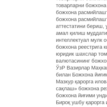
товарларни божхона
божхона расмийлашт
божхона расмийлашт
аттестатини бериш, 
амал қилиш муддати
интеллектуал мулк 
божхона реестрига к
юридик шахслар том
валютасининг божхо
ЎзР Вазирлар Маҳкам
билан Божхона йиғим
Мазкур қарорга илов
сақлаш» божхона ре
божхона йиғими унд
Бироқ ушбу қарорга