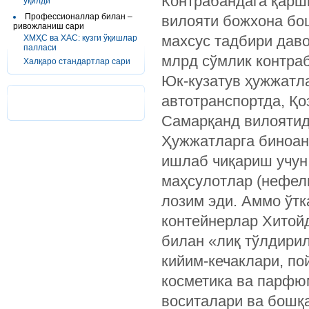
Контрабандага қар
ўқилди
Профессионаллар билан –
вилояти божхона бо
ривожланиш сари
махсус тадбири даво
ХМҲС ва ХАС: кузги ўқишлар
палласи
млрд сўмлик контраб
Халқаро стандартлар сари
Юк-кузатув ҳужжатла
автотранспортда, Қо
Самарқанд вилоятида
Ҳужжатларга биноан
ишлаб чиқариш учун
маҳсулотлар (нефели
лозим эди. Аммо ўтк
контейнерлар Хитой
билан «лиқ тўлдирил
кийим-кечаклари, по
косметика ва парфю
воситалари ва бошқ