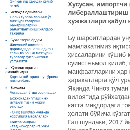
Энг кам иш ҳақидан келиб
Хусусан, импортчи
чиқиб
либераллаштириш м
Ислоҳот одимлари
Солиқ тўловчиларнинг ўз
ҳужжатлари қабул 
мажбуриятларини
бажаришларини
рағбатлантириш: халқаро
тажриба
Бу шароитлардан ун
Бухгалтерга ёрдам
мамлакатимиз иқтис
Жисмоний шахслар
даромадидан олинадиган
солиқ ва бошқа мажбурий
ҳиссаларини қўшиб 
тўловлар ҳисоб-китоби
услубияти
суиистеъмол қилиб,
Хўжалик юритиш
манфаатларини ҳар н
амалиётидан
Қарзни қайтариш: пул ўрнига
ҳаракатларга қўл ур
автомобиль
Яқинда Чиноз туман
Божхона
Чегарадан ўтиш осонлашди
вилоятида рўйхатдан 
Божхонадан ўтиш: икки
йўлакли тизим жорий
катта миқдордаги то
этилади
ҳолати бўйича қўзға
«Очиқ эшиклар куни»да
коррупция масалалари
Гап шундаки, 2017 й
Контрабандачи
«тадбиркорлар»га ҳукм