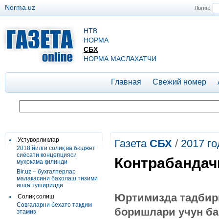
Norma.uz
Логин:
НТВ
НОРМА
СБХ
НОРМА МАСЛАХАТЧИ
Главная
Свежий номер
Устуворликлар
Газета
СБХ
/
2017 го
2018 йилги солиқ ва бюджет
сиёсати концепцияси
Контрабандач
муҳокама қилинди
Bir.uz – бухгалтерлар
малакасини баҳолаш тизими
ишга туширилди
Юртимизда тадбирк
Солиқ солиш
Совғаларни бехато тақдим
боришлари учун ба
этамиз