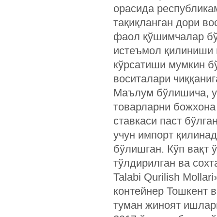
орасида республика
тақиқланган дори во
фаол қўшимчалар бў
истеъмол қилиниши 
кўрсатиши мумкин б
воситалари чиққаниг
Маълум бўлишича, у
товарларни божхона
ставкаси паст бўлг
учун импорт қилина
бўлишган. Кўп вақт 
тўлдирилган ва сох
Talabi Qurilish Moll
контейнер Тошкент в
туман жиноят ишлари