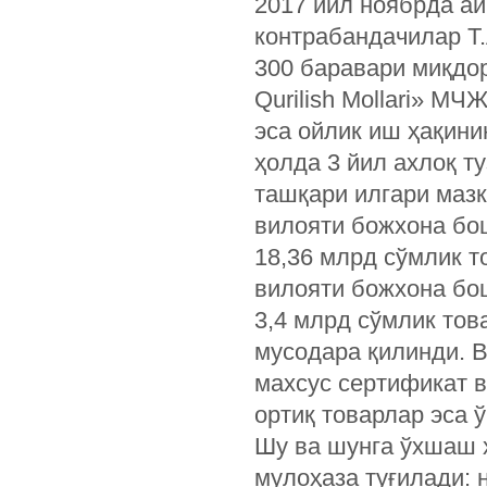
2017 йил ноябрда ай
контрабандачилар Т
300 баравари миқдор
Qurilish Mollari» М
эса ойлик иш ҳақини
ҳолда 3 йил ахлоқ т
ташқари илгари маз
вилояти божхона бо
18,36 млрд сўмлик т
вилояти божхона бо
3,4 млрд сўмлик тов
мусодара қилинди. 
махсус сертификат в
ортиқ товарлар эса 
Шу ва шунга ўхшаш 
мулоҳаза туғилади: 