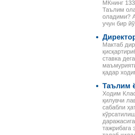
МКнинг 133
Таълим ола
оладими? А
учун бир й
Директо
Мактаб дир
қисқартириб
ставка дег
маъмурияти
қадар ходи
Таълим ё
Ходим Клас
қилувчи ла
сабабли ҳа
кўрсатилиш
даражасига
тажрибага 