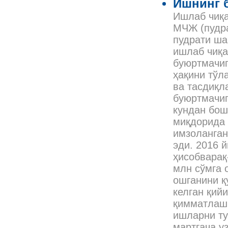
Ишнинг б
Ишлаб чиқа
МЧЖ (пудра
пудрати ша
ишлаб чиқа
буюртмачиг
ҳақини тўл
ва тасдиқл
буюртмачиг
кундан бош
миқдорида 
имзоланган
эди. 2016 
ҳисобварақ
млн сўмга 
ошганини қ
келган қий
қимматлашг
ишларни ту
мартгача у