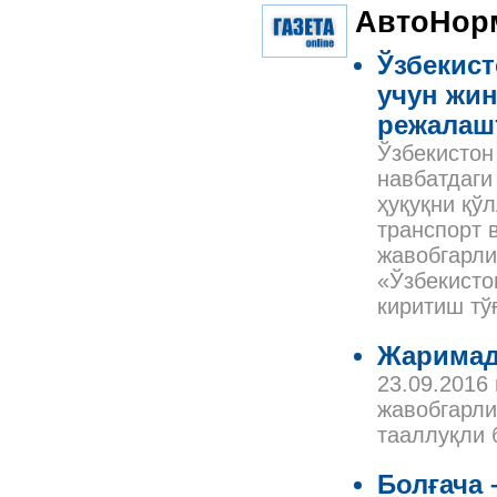
АвтоНор
Ўзбекис
учун жи
режалаш
Ўзбекистон
навбатдаги
ҳуқуқни қў
транспорт 
жавобгарли
«Ўзбекисто
киритиш тў
Жаримад
23.09.2016
жавобгарли
тааллуқли 
Болғача 