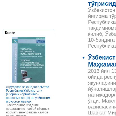
тўғрисид
Ўзбекистон
йигирма тў
Республика
тақдимнома
Книги
қилиб, Ўзб
10-бандига
Республика
Ўзбекист
Маҳкама
2016 йил 1
Налоговое з
ойида респ
Республики 
якунларини
Сборник нор
правовых ак
«Трудовое законодательство
РАСЧЕТЫ С ПЕРСОНАЛОМ II
йўналишлар
Данное элек
Республики Узбекистан»
ТОМ ОСОБЕННОСТИ
по сути пред
натижадорл
(сборник нормативно-
ОПЛАТЫ ТРУДА
сборник нор
правовых актов) на узбекском
В книге рассмотрены вопросы
ўтди. Мажл
правовых акт
и русском языках
оплаты труда отдельных
законодател
Электронное издание
категорий работников, в
вазифасини
Узбекистан. 
представляет собой сборник
отдельных сферах и случаях.
законы, указ
Шавкат Мир
нормативно-правовых актов
В частности, раскрыты
постановлен