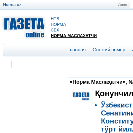
Norma.uz
Логин:
НТВ
НОРМА
СБХ
НОРМА МАСЛАХАТЧИ
Главная
Свежий номер
«Норма Маслаҳатчи», №4
Қонунчил
Ўзбекис
Сенатини
Конститу
тўрт йил