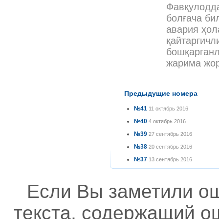
Фавқулодда
болғача бил
авария ҳол
қайтаргичл
бошқарганл
жарима жор
Предыдущие номера
№41
11 октябрь 2016
№40
4 октябрь 2016
№39
27 сентябрь 2016
№38
20 сентябрь 2016
№37
13 сентябрь 2016
Если Вы заметили о
текста, содержащий ош