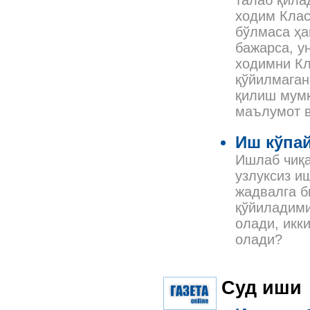
талаб қила
ходим Клас
бўлмаса ҳа
бажарса, у
ходимни Кл
қўйилмаган
қилиш мумк
маълумот в
Иш кўпай
Ишлаб чиқа
узлуксиз и
жадвалга б
қўйиладими
олади, икки
олади?
Суд иши