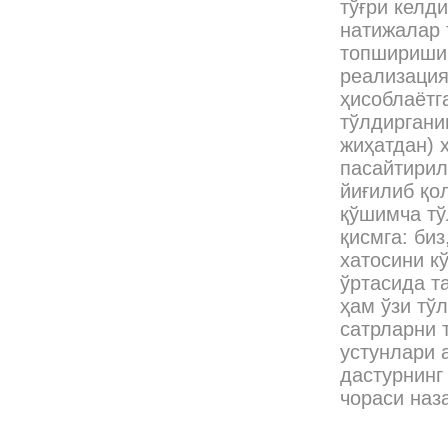
тўғри келд
натижалар 
топширишим
реализация
ҳисоблаётг
тўлдиргани
жиҳатдан) 
пасайтирил
йиғилиб қо
қўшимча тў
қисмга: би
хатосини к
ўртасида т
ҳам ўзи тў
сатрларни 
устунлари 
дастурнинг
чораси наз