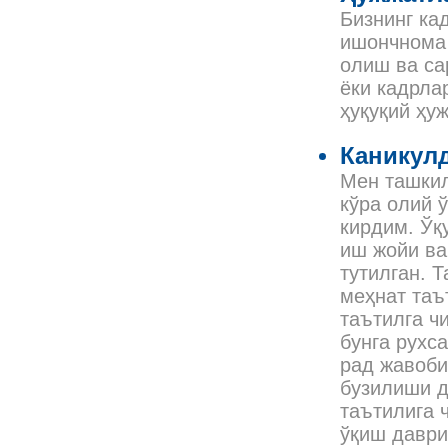
Бизнинг ка
ишончнома 
олиш ва са
ёки кадрла
ҳуқуқий ҳу
Каникулд
Мен ташкил
кўра олий 
кирдим. Ўқ
иш жойи ва
тутилган. 
меҳнат таъ
таътилга ч
бунга рухс
рад жавоби
бузилиши д
таътилига 
ўқиш даври