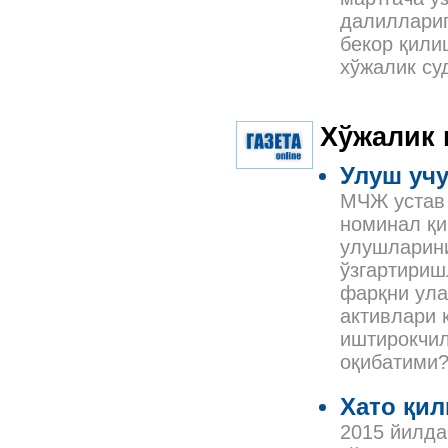
далиллари
бекор қили
хўжалик су
Хўжалик
Улуш учу
МЧЖ устав 
номинал қи
улушларини
ўзгартириш
фарқни ула
активлари 
иштирокчил
оқибатими
Хато қил
2015 йилда