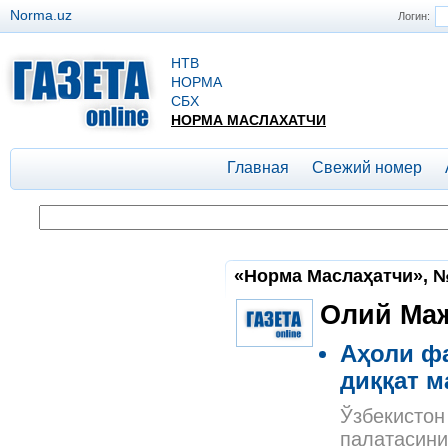
Norma.uz
Логин:
НТВ
НОРМА
СБХ
НОРМА МАСЛАХАТЧИ
Главная
Свежий номер
«Норма Маслаҳатчи», №
Олий Маж
Аҳоли ф
диққат м
Ўзбекистон
палатасини