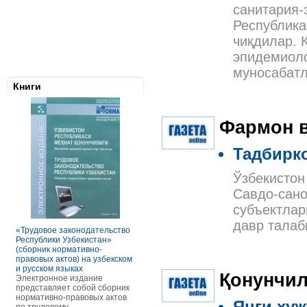
санитария-
Республика
чиқдилар. 
эпидемиоло
муносабатл
Книги
Фармон 
Тадбирк
Ўзбекистон
Савдо-сано
Налоговое з
субъектлар
Республики 
Сборник нор
давр талаб
правовых ак
«Трудовое законодательство
РАСЧЕТЫ С ПЕРСОНАЛОМ II
Данное элек
Республики Узбекистан»
ТОМ ОСОБЕННОСТИ
по сути пред
(сборник нормативно-
ОПЛАТЫ ТРУДА
сборник нор
правовых актов) на узбекском
В книге рассмотрены вопросы
правовых акт
и русском языках
оплаты труда отдельных
Қонунчил
законодател
Электронное издание
категорий работников, в
Узбекистан. 
представляет собой сборник
отдельных сферах и случаях.
законы, указ
нормативно-правовых актов
В частности, раскрыты
постановлен