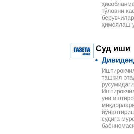
ҳисобланма
тўловни ка
берувчилар
ҳимоялаш у
Суд иши
Дивиден
Иштирокчил
ташкил эта
русумидаги
Иштирокчи
уни иштиро
миқдорлари
йўналтириш
судига мур
баённомаси