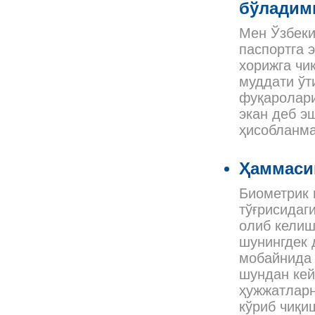
бўладим
Мен Ўзбеки
паспортга 
хорижга чи
муддати ўт
фуқаролари
экан деб э
ҳисобланм
Ҳаммаси
Биометрик 
тўғрисидаг
олиб келиш
шунингдек 
мобайнида
шундан кей
ҳужжатларн
кўриб чиқи