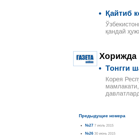
Қайтиб 
Ўзбекистон
қандай ҳу
Хорижда
Тонгги 
Корея Респ
мамлакати,
давлатлард
Предыдущие номера
№27
7 июль 2015
№26
30 июнь 2015