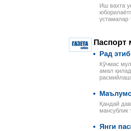
Иш вахта у
юборилаётг
устамалар 
Паспорт 
Рад эти
Кўчмас мул
амал қилад
расмийлашт
Маълумо
Қандай дав
мансублик 
Янги па