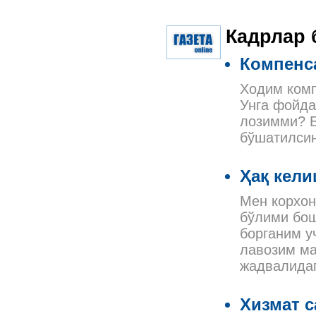
Кадрлар 
Компенс
Ходим комп
Унга фойда
лозимми? Б
бўшатилсин
Ҳақ кели
Мен корхон
бўлими бош
борганим у
лавозим ма
жадвалидаг
Хизмат 