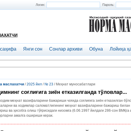
Логин:
Пароль:
ЛАХАТЧИ
 саҳифа
Янги сон
Сонлар архиви
Обуна
Лойиҳа ҳ
а маслахатчи
/
2025 йил
/
№ 23
/ Меҳнат муносабатлари
имнинг соғлиғига зиён етказилганда тўловлар...
ходим меҳнат вазифаларини бажариши чоғида соғлиғига зиён етказилган бўл
саларни ва ходимлар саломатлигининг меҳнат вазифаларини бажариш билан
риш ва ҳисобга олиш тўғрисидаги низомга (6.06.1997 йилдаги 286-сон ВМҚга 
ирларни амалга ошириши керак.