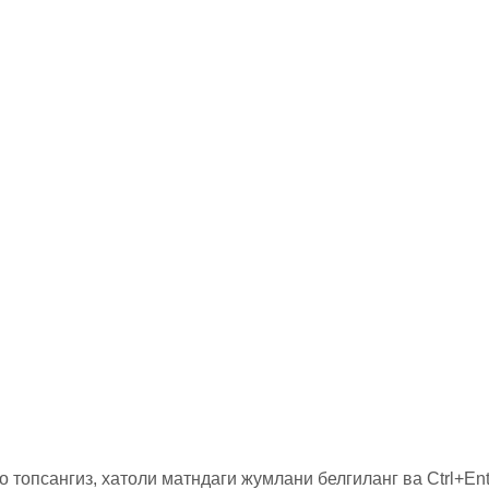
о топсангиз, хатоли матндаги жумлани белгиланг ва Ctrl+Ent