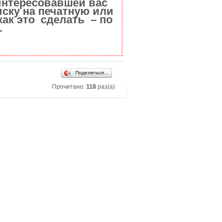
интересовавшей вас
ску на печатную или
как это сделать – по
.
Поделиться…
Прочитано:
118
раз(а)