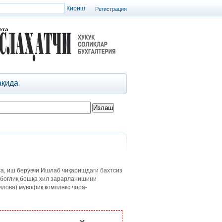
Регистрация
ақида
са, иш берувчи Ишлаб чиқаришдаги бахтсиз
 боғлиқ бошқа хил зарарланишини
илова) мувофиқ комплекс чора-