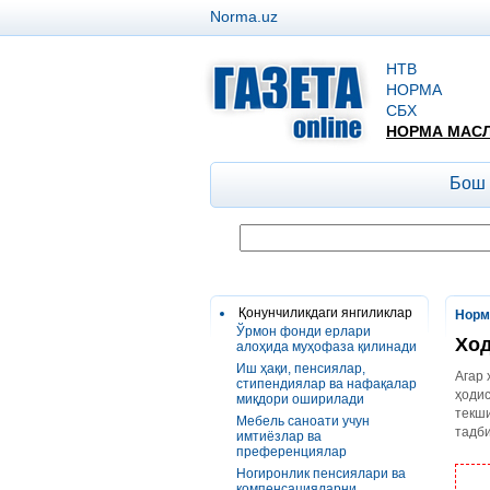
Norma.uz
НТВ
НОРМА
СБХ
НОРМА МАС
Бош
Қонунчиликдаги янгиликлар
Норм
Ўрмон фонди ерлари
Ход
алоҳида муҳофаза қилинади
Иш ҳақи, пенсиялар,
Агар 
стипендиялар ва нафақалар
ҳоди
миқдори оширилади
текши
Мебель саноати учун
тадб
имтиёзлар ва
преференциялар
Ногиронлик пенсиялари ва
компенсацияларни