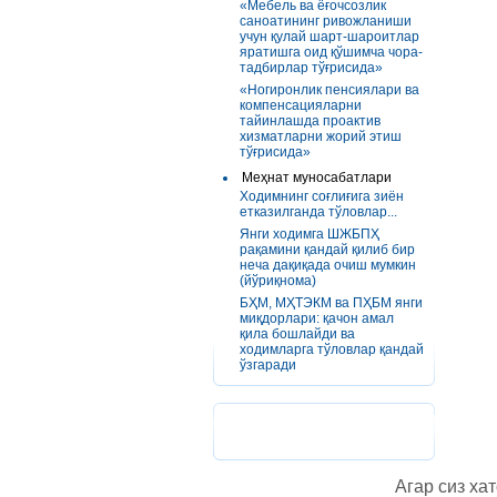
«Мебель ва ёғочсозлик
саноатининг ривожланиши
учун қулай шарт-шароитлар
яратишга оид қўшимча чора-
тадбирлар тўғрисида»
«Ногиронлик пенсиялари ва
компенсацияларни
тайинлашда проактив
хизматларни жорий этиш
тўғрисида»
Меҳнат муносабатлари
Ходимнинг соғлиғига зиён
етказилганда тўловлар...
Янги ходимга ШЖБПҲ
рақамини қандай қилиб бир
неча дақиқада очиш мумкин
(йўриқнома)
БҲМ, МҲТЭКМ ва ПҲБМ янги
миқдорлари: қачон амал
қила бошлайди ва
ходимларга тўловлар қандай
ўзгаради
Агар сиз хат