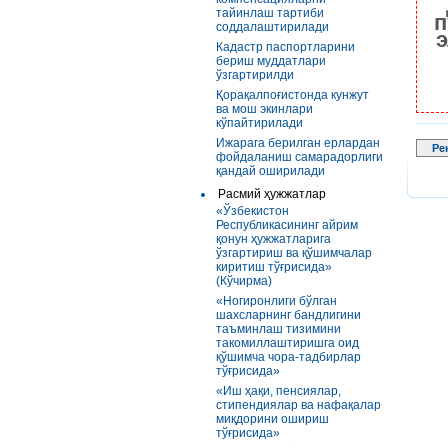
тайинлаш тартиби
п
соддалаштирилади
э
Кадастр паспортларини
бериш муддатлари
ўзгартирилди
Қорақалпоғистонда кунжут
ва мош экинлари
кўпайтирилади
Ижарага берилган ерлардан
Ре
фойдаланиш самарадорлиги
қандай оширилади
Расмий ҳужжатлар
«Ўзбекистон
Республикасининг айрим
қонун ҳужжатларига
ўзгартириш ва қўшимчалар
киритиш тўғрисида»
(Кўчирма)
«Ногиронлиги бўлган
шахсларнинг бандлигини
таъминлаш тизимини
такомиллаштиришга оид
қўшимча чора-тадбирлар
тўғрисида»
«Иш ҳақи, пенсиялар,
стипендиялар ва нафақалар
миқдорини ошириш
тўғрисида»